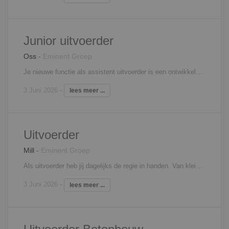
Junior uitvoerder
Oss
-
Eminent Groep
Je nieuwe functie als assistent uitvoerder is een ontwikkelproces waarin je start als ondersteunend aan de (hoofd)uitvoerder. Je neemt werk voor hem uit handen, hierin kun je denken aan zowel administratieve taken als aansturende taken. Jij bent iemand die met verschillende lagen uit de organisatie en op de bouwplaats effectief kan communiceren. Door deze sterke communicatie zorg je dat bouwprocessen binnen budget en planning worden uitgevoerd. Je controleert en stuurt op kwaliteit en veiligheid, buiten fungeer je als oren en ogen van de (hoofd)uitvoerder. De inrichting van de bouwplaats begeleid jij omdat je al geruime tijd werkzaam bent op de bouwplaats. Daarnaast draag je bouwmethodieken en technieken aan en zorg je voor optimalisatie. Het is een pré wanneer je mensgericht leiding kunt geven en dat je energie krijgt van het behalen van doelen. Interesse? Neem contact op met Filip Martens, 06 - 18 25 71 31,
3 Juni 2026
-
lees meer ...
Uitvoerder
Mill
-
Eminent Groep
Als uitvoerder heb jij dagelijks de regie in handen. Van kleine tot grote projecten; jij bent verantwoordelijk voor de uitvoering. Een typische dag kan de volgende taken bevatten: Overleg met werkvoorbereider Planningen maken en bewaken Werkadministratie Overleg met hoofduitvoerder Het aansturen van intern/extern personeel Kwaliteitscontrole Interesse? Neem contact op met Filip Martens, 06 - 18 25 71 31,
3 Juni 2026
-
lees meer ...