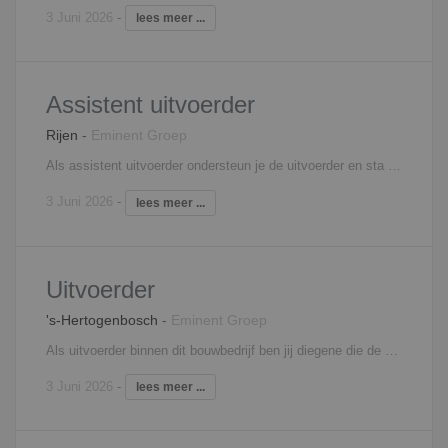
3 Juni 2026
-
lees meer ...
Assistent uitvoerder
Rijen
-
Eminent Groep
Als assistent uitvoerder ondersteun je de uitvoerder en sta je dicht op de uitvoering van een (deel)project. Een greep uit het takenpakket: Overleg met (hoofd)uitvoerder Coördinatie van planning Administratieve taken overnemen van uitvoerder Sparren en overleg met werkvoorbereiding Bouwplaatsinrichting, inkoop, afroepen materiaal en materieel Meer- en minder werkcontrole/ onderhandeling Coördinatie bouwplaats, aansturen medewerkers en onderaannemers Kwaliteitscontrole en V&G controle Aandragen bouwmethodieken Opleveren projecten Interesse? Neem contact op met Filip Martens, 06 - 18 25 71 31,
3 Juni 2026
-
lees meer ...
Uitvoerder
's-Hertogenbosch
-
Eminent Groep
Als uitvoerder binnen dit bouwbedrijf ben jij diegene die de schakel is tussen binnen en buiten. Je bent duidelijk kan leiding/sturing geven aan je medewerkers op de bouwplaats. Je bent zelfstandig verantwoordelijk voor de dagelijkse gang van zaken met betrekking tot de realisatie van een project. Dit alles doe je op dusdanige wijze dat het project binnen de gestelde bestek- en kwaliteitseisen, planning en werkbegroting gerealiseerd wordt, waarbij je ook de veiligheid borgt. Je neemt deel aan de projectteam overleggen, de bouwvergaderingen en aan de werkbesprekingen met onderaannemers. Ook ben jij die persoon waar je medewerkers altijd terecht kunnen wanneer er iets speelt. Belangrijk is dat jij de klant op nummer één zet en dat je het bedrijfsbelang daarin mee kan nemen. Je komt te werken in een teamverband, de grote van het team verschilt per project. Ten slotte ben je ook verantwoordelijk voor de administratieve afhandeling en de rapportage aan de projectleider. Je zorgt oplossingen voor diverse vraagstukken Je houdt overzicht over de kostenbewaking Je zorgt voor de tijdsbewaking Je controleert de werktekeningen Je zorgt voor de juiste rapportages Je onderhoudt contact met de opdrachtgever en andere betrokken partijen Kortom; ben jij iemand die zowel het menselijke van een People manager in zich heeft en het taakgerichte van een resultaatgericht persoon. Dan is dit de functie die jou voor de komende jaren voldoende uitdaging gaat geven! Interesse? Neem contact op met Filip Martens, 06 - 18 25 71 31,
3 Juni 2026
-
lees meer ...