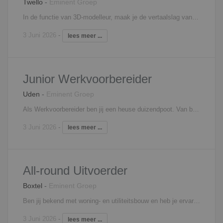
Twello
-
Eminent Groep
In de functie van 3D-modelleur, maak je de vertaalslag van de techniek naar het integrale 3D model (BIM) Je houdt je bezig met de volgende werkzaamheden: Het uitwerken en aanvragen van de omgevingsvergunning incl. bijbehorende bouwbesluit toetsing; Maken en detailleren van (3D) bouwtekeningen in de diverse stadia van een project; Je controleert en toetst uitgevoerde werkzaamheden, tekenwerk en bouwtechnische details aan interne en externe kwaliteitstandaarden, Bouwbesluit en andere norm- en regelgeving; Coördineren en assembleren naar uitvoeringstekeningen; Werken in Revit-modellen met o.a. de bouwkundige onderdelen (fundatie- staalconstructie-wanden-buitenopeningen-afbouw); Engineering planning maken afgestemd op uitvoeringsplanning; Je werkt nauw samen en overlegt met vele externe partijen zoals de opdrachtgever, (staal)constructeur en architect, adviseur en leveranciers; Werkvoorbereidingstaken zoals coördineren en controleren uitvoeringsgegevens van leveranciers. Interesse? Neem contact op met Anneloes Rabel, 06 - 18 73 33 45,
3 Juni 2026
-
lees meer ...
Junior Werkvoorbereider
Uden
-
Eminent Groep
Als Werkvoorbereider ben jij een heuse duizendpoot. Van begin tot eind, van A tot Z, jij bent volledig betrokken bij het project. Wat doe je nou precies als Werkvoorbereider? De functie zegt het al, jij bereidt als het ware het werk voor. Vóór de bouw ondersteun je collega's met het maken van calculaties, het opstellen van offertes en blik je een werp op de eerste tekeningen. Tijdens de bouw werk je met diverse softwareprogramma's , zowel 2D als 3D. Is de bouw helemaal klaar? Dan werk je aan je revisies met als doel streven naar het hoogst haalbare! Kortom: Je hebt een hele diverse job! Interesse? Neem contact op met Filip Martens, 06 - 18 25 71 31,
3 Juni 2026
-
lees meer ...
All-round Uitvoerder
Boxtel
-
Eminent Groep
Ben jij bekend met woning- en utiliteitsbouw en heb je ervaring met zowel nieuwbouw als renovatie&onderhoud? Dan is deze functie van all-rounder op je lijf geschreven. Als all-rounder weet jij dan ook beter dan iedereen wat de functie inhoudt. Hierbij toch een korte samenvatting: Overleg met de projectleider Communicatie van- en naar werkvoorbereider Coördinatie bouw- en logistieke processen Coördinatie van planning Administratieve taken Sparren en overleg met werkvoorbereiding Bouwplaatsinrichting, inkoop, afroepen materiaal en materieel Coördinatie bouwplaats, aansturen medewerkers en onderaannemers Kwaliteitscontrole en V&G controle Aandragen verbeteren en optimaliseren (bouw)methodieken Opleveren projecten Interesse? Neem contact op met Filip Martens, 06 - 18 25 71 31,
3 Juni 2026
-
lees meer ...