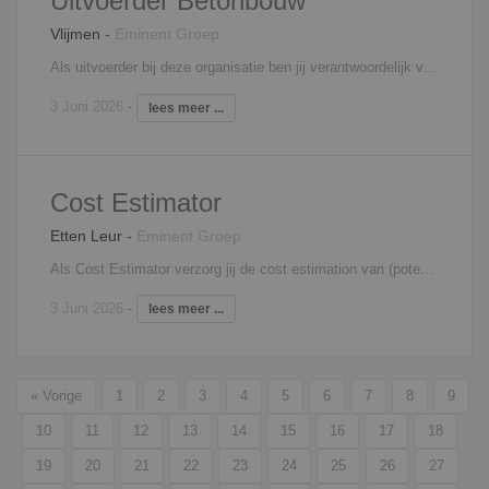
Uitvoerder Betonbouw
Vlijmen
-
Eminent Groep
Als uitvoerder bij deze organisatie ben jij verantwoordelijk voor onder andere: Proactief deelnemen aan projectteam overleg Bewaken van de kwaliteit, planning en veiligheid Zorg dragen voor een efficiënte, effectieve en veilige uitvoering Verantwoordelijk voor de projectadministratie; weekstaten, meer- en minderwerk, urenregistratie etc. Neemt ten alle tijden de veiligheid en gezondheid van bouwplaatsmedewerkers in acht Afroepen van materialen, materieel, inzet mensen en onderaannemers terugkoppelen van de faalkosten en opstellen van een verbeterplan Interesse? Neem contact op met Filip Martens, 06 - 18 25 71 31,
3 Juni 2026
-
lees meer ...
Cost Estimator
Etten Leur
-
Eminent Groep
Als Cost Estimator verzorg jij de cost estimation van (potentiele) staalbouwprojecten in de utiliteits- en industriebouw. Jij toont graag initiatief en denkt mee met een (potentiele) opdrachtgever. Jij gaat de uitdaging aan zo kosten efficiënt mogelijk te zijn op gebied van bv. ontwerpkeuzes, materiaalkeuze, montage methodieken en conserveringssystemen. Je werkt bij mogelijke turn-key projecten nauw samen met onze bouwkundige estimators die werkzaam zijn binnen onze bouwdivisie. Hierbij kan je denken aan taken als: Verzamelen en beoordelen van alle informatie met betrekking tot het opstellen van een cost estimation en offerte Maken van begrotingen per discipline Bepalen van kostprijzen Opvragen offertes bij derden en onderhouden van deze relatie Overleg met afdeling engineering Interesse? Neem contact op met Filip Martens, 06 - 18 25 71 31,
3 Juni 2026
-
lees meer ...
« Vorige
1
2
3
4
5
6
7
8
9
10
11
12
13
14
15
16
17
18
19
20
21
22
23
24
25
26
27