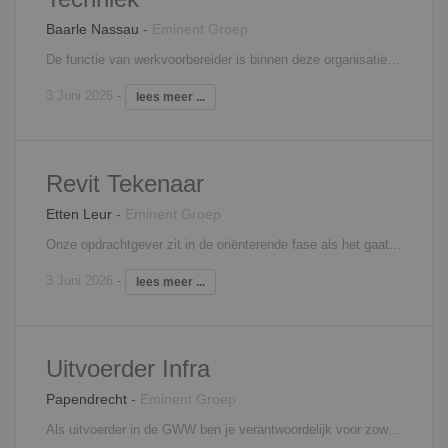
Baarle Nassau
-
Eminent Groep
De functie van werkvoorbereider is binnen deze organisatie veelzijdig. Vanaf het moment dat een project opdracht is maak je onderdeel uit van het projectteam. Vaak bestaat dit team uit verschillende adviseurs. Op basis van hun input stel je zelfstandig de verschillende integrale ontwerpen op. Deze vormen vervolgens de basis voor de door jou op te stellen aanbestedingsdocumenten (RAW bestek of UAV-GC contract). Je zult onder leiding van een ontwerp- of projectleider werken. Afhankelijk van de aard en omvang van het project neem je deel aan interne en externe projectteam overleggen. Interesse? Neem contact op met Sten Knol, 06 - 18 73 33 57,
3 Juni 2026
-
lees meer ...
Revit Tekenaar
Etten Leur
-
Eminent Groep
Onze opdrachtgever zit in de oriënterende fase als het gaat om Revit. Daarom zoeken zij tekenaars die goed overweg kunnen met Revit, om dit toe te kunnen passen in de manier van werken. De werkzaamheden bij deze functie zijn de gebruikelijke werkzaamheden van een bouwkundig tekenaar, maar hierbij is de koppeling met Revit belangrijk. Denk hierbij aan: - Werk- en bestekteningen; - Schetsontwerpen; - Vergunningen aanvragen; - Communiceren met opdractgever en collega's; - Je doorloopt alle fases van het ontwerpproces van VO t/m de bestekfase. Interesse? Neem contact op met Mitchell Spier, 06 - 48 60 79 80,
3 Juni 2026
-
lees meer ...
Uitvoerder Infra
Papendrecht
-
Eminent Groep
Als uitvoerder in de GWW ben je verantwoordelijk voor zowel kleine, als grote complexe projecten. Jouw takenpakket ziet er als volgt uit: Efficiënte organisatie van mensen, materieel en materiaal Zorgen voor de correcte uitvoering van de projecten en/of deelprojecten binnen de vastgestelde planning en begroting Overleggen aan en rapporteren aan de projectleider en/of hoofduitvoerder Toezicht houden op de uitvoering van werkzaamheden en de op jou toegewezen medewerkers en onderaannemers Afwikkeling van financiële administratie Regelmatig functioneringsgesprekken voeren met met alle onder de leidinggevende vallende medewerkers Bijdragen aan de ontwikkelingen van jong personeel en daarnaast het behalen van een hoog niveau van aan jou toegewezen medewerkers Overige taken worden in overleg (per project) met de opdrachtgever vastgesteld. Interesse? Neem contact op met Edwin Wendrich, 06 - 81 45 20 11,