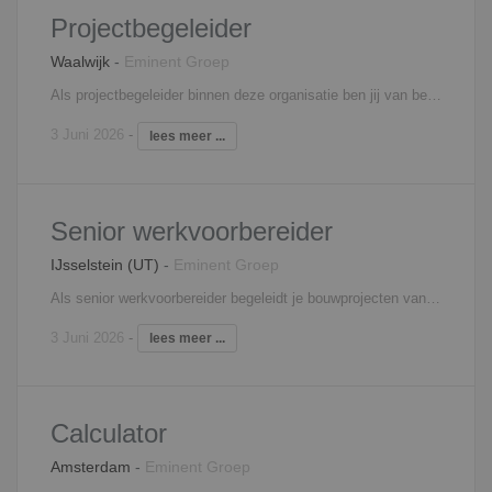
Projectbegeleider
Waalwijk
-
Eminent Groep
Als projectbegeleider binnen deze organisatie ben jij van begin tot einde met een project betrokken. Je dagelijkse werkzaamheden bestaan uit een afwisselende combinatie van technische en administratieve werkzaamheden. Hierbij kan je denken aan: Bestellen en inkopen van materialen en materieel Maken van werk- en detailtekeningen Assisteren bij maken en controleren van offertes Aandragen van verbetermogelijkheden Overleg met stakeholders Interesse? Neem contact op met Filip Martens, 06 - 18 25 71 31,
3 Juni 2026
-
lees meer ...
Senior werkvoorbereider
IJsselstein (UT)
-
Eminent Groep
Als senior werkvoorbereider begeleidt je bouwprojecten vanaf de overdacht naar het projectteam tot en met de oplevering. Je werkt onder leiding van een projectleider en in een projectteam bestaande uit de projectleider een uitvoerder. Een greep uit jouw taken zijn: opstellen van het werkvoorbereidings- en uitvoeringsschema, Overleg met projectleider en planvoorbereider over toe te passen bouwmethode Bijhouden en technisch verwerken van kopersmeerwerk Afdeling calculatie ondersteunde met uitrek, aanvraag- en vergelijkingswerkzaamheden Initiëren en bijwonen van projectteam overleg Uitwerken diverse werk- en productietekeningen t.b.v. de uitvoering Interesse? Neem contact op met Filip Martens, 06 - 18 25 71 31,
3 Juni 2026
-
lees meer ...
Calculator
Amsterdam
-
Eminent Groep