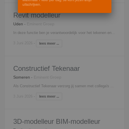
uitschrijven.
Revit modelleur
Uden
-
Eminent Groep
In deze functie ben je verantwoordelijk voor het tekenen en modelleren van bouwkundige projecten. Je werkt in een projectteam en stelt je betrokken op vanaf het ontwerp tot uitvoering. Binnen deze fases bewaak je de planning, kwaliteit en signaleer je verbeterpunten. Interesse? Neem contact op met Filip Martens, 06 - 18 25 71 31,
3 Juni 2026
-
lees meer ...
Constructief Tekenaar
Someren
-
Eminent Groep
Als Constructief Tekenaar verzorg jij samen met collega's advies voor een breed scala aan constructies, waaronder beton-, staal- en houtconstructies. Je verzorgt tekeningen en berekeningen voor diverse opdrachtgevers. Denk maar aan projectontwikkelaars, architecten, aannemers, adviesbureaus, staalbedrijven en zelfs particulieren. In overleg met de opdrachtgever verzorg jij in nauwe samenwerking alle constructieve benodigdheden. Ter verbetering van het resultaat werk je ook veelvoudig samen met de architect. Kortom, je bent naast het tekenen dus ook een heuse sparringspartner en adviseur voor meerdere partijen. Interesse? Neem contact op met Filip Martens, 06 - 18 25 71 31,
3 Juni 2026
-
lees meer ...
3D-modelleur BIM-modelleur