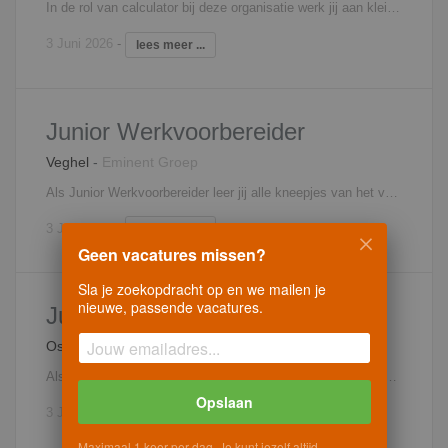
In de rol van calculator bij deze organisatie werk jij aan kleinschalige projecten in de tak verbouw onderhoud en renovatie. Je komt op een afdeling met 3 andere collega´s. Vanwege de vele vast relaties die deze opdrachtgever bezit krijg je aanvragen binnen over de telefoon als middels bestek en tekening. Vanuit daar ga jij persoonlijk het werk opnemen en start aan je calculatieproces. Dit bestaat uit een kostprijscalculatie waarin je onder andere de werkmethoden, planningen, hoeveelheden en prijzen van materiaal en materieel zijn opgenomen. Interesse? Neem contact op met Filip Martens, 06 - 18 25 71 31,
3 Juni 2026
-
lees meer ...
Junior Werkvoorbereider
Veghel
-
Eminent Groep
Als Junior Werkvoorbereider leer jij alle kneepjes van het vak. Je komt te werken in een erkend leerbedrijf en dat betekent dat jij van top tot teen wordt opgeleid. Met jouw leergierigheid kom je te werken in een veelzijdig bouwbedrijf en maak jij kennis met alle werkprocessen van de Werkvoorbereider. Enkele werkzaamheden in het begin zijn: Tekeningen controleren Bouwplaats inrichten Contact met onderaannemers en intern personeel Naarmate jij ontwikkelt, krijg je ook meer verantwoordelijkheid en meerdere taken. Centraal staat in ieder geval jouw ontwikkeling. Interesse? Neem contact op met Filip Martens, 06 - 18 25 71 31,
3 Juni 2026
-
lees meer ...
Geen vacatures missen?
Sla je zoekopdracht op en we mailen je
nieuwe, passende vacatures.
Junior Calculator
Oss
-
Eminent Groep
Als junior calculator ben je verantwoordelijk en voornamelijk bezig met het opstellen van de projectcalculaties en begrotingen van woningbouwprojecten in de regio. Het takenpakket ziet er als volgt uit: Opstellen van ramingen Opstellen van werk- en inschrijfbegrotingen Rapporteren van eventuele afwijkingen Voorstelen van verbetervoorstellen Zorgdragen voor een actueel en compleet projectdossier Interesse? Neem contact op met Filip Martens, 06 - 18 25 71 31,
Opslaan
3 Juni 2026
-
lees meer ...
Maximaal 1 keer per dag. Je kunt jezelf altijd