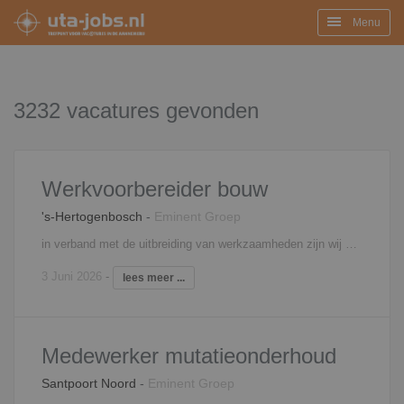
Menu
3232 vacatures gevonden
Werkvoorbereider bouw
's-Hertogenbosch
-
Eminent Groep
in verband met de uitbreiding van werkzaamheden zijn wij op zoek naar een werkvoorbereider met ervaring in de Utiliteitsbouw. Als werkvoorbereider zorg je voor de complete voorbereiding van het bouwproject. Je bereidt het project op zodanige wijze voor dat het bouwproces soepel en gestructureerd verloopt. Het takenpakket bestaat uit: - Uittrekken van hoeveelheden - Details uittekenen - Werkbegrotingen opstellen - Planning maken en bijhouden - Inkoopvoorbereiding - Controle/ coördinatie tekenwerk - Bestellen materialen - Afroepen materialen - Registreren en calculeren meer- minderwerk- Ervaring in uitvoering is een pré Interesse? Neem contact op met Filip Martens, 06 - 18 25 71 31,
3 Juni 2026
-
lees meer ...
Medewerker mutatieonderhoud
Santpoort Noord
-
Eminent Groep