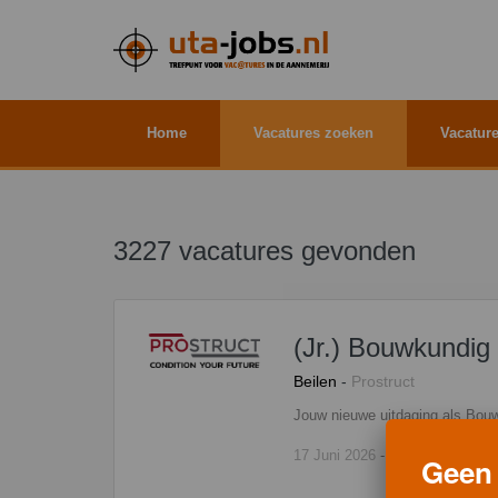
Home
Vacatures zoeken
Vacature
3227 vacatures gevonden
(Jr.) Bouwkundig
Beilen
-
Prostruct
17 Juni 2026
-
lees meer ...
Geen 