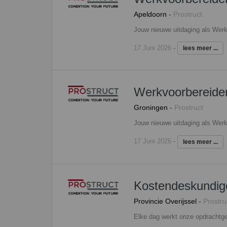
Apeldoorn
-
Prostruct
17 Juni 2026
-
lees meer ...
Werkvoorbereider
Groningen
-
Prostruct
17 Juni 2026
-
lees meer ...
Kostendeskundig
Provincie Overijssel
-
Prostru