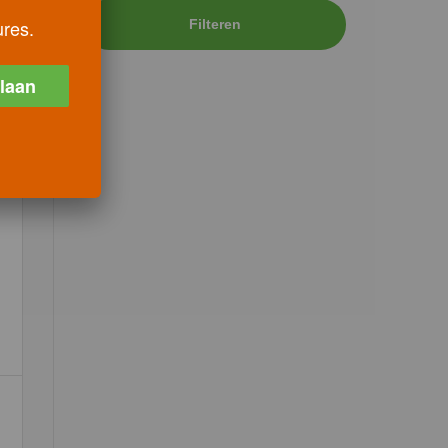
ures.
Filteren
laan