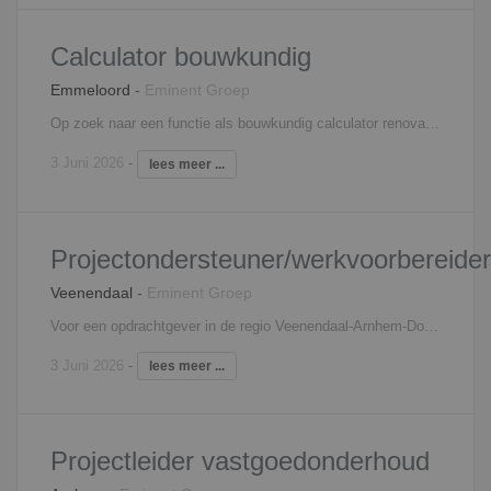
Calculator bouwkundig
Emmeloord
-
Eminent Groep
Op zoek naar een functie als bouwkundig calculator renovatieprojecten in Emmeloord? Wij zoeken voor een innovatieve, toonaangevende organisatie een bouwkundig cijferwonder. Voor projecten in Noord- en Midden Nederland krijg jij de verantwoordelijkheid voor de prijsvorming en objectieve kostenindicatie. Als calculator kom je met een volledig, realistisch en haalbaar voorstel aan de klant; duidelijk en scherp. Interesse? Neem contact op met Anneloes Rabel, 06 - 18 73 33 45,
3 Juni 2026
-
lees meer ...
Projectondersteuner/werkvoorbereider
Veenendaal
-
Eminent Groep
Voor een opdrachtgever in de regio Veenendaal-Arnhem-Doetinchem zijn wij op zoek naar een projectondersteuner. Jij vormt een koppel met de projectleider en samen hebben jullie de verantwoordelijkheid over diverse projecten en richting mooie opdrachtgevers. In deze afwisselende en coördinerende rol, ben jij manusje van alles. Je houdt je bezig met het gehele traject, van planvorming tot nazorg en alles daartussen. Hierbij kun je zowel denken aan planvoorbereiden als organiserende werkzaamheden voor de uitvoering; dé schakel tussen binnen- en buiten ben jij! Zo wordt ook van jou gevraagd zo nu en dan naar de projecten toe te gaan om bijvoorbeeld wat op- of in te meten, of overleg te plegen. Qua werkzaamheden is geen dag hetzelfde; zo ben je bijvoorbeeld aan het calculeren, daarna aan het adviseren over werkmethodes, vervolgens houdt je je bezig met de inkoop van materialen, daarna ben je druk met het coördineren van de planningen en tussendoor heb je weer een leverancier aan de lijn. Kortom: de organisator in jou wordt flink aangesproken in deze functie. Alles met het doel: het bevorderen van de kwaliteit en duurzaamheid van vastgoedonderhoud. Met jouw werkzaamheden ben je constant administratief en communicatief bezig om zo de klanten op het gebied van onderhoud aan bestaand vastgoed te ontzorgen. Interesse? Neem contact op met Anneloes Rabel, 06 - 18 73 33 45,
3 Juni 2026
-
lees meer ...
Projectleider vastgoedonderhoud