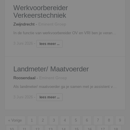
Werkvoorbereider
Verkeerstechniek
Zwijndrecht
-
Eminent Groep
In de functie van werkvoorbereider OV en VRI ben je verantwoordelijk voor een gedegen werkvoorbereiding van meerdere projecten op het gebied van openbare verlichting en verkeersregelinstallaties. In deze functie ben je werkzaam in de ondergrondse infratechniek. Een van de belangrijkste taken van de werkvoorbereider is dat je de opdrachtgever (gemeenten) volledig ontzorgt op het gebied van projecten in de verkeersregelinstallaties. Je dagelijkse werkzaamheden zijn: Voorbereiden van de aangenomen projecten De algehele projectplanning bijhouden en verzorgen Aanmaken en samenstellen van mappen ten begunste van het team uitvoering Verwerken van productie- en afrekenstaten Bonnen verwerken van onderaannemers en leveranchiers De financiële voortgang van de projecten bewaken Tijdig anticiperen op knelpunten die op de projecten kunnen ontstaan Opstellen en bijhouden van materiaallijsten Interesse? Neem contact op met Edwin Wendrich, 06 - 81 45 20 11,
3 Juni 2026
-
lees meer ...
Landmeter/ Maatvoerder
Roosendaal
-
Eminent Groep
Als landmeter/ maatvoerder ga je samen met je assistent verschillende soorten metingen uitvoeren variërend van landmeetkundige metingen tot uitzetten en maatvoeren. Je fungeert als aanspreekpunt voor de uitvoering en opdrachtgever. Naast de meetwerkzaamheden op locatie zul je betrokken worden bij de verwerking van de gegevens op kantoor. Takenpakket maatvoerder/landmeter: - Voorbereiden van landmetingen - Uitvoeren van landmetingen op diverse plaatsen - Verwerken van metingen middels AutoCAD Dit zullen de hoofdtaken binnen de functie van landmeter zijn. Daarnaast zul je diverse andere verantwoordelijkheden naar je toegeschoven krijgen. Het betreft een zeer diverse functie. Interesse? Neem contact op met Edwin Wendrich, 06 - 81 45 20 11,
3 Juni 2026
-
lees meer ...
« Vorige
1
2
3
4
5
6
7
8
9
10
11
12
13
14
15
16
17
18