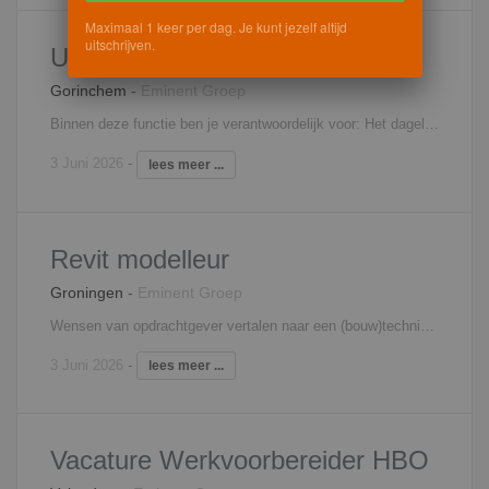
Maximaal 1 keer per dag. Je kunt jezelf altijd
uitschrijven.
Uitvoerder
Gorinchem
-
Eminent Groep
Binnen deze functie ben je verantwoordelijk voor: Het dagelijks leidinggeven aan en instrueren van medewerkers/onderaannemers op het bouwproject Opstellen en bewaken van de projectplanning, deelschema’s en personeel Het tijdig afroepen van materialen bij de leverancier/onderaannemer Bewaken van voortgang en kosten op de bouwplaats Bijhouden van administratie van het bouwproject Schakel zijn tussen externe contacten en het uitvoerende team op de bouwplaats Signaleren van meer- en minderwerk Naleven van veiligheidsbeleid en VGWM beleid Interesse? Neem contact op met Tessa in 't Veld, 06 - 43 02 04 26,
3 Juni 2026
-
lees meer ...
Revit modelleur
Groningen
-
Eminent Groep
Wensen van opdrachtgever vertalen naar een (bouw)technisch uitgewerkt plan Modelleren van projecten in Revit Ondersteuning ontwerper / architect Contact onderhoud met stakeholders Plannen omzetten naar grafisch hoogstaande presentaties Werken aan meerdere projecten tegelijk Overleggen met modelleurs en ontwerpers Interesse? Neem contact op met Mariëlle Blom, 06 - 18 73 33 65,
3 Juni 2026
-
lees meer ...
Vacature Werkvoorbereider HBO