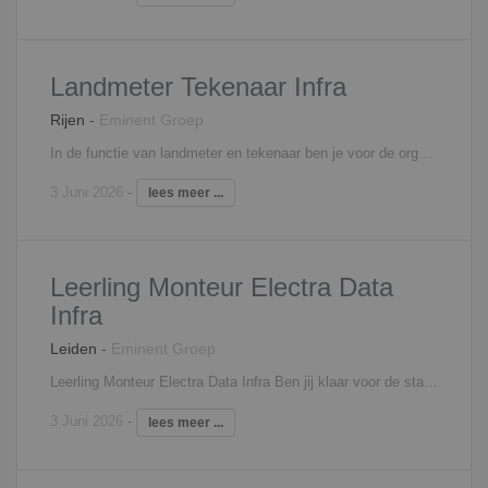
Landmeter Tekenaar Infra
Rijen
-
Eminent Groep
In de functie van landmeter en tekenaar ben je voor de organisatie werkzaam in de regio Utrecht en Brabant, je hebt een adviserende en dienstverlenende functie binnen het bedrijf richting diverse opdrachtgevers. Je dagelijkse werkzaamheden zijn: Analoog en digitaal uitzetten, inmeten en registreren van ondergrondse kabels en leidingen met behulp van verschillende meettechnieken (waterpas, tachymetrie, GPS e.d.) Het verwerken van meetgegevens tot revisietekeningen Het zelfstandig opleveren van de revisiegegevens volgens de meet- en tekenvoorschriften van de opdrachtgevers Contact en overleg houden met opdrachtgevers, vergunningverleners, uitvoerders Rapporteren geconstateerde afwijkingingen van de besteksmaatvoering en meetgegevens Instrueren uitvoering m.b.t. maatvoering Verwerken van gegevens in AutoCad en/of Microstation Interesse? Neem contact op met Edwin Wendrich, 06 - 81 45 20 11,
3 Juni 2026
-
lees meer ...
Leerling Monteur Electra Data
Infra
Leiden
-
Eminent Groep
Leerling Monteur Electra Data Infra Ben jij klaar voor de start in je carrière, of wil je het een boost geven? kijk jij uit naar een combinatie van werken en leren? Eminent is op zoek naar ambitieuze elektra technici. Ben jij in bezit van een vooropleiding MBO Electratechniek en wil je graag doorgroeien in een combinatie van werken en leren? Dan is Eminent op zoek naar jou! Wij zijn op zoek naar een Leerling Monteur Electra Data Infra. In deze functie ben je o.a. verantwoordelijk voor het ondersteunen van een team bij het leggen en monteren van kabels alsmede het monteren van verbindings- en aftakmoffen. Bij wederzijdse tevredenheid ga je na ongeveer een halfjaar de opleiding Monteur Infra - Elektra/Data volgen. De totale duur van deze praktijkgerichte opleiding is gemiddeld twee jaar. Interesse? Neem contact op met Edwin Wendrich, 06 - 81 45 20 11,
3 Juni 2026
-
lees meer ...