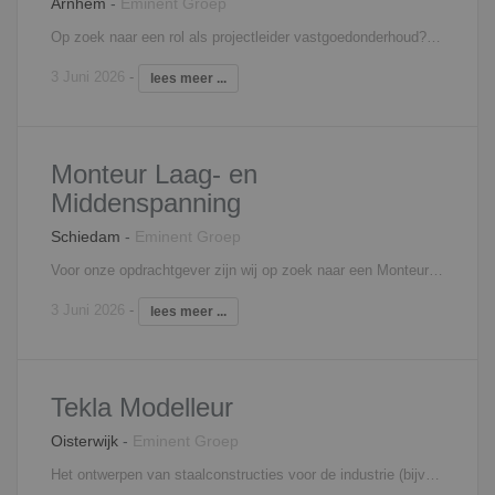
Arnhem
-
Eminent Groep
Op zoek naar een rol als projectleider vastgoedonderhoud? Wij zijn op zoek naar een persoon die voor 90% direct ingezet kan worden! Als projectleider bij deze fijne organisatie heb je een veelzijdige en uitdagende rol. Je bent van begin tot eind betrokken, leidt de bouwprojecten in goede banen om deze vervolgens vlekkeloos af te kunnen ronden. Bij de start van het project leg jij dé basis voor een optimale voorbereiding en realisatie van de projecten. Je zal bij de grote projecten ondersteunt worden door een vaste werkvoorbereider- calculator. Zo nu en dan pak jij ook wat van deze werkzaamheden erbij. Je krijgt de verantwoordelijk voor de inkoop en het contracteren van onderaannemers. Alles met het doel: het bevorderen van de kwaliteit en duurzaamheid van vastgoedonderhoud en tevreden stakeholders. Met jouw werkzaamheden én die van je directe collega, ben je constant administratief en communicatief bezig om zo de klanten op het gebied van onderhoud aan bestaand vastgoed te ontzorgen. Interesse? Neem contact op met Anneloes Rabel, 06 - 18 73 33 45,
3 Juni 2026
-
lees meer ...
Monteur Laag- en
Middenspanning
Schiedam
-
Eminent Groep
Voor onze opdrachtgever zijn wij op zoek naar een Monteur Laag- en of Middenspanning, tegenwoordig genoemd de Monteur Data Infra. De functie is voor een vast dienstverband. Ook een ZZP-er vragen wij te reageren. Onze opdrachtgever werkt landelijk op gebied van nieuwbouw en renovatie van huisaansluitingen, openbare verlichting en verkeersregeltechniek. Als E monteur ben je verantwoordelijk voor het zelfstandig uitvoeren van nieuwbouw, periodiek onderhoud en het oplossen van verschillende storingen aan elektrotechnische installaties binnen de infratechniek. Interesse? Neem contact op met Edwin Wendrich, 06 - 81 45 20 11,
3 Juni 2026
-
lees meer ...
Tekla Modelleur
Oisterwijk
-
Eminent Groep
Het ontwerpen van staalconstructies voor de industrie (bijvoorbeeld de draagconstructies voor skids, trappenhuizen, platforms, transport- en hijsvoorzieningen); maar ook constructieve aanpassingen van bestaande gebouwconstructies en nieuwe gebouwen Op basis van schematische weergave zelfstandig constructies uitwerken Het ontwerpen in een 3D model Contact onderhouden met klanten per mail, via de telefoon of op locatie Verzorgen van projectgebonden administratie, technische correspondentie en specificaties Werken met- en vanuit een BIM team Interesse? Neem contact op met Filip Martens, 06 - 18 25 71 31,