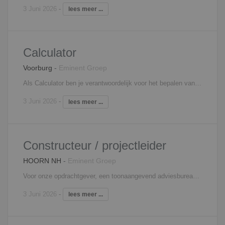
3 Juni 2026
-
lees meer ...
Calculator
Voorburg
-
Eminent Groep
Als Calculator ben je verantwoordelijk voor het bepalen van de kosten van het bouwproject, wat door de toenemende complexiteit van bouwopgaven steeds uitdagender wordt. Je voorziet in de groeiende vraag naar totaaloplossingen om op een efficiënte en effectieve manier een compleet utilitair gebouw/woning calculeren. Ook het calculeren van kleinere werken, zoals verbouwingen moet je eigen zijn. Daarnaast zie jij jezelf terug in het volgende takenpakket: Opstellen van integrale ramingen en kostprijsbegrotingen voor realisatie van een object; Toetsing van de haalbaarheid van de klantvraag, evenals het toetsen van de technische maakbaarheid van het project; Zorgen voor de beschikbaarheid en toegankelijkheid van het up-to-date vakgerelateerde documentatiebestand van kengetallen, prijzen en tarieven, ervaringsgegevens, normen, technische documentatie en relevante wet- en regelgeving; Coördinerende rol bij het bepalen van de kostprijs, waarbij het eindproduct altijd een compleet en integraal tenderproduct is wat is afgestemd tussen de betrokken disciplines; Verantwoording afleggen aan hoger management binnen de organisatie. Interesse? Neem contact op met Mitchell Spier, 06 - 48 60 79 80,
3 Juni 2026
-
lees meer ...
Constructeur / projectleider
HOORN NH
-
Eminent Groep
Voor onze opdrachtgever, een toonaangevend adviesbureau/bouwkundig bureau, zijn we op zoek naar een ervaren constructeur/projectleider. In deze functie ben je onder andere verantwoordelijk voor: - Het ontwerpen, berekenen, adviseren en uitwerken van staal- en betonconstructies - Verantwoordelijk voor het verloop van het project met betrekking tot planning, communicatie, kwaliteit en projectresultaat - Aanspreekpunt voor het project - Begeleiden en aanstuuren van medewerkers die aan het project werken Interesse? Neem contact op met Mariëlle Blom, 06 - 18 73 33 65,
3 Juni 2026
-
lees meer ...