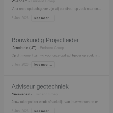
Volendam
-
Eminent Groep
Voor onze opdrachtgever zijn wij per direct op zoek naar een junior werkvoorbereider voor nieuwbouw- en renovatie projecten. Je takenpakket kan bestaat onder andere uit: Details uittekenen Planning maken en bijhouden Inkoopvoorbereiding Controle tekenwerk Bestellen materialen Afroepen materialen Registreren meer- minderwerk Contact met projectleider, werkvoorbereider en uitvoerder (bouwteam) Interesse? Neem contact op met Mariëlle Blom, 06 - 18 73 33 65,
3 Juni 2026
-
lees meer ...
Bouwkundig Projectleider
IJsselstein (UT)
-
Eminent Groep
Op dit moment zijn wij voor onze opdrachtgever op zoek naar een bouwkundig projectleider. In deze rol van projectleider ga jij je bezighouden met projecten van opname tot oplevering. De projecten zijn voornamelijk gericht op schadeherstelwerkzaamheden. Hierbij kan je denken aan brand,- storm of waterschade aan woningen en/of gebouwen. Jouw werkzaamheden zullen bestaan uit het opnemen van werkzaamheden, maken van offertes, aansturen van herstelpartners en coördineer jij de uitvoering door controles uit te oefenen en werkzaamheden volgens planning te laten verlopen. Verantwoordelijkheid en zelfstandigheid spelen een grote rol in deze functie. Je bent een soort eigen ondernemer in de onderneming en je bent soms met 20 projecten tegelijk bezig (in verschillende stadiums). Ben jij communicatief, commercieel, organisatorisch sterk en uiteraard bouwkundig onderlegd? Dan past deze functie misschien wel bij jou! Interesse? Neem contact op met Tessa in 't Veld, 06 - 43 02 04 26,
3 Juni 2026
-
lees meer ...
Adviseur geotechniek
Nieuwegein
-
Eminent Groep
Jouw takenpakket wordt afhankelijk van jouw wensen en ervaring opgesteld, maar een aantal onderdelen hiervan kunnen zijn: opstellen van onderzoeksstrategieën ontwerpen van funderingen op staal of palen eventueel met damwanden en bemaling grondwater advisering met betrekking tot geotechnische- en geohydrologische vraagstukken volgen van cursussen in het kader van het opleidingstraject bijhouden en kennisoverdracht van de ontwikkelingen in het vakgebied Interesse? Neem contact op met Lars van Schooten, 06 - 41 60 77 70,
3 Juni 2026
-
lees meer ...