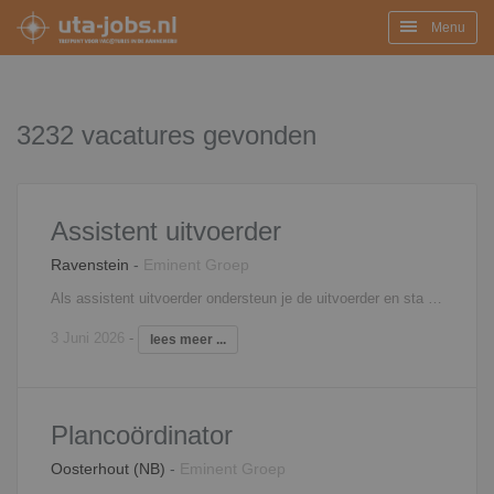
Menu
3232 vacatures gevonden
Assistent uitvoerder
Ravenstein
-
Eminent Groep
Als assistent uitvoerder ondersteun je de uitvoerder en sta je dicht op de uitvoering van een (deel)project. Een greep uit het takenpakket: Overleg met (hoofd)uitvoerder Coördinatie van planning Administratieve taken overnemen van uitvoerder Sparren en overleg met werkvoorbereiding Bouwplaatsinrichting, inkoop, afroepen materiaal en materieel Meer- en minder werkcontrole/ onderhandeling Coördinatie bouwplaats, aansturen medewerkers en onderaannemers Kwaliteitscontrole en V&G controle Aandragen bouwmethodieken Opleveren projecten Interesse? Neem contact op met Filip Martens, 06 - 18 25 71 31,
3 Juni 2026
-
lees meer ...
Plancoördinator
Oosterhout (NB)
-
Eminent Groep