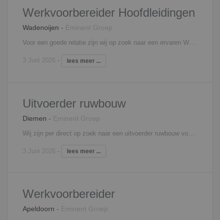
Werkvoorbereider Hoofdleidingen
Wadenoijen
-
Eminent Groep
Voor een goede relatie zijn wij op zoek naar een ervaren Werkvoorbereider Hoofdleidingen voor een vaste positie. In deze functie ben je verantwoordelijk voor een goede werkvoorbereiding van diverse projecten in de hoofdleidingen. De werkzaamheden in deze functie zijn: Het verzorgen van een goede werkvoorberiding en tussentijdse zaken oppakken voor de aangenomen projecten Het opstellen en beheren van een gedegen projectplanning Het opstellen- en bijhouden van uitvoeringsmappen Bijhouden van financiele rapportages van de lopende projecten Klic meldingen verzorgen Werkoverleg houden met de betrokken collega's (uitvoerder, Planner) van de aangenomen projecten Tijdig signaliseren van knelpunten en hier tijdig op anticiperen Interesse? Neem contact op met Lars van Schooten, 06 - 41 60 77 70,
3 Juni 2026
-
lees meer ...
Uitvoerder ruwbouw
Diemen
-
Eminent Groep
Wij zijn per direct op zoek naar een uitvoerder ruwbouw voor projecten in Noord Holland. In deze functie ben je onder andere verantwoordelijk voor: Bewaken van de planning Coordinatie op de bouwplaats Controle meer- en minderwerk bewaken van de kwaliteit Interesse? Neem contact op met Mariëlle Blom, 06 - 18 73 33 65,
3 Juni 2026
-
lees meer ...
Werkvoorbereider
Apeldoorn
-
Eminent Groep