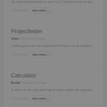
Als plancoördinator ben je van A tot Z betrokken bij het bouwproject. Opstellen en bewaken van doelbudget Bepalen van de kostprijs van de bouwprojecten Opstellen van technische omschrijving van het project Controle op de aangeleverde gegevens Interesse? Neem contact op met Filip Martens, 06 - 18 25 71 31,
3 Juni 2026
-
lees meer ...
Projectleider
Uden
-
Eminent Groep
Leiding geven aan het projectteam Borgen van de kwaliteit van het project Maken van calculaties voor werken van vaste relaties en meer- en minderwerk Beoordelen en onderhouden van relatie met onderaannemers Eindverantwoordelijk voor het tijdig opleveren van projecten Interesse? Neem contact op met Filip Martens, 06 - 18 25 71 31,
3 Juni 2026
-
lees meer ...
Calculator
Boxtel
-
Eminent Groep
In deze rol van calculator heb je onder andere de volgende taken: opstellen van ramingen o.b.v. voorlopige stukken Uitvoerige bestekken en tekeningen verwerken tot inschrijf- en werkbegrotingen Analyseren van verschillen tussen raming en calculatie Zorgdragen voor een volledig projectdossier Interesse? Neem contact op met Filip Martens, 06 - 18 25 71 31,
3 Juni 2026
-
lees meer ...