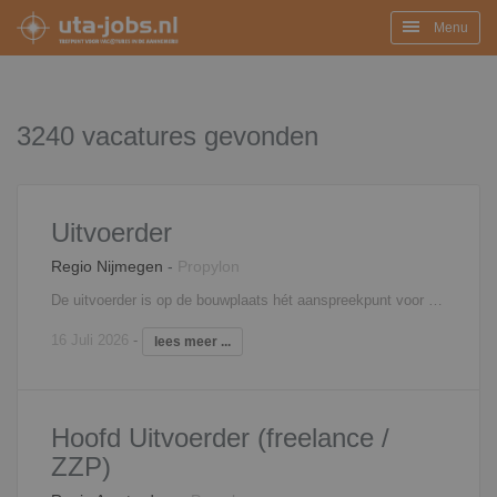
Menu
3240 vacatures gevonden
Uitvoerder
Regio Nijmegen
-
Propylon
De uitvoerder is op de bouwplaats hét aanspreekpunt voor alle betrokken partijen op de bouw. Zo stuur je onderaannemers aan, heb je regelmatig overleg met de projectleider, verdeel je de werkzaamheden over de ploegen en geef je leiding aan junior uitvoerders. Verder ben je verantwoordelijk voor het afroepen van materieel en materialen, de algehele voortgang en planningen van het bouwproject, het signaleren van meer- en minderwerk en de volledige personeelsinzet.
16 Juli 2026
-
lees meer ...
Hoofd Uitvoerder (freelance /
ZZP)