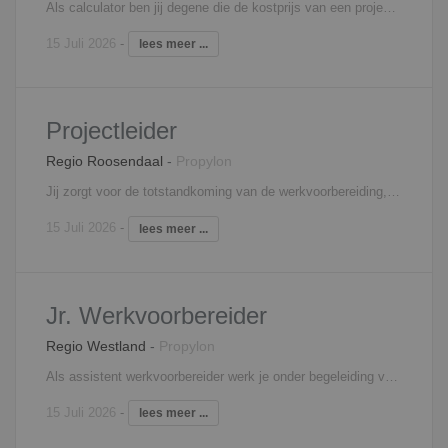
Als calculator ben jij degene die de kostprijs van een project bepaalt. Jouw werkzaamheden bestaan uit het aanvragen en verwerken van offertes, het opstellen van gespecificeerde begrotingen, het maken van ramingen en het uittrekken van hoeveelheden. Daarnaast beoordeel je verschillende contractstukken, formuleer je bezuinigingsvoorstellen voor de prijsonderhandelingen en zorg je voor de overdracht van gegevens aan het projectteam. Binnen het team werk je samen met je collega’s om elk project zo succesvol mogelijk af te ronden.
15 Juli 2026
-
lees meer ...
Projectleider
Regio Roosendaal
-
Propylon
Jij zorgt voor de totstandkoming van de werkvoorbereiding, inkoop, organisatie en uitvoering van de aan jouw toegewezen bouwprojecten. Binnen je team geef je operationeel sturing en zorg je ervoor dat de werkzaamheden strak gepland en georganiseerd worden. Je werkt resultaatgericht en bent verantwoordelijk voor de voortgang van het project. Je weet accuraat te reageren op complexe vraagstukken en je durft zelfstandig beslissingen en initiatief te nemen. Met veel passie breng je samen met jou team de meest uitdagende projecten tot stand!
15 Juli 2026
-
lees meer ...
Jr. Werkvoorbereider
Regio Westland
-
Propylon
Als assistent werkvoorbereider werk je onder begeleiding van een ervaren werkvoorbereider. Je hebt hierin een ondersteunende rol en bent hierin verantwoordelijk voor de voorbereiding en coördinatie, dan wel de controle van alle activiteiten voor en tijdens de productie van het bouwproject. Tot jouw takenpakket behoren onder andere de controle/ coördinatie van tekeningen van de architect, constructeur, onderaannemers en leveranciers. Tevens ben je vanuit de werkvoorbereiding een vraagbaak voor de uitvoering.
15 Juli 2026
-
lees meer ...