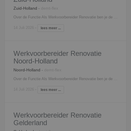
Zuid-Holland
-
demt-flex
Over de Functie Als Werkvoorbereider Renovatie ben je de verbindende factor in het projectteam en lever je een essentiële bijdrage aan onze bouwprojecten. Achter goed werk schuilt een goede voorbereiding. Een greep uit je werkzaamheden: Het controleren van de werk- en productietekeningen;Uitwerken van berekeningen en relevante tekeningen;Als Werkvoorbereider Bouw ben jij de schakel tussen externe contacten en het uitvoerende team op de bouwplaats;Het controleren en toetsen van werktekeningen van verschillende onderaannemers en toeleveranciers;Je werkt nauw samen met de afdeling uitvoering, inkoop, calculatie en administratie.
14 Juli 2026
-
lees meer ...
Werkvoorbereider Renovatie
Noord-Holland
Noord-Holland
-
demt-flex
Over de Functie Als Werkvoorbereider Renovatie ben je de verbindende factor in het projectteam en lever je een essentiële bijdrage aan onze bouwprojecten. Achter goed werk schuilt een goede voorbereiding. Een greep uit je werkzaamheden: Het controleren van de werk- en productietekeningen;Uitwerken van berekeningen en relevante tekeningen;Als Werkvoorbereider Bouw ben jij de schakel tussen externe contacten en het uitvoerende team op de bouwplaats;Het controleren en toetsen van werktekeningen van verschillende onderaannemers en toeleveranciers;Je werkt nauw samen met de afdeling uitvoering, inkoop, calculatie en administratie.
14 Juli 2026
-
lees meer ...
Werkvoorbereider Renovatie
Gelderland