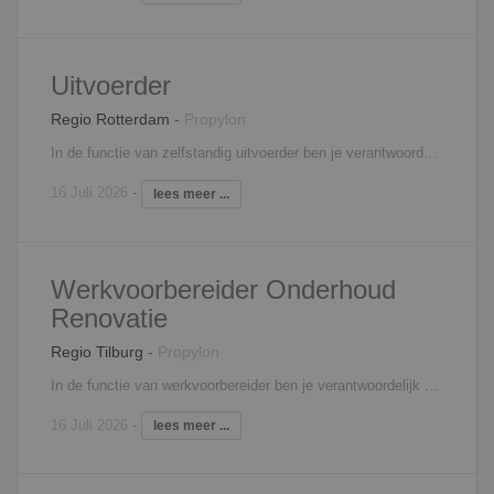
Uitvoerder
Regio Rotterdam
-
Propylon
In de functie van zelfstandig uitvoerder ben je verantwoordelijk voor de technisch goede uitvoering van projecten conform bestek en tekeningen en de geldende voorschriften. Je bewaakt de voortgang, de kwaliteit, en de veiligheid van de projecten. Je stuurt uitvoerend personeel aan op de bouwplaats (zowel eigen personeel als personeel van onderaannemers). Naast de coördinerende en organisatorische taken, zoals onder andere het afroepen van materialen en materieel, heb je ook administratieve taken.
16 Juli 2026
-
lees meer ...
Werkvoorbereider Onderhoud
Renovatie
Regio Tilburg
-
Propylon
In de functie van werkvoorbereider ben je verantwoordelijk voor de voorbereiding van de aan jou toegewezen onderhoud- en renovatieprojecten.. Je coördineert en controleert daarbij tekeningen van de architect, constructeur, leveranciers en onderaannemers. Daarnaast neem je deel aan bouwvergaderingen en werkbesprekingen. In je dagelijks werk, heb je nauw contact met de inkoop en uitvoering, om zo de gestelde doelen te halen. Tevens draag je zorg voor de complete voorbereiding van het onderhoud- en renovatieproject en bewaak je de kosten.
16 Juli 2026
-
lees meer ...