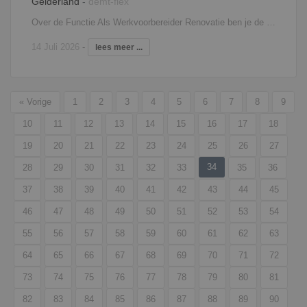
Gelderland
-
demt-flex
Over de Functie Als Werkvoorbereider Renovatie ben je de verbindende factor in het projectteam en lever je een essentiële bijdrage aan onze bouwprojecten. Achter goed werk schuilt een goede voorbereiding. Een greep uit je werkzaamheden: Het controleren van de werk- en productietekeningen;Uitwerken van berekeningen en relevante tekeningen;Als Werkvoorbereider Bouw ben jij de schakel tussen externe contacten en het uitvoerende team op de bouwplaats;Het controleren en toetsen van werktekeningen van verschillende onderaannemers en toeleveranciers;Je werkt nauw samen met de afdeling uitvoering, inkoop, calculatie en administratie.
14 Juli 2026
-
lees meer ...
« Vorige
1
2
3
4
5
6
7
8
9
10
11
12
13
14
15
16
17
18
19
20
21
22
23
24
25
26
27
34
28
29
30
31
32
33
35
36
37
38
39
40
41
42
43
44
45
46
47
48
49
50
51
52
53
54
55
56
57
58
59
60
61
62
63
64
65
66
67
68
69
70
71
72
73
74
75
76
77
78
79
80
81
82
83
84
85
86
87
88
89
90