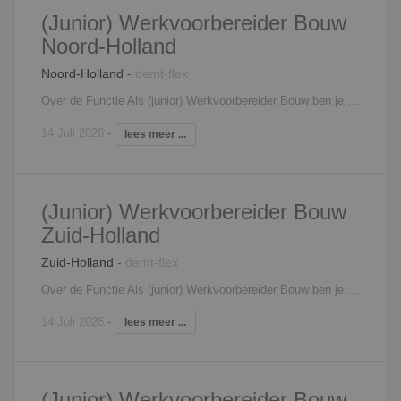
(Junior) Werkvoorbereider Bouw
Noord-Holland
Noord-Holland
-
demt-flex
Over de Functie Als (junior) Werkvoorbereider Bouw ben je de verbindende factor in het projectteam en lever je een essentiële bijdrage aan onze bouwprojecten. Je regelt de voorbereiding op een proactieve manier en communiceert dit op een duidelijke manier naar alle partijen. Je werkzaamheden bestaan uit: Het controleren van de werk- en productietekeningen;Uitwerken van berekeningen en relevante tekeningen;Als Werkvoorbereider Bouw ben jij de schakel tussen externe contacten en het uitvoerende team op de bouwplaats;Het controleren en toetsen van werktekeningen van verschillende onderaannemers en toeleveranciers;Je werkt nauw samen met de afdeling uitvoering, inkoop, calculatie en administratie.
14 Juli 2026
-
lees meer ...
(Junior) Werkvoorbereider Bouw
Zuid-Holland
Zuid-Holland
-
demt-flex
Over de Functie Als (junior) Werkvoorbereider Bouw ben je de verbindende factor in het projectteam en lever je een essentiële bijdrage aan onze bouwprojecten. Je regelt de voorbereiding op een proactieve manier en communiceert dit op een duidelijke manier naar alle partijen. Je werkzaamheden bestaan uit: Het controleren van de werk- en productietekeningen;Uitwerken van berekeningen en relevante tekeningen;Als Werkvoorbereider Bouw ben jij de schakel tussen externe contacten en het uitvoerende team op de bouwplaats;Het controleren en toetsen van werktekeningen van verschillende onderaannemers en toeleveranciers;Je werkt nauw samen met de afdeling uitvoering, inkoop, calculatie en administratie.
14 Juli 2026
-
lees meer ...
(Junior) Werkvoorbereider Bouw