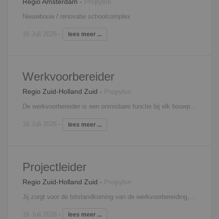
Regio Amsterdam
-
Propylon
Nieuwbouw / renovatie schoolcomplex
16 Juli 2026
-
lees meer ...
Werkvoorbereider
Regio Zuid-Holland Zuid
-
Propylon
De werkvoorbereider is een onmisbare functie bij elk bouwproject. Je bent hierbij namelijk verantwoordelijk voor de voorbereiding en de begeleiding van één of meerdere projecten, waarbij je ook het aanspreekpunt bent voor je collega’s die op de bouwplaats werkzaam zijn. Door jouw werk loopt de bouw van het project vlekkeloos. Als werkvoorbereider beoordeel je onder andere leveranciers, controleer je tekeningen, stel je planningen op en draag je zorg voor de complete technische voorbereiding. Je weet hiervoor goed om te gaan met diverse softwareprogramma’s, waaronder Solibri, AutoCad, Revit en MS Office. Tot slot ben je verantwoordelijk voor het bijhouden van meer- en minderwerk, opstellen van inkoopschema’s en woon je bouwvergaderingen bij.
16 Juli 2026
-
lees meer ...
Projectleider
Regio Zuid-Holland Zuid
-
Propylon
Jij zorgt voor de totstandkoming van de werkvoorbereiding, inkoop, organisatie en uitvoering van de aan jouw toegewezen bouwprojecten. Binnen je team geef je operationeel sturing en zorg je ervoor dat de werkzaamheden strak gepland en georganiseerd worden. Je werkt resultaatgericht en bent verantwoordelijk voor de voortgang van het project. Je weet accuraat te reageren op complexe vraagstukken en je durft zelfstandig beslissingen en initiatief te nemen. Met veel passie breng je samen met jou team de meest uitdagende projecten tot stand!
16 Juli 2026
-
lees meer ...