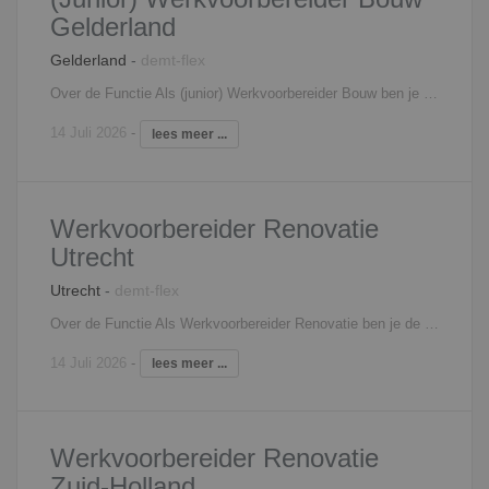
Gelderland
Gelderland
-
demt-flex
Over de Functie Als (junior) Werkvoorbereider Bouw ben je de verbindende factor in het projectteam en lever je een essentiële bijdrage aan onze bouwprojecten. Je regelt de voorbereiding op een proactieve manier en communiceert dit op een duidelijke manier naar alle partijen. Je werkzaamheden bestaan uit: Het controleren van de werk- en productietekeningen;Uitwerken van berekeningen en relevante tekeningen;Als Werkvoorbereider Bouw ben jij de schakel tussen externe contacten en het uitvoerende team op de bouwplaats;Het controleren en toetsen van werktekeningen van verschillende onderaannemers en toeleveranciers;Je werkt nauw samen met de afdeling uitvoering, inkoop, calculatie en administratie.
14 Juli 2026
-
lees meer ...
Werkvoorbereider Renovatie
Utrecht
Utrecht
-
demt-flex
Over de Functie Als Werkvoorbereider Renovatie ben je de verbindende factor in het projectteam en lever je een essentiële bijdrage aan onze bouwprojecten. Achter goed werk schuilt een goede voorbereiding. Een greep uit je werkzaamheden: Het controleren van de werk- en productietekeningen;Uitwerken van berekeningen en relevante tekeningen;Als Werkvoorbereider Bouw ben jij de schakel tussen externe contacten en het uitvoerende team op de bouwplaats;Het controleren en toetsen van werktekeningen van verschillende onderaannemers en toeleveranciers;Je werkt nauw samen met de afdeling uitvoering, inkoop, calculatie en administratie.
14 Juli 2026
-
lees meer ...
Werkvoorbereider Renovatie
Zuid-Holland