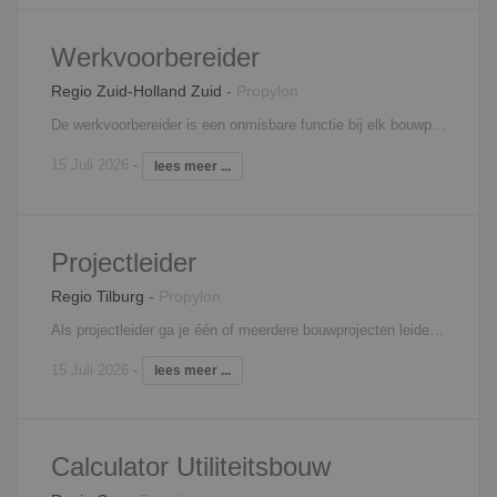
Werkvoorbereider
Regio Zuid-Holland Zuid
-
Propylon
De werkvoorbereider is een onmisbare functie bij elk bouwproject. Je bent hierbij namelijk verantwoordelijk voor de voorbereiding en de begeleiding van één of meerdere projecten, waarbij je ook het aanspreekpunt bent voor je collega’s die op de bouwplaats werkzaam zijn. Door jouw werk loopt de bouw van het project vlekkeloos. Als werkvoorbereider beoordeel je onder andere leveranciers, controleer je tekeningen, stel je planningen op en draag je zorg voor de complete technische voorbereiding. Je weet hiervoor goed om te gaan met diverse softwareprogramma’s, waaronder Solibri, AutoCad, Revit en MS Office. Tot slot ben je verantwoordelijk voor het bijhouden van meer- en minderwerk, opstellen van inkoopschema’s en woon je bouwvergaderingen bij.
15 Juli 2026
-
lees meer ...
Projectleider
Regio Tilburg
-
Propylon
Als projectleider ga je één of meerdere bouwprojecten leiden en ben je gespreks- en sparringpartner voor de opdrachtgever. Je adviseert het bouwteam over bouwmethodieken en je vertegenwoordigt het bouwbedrijf tijdens je contacten met relaties. Je geeft leiding aan het projectteam, bestaande uit werkvoorbereiding en uitvoering. Je zorgt ervoor dat de projecten binnen de begroting blijven. Daarnaast zorg je er samen met de uitvoerder voor dat de projecten binnen de vastgestelde tijd klaar zijn. Je bent zowel financieel- als technisch eindverantwoordelijke voor de bouwprojecten. Ook behoort tot je taken een stukje inkoop van je projecten. Je draagt rechtstreeks verantwoording af aan de directie en behoort tot het MT.
15 Juli 2026
-
lees meer ...
Calculator Utiliteitsbouw