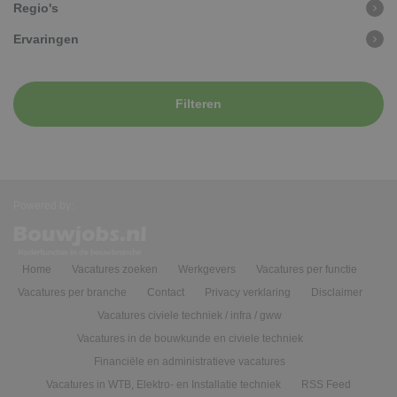
Regio's
Ervaringen
Filteren
Powered by:
Home
Vacatures zoeken
Werkgevers
Vacatures per functie
Vacatures per branche
Contact
Privacy verklaring
Disclaimer
Vacatures civiele techniek / infra / gww
Vacatures in de bouwkunde en civiele techniek
Financiële en administratieve vacatures
Vacatures in WTB, Elektro- en Installatie techniek
RSS Feed