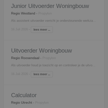
Junior Uitvoerder Woningbouw
Regio Westland
-
Propylon
Als assistent uitvoerder verricht je ondersteunende werkzaamheden uit voor de uitvoerder. Samen met de uitvoerder geef je leiding aan het personeel op de bouwplaats van één of meerdere woningbouwprojecten. Je verdeelt de werkzaamheden over de ploegen, de onderaannemers en de installateurs. Op kleine projecten bent jij de uitvoerder. Je houdt de veiligheidsvoorzieningen in de gaten en regelt dat alles op tijd af is. Je zorgt ervoor dat de juiste materialen op de juiste tijd op de juiste plaats aanwezig zijn. Je trekt de materialen uit aan de hand van bestekken en na oplevering handel je klachten af binnen de gestelde termijn.
16 Juli 2026
-
lees meer ...
Uitvoerder Woningbouw
Regio Roosendaal
-
Propylon
Als uitvoerder houd je toezicht op en controleer je de uitvoering van één of meerdere woningbouwprojecten. Je bent verantwoordelijk voor bewaking van kwaliteit, veiligheid, kosten en voortgang en voor de organisatie van de bouwactiviteiten. Ook signaleer je meer- en minderwerk. Je bent medeverantwoordelijk voor uitvoeringsvoorbereiding en verantwoordelijk voor uitvoering, nazorg en personeelsinzet. Je roept het materiaal en materieel af en koopt in overleg met de projectleider eventueel zelf in. Je verzorgt zelf de detail planningen en houdt je ook bezig met de kostenbewaking.
16 Juli 2026
-
lees meer ...
Calculator
Regio Utrecht
-
Propylon