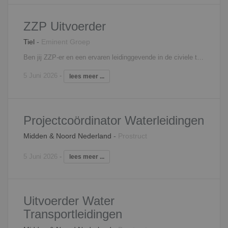
ZZP Uitvoerder
Tiel
-
Eminent Groep
Ben jij ZZP-er en een ervaren leidinggevende in de civiele techniek, op zoek naar een nieuwe opdrachtgever? Dan is de vacature van uitvoerder zeker iets voor jou! Als uitvoerder ben je verantwoordelijk voor de realisatie van een of meerdere infraprojecten. Samen met de projectleider en organisatiedeskundige denk je mee in de tenderfase. Je maakt hierbij werk- en directieplanningen en zorgt voor een heldere communicatie tussen bedrijfsleiding, werkvoorbereiders en uitvoerders. Voor deze functie is het belangrijk dat je een mensgerichte instelling hebt en daarbij het maximale uit je team haalt. Uit bestaande projecten weet jij nieuwe opdrachten te halen. De kosten en opbrengsten van je projecten hou je scherp in de gaten. Uiteraard heb je oog voor de naleving van veiligheidsregels. Dit doe je in een team waarmee je samen successen gaat vieren. Het betreft een diverse functie, waarbij je zelf de regie hebt over je eigen takenpakket. Interesse? Neem contact op met Lars van Schooten, 06 - 41 60 77 70,
5 Juni 2026
-
lees meer ...
Projectcoördinator Waterleidingen
Midden & Noord Nederland
-
Prostruct
5 Juni 2026
-
lees meer ...
Uitvoerder Water
Transportleidingen