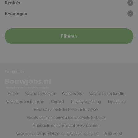
Regio's
Ervaringen
Filteren
Powered by:
Home
Vacatures zoeken
Werkgevers
Vacatures per functie
Vacatures per branche
Contact
Privacy verklaring
Disclaimer
Vacatures civiele techniek / infra / gww
Vacatures in de bouwkunde en civiele techniek
Financiële en administratieve vacatures
Vacatures in WTB, Elektro- en Installatie techniek
RSS Feed