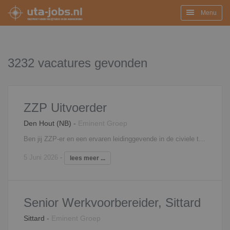
Menu
3232 vacatures gevonden
ZZP Uitvoerder
Den Hout (NB)
-
Eminent Groep
Ben jij ZZP-er en een ervaren leidinggevende in de civiele techniek, op zoek naar een nieuwe opdrachtgever? Dan is de vacature van uitvoerder zeker iets voor jou! Als uitvoerder ben je verantwoordelijk voor de realisatie van een of meerdere infraprojecten. Samen met de projectleider en organisatiedeskundige denk je mee in de tenderfase. Je maakt hierbij werk- en directieplanningen en zorgt voor een heldere communicatie tussen bedrijfsleiding, werkvoorbereiders en uitvoerders. Voor deze functie is het belangrijk dat je een mensgerichte instelling hebt en daarbij het maximale uit je team haalt. Uit bestaande projecten weet jij nieuwe opdrachten te halen. De kosten en opbrengsten van je projecten hou je scherp in de gaten. Uiteraard heb je oog voor de naleving van veiligheidsregels. Dit doe je in een team waarmee je samen successen gaat vieren. Het betreft een diverse functie, waarbij je zelf de regie hebt over je eigen takenpakket. Interesse? Neem contact op met Edwin Wendrich, 06 - 81 45 20 11,
5 Juni 2026
-
lees meer ...
Senior Werkvoorbereider, Sittard
Sittard
-
Eminent Groep