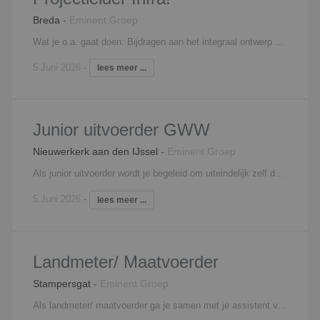
Breda
-
Eminent Groep
Wat je o.a. gaat doen: Bijdragen aan het integraal ontwerp van projecten in de buitenruimte vanuit een civieltechnische insteek Ondersteunen bij het participatietraject Het maken van een voorontwerp / definitief ontwerp en bestektekeningen Het maken van Infraworks Het verzorgen van inspirerende presentaties bij meetings Dit brede, allround takenpakket is kenmerkend voor regionale ontwikkeling en infrastructuur. Vanwege de vele relatief kleinschalige projecten, wordt er van iedere medewerker een bepaalde veelzijdigheid verwacht. Je vervult dus meerdere rollen tegelijk. Interesse? Neem contact op met Edwin Wendrich, 06 - 81 45 20 11,
5 Juni 2026
-
lees meer ...
Junior uitvoerder GWW
Nieuwerkerk aan den IJssel
-
Eminent Groep
Als junior uitvoerder wordt je begeleid om uiteindelijk zelf dagelijks leiding te geven aan de medewerkers op je eigen kleine en/of middelgrote projecten. Je bent samen met de (senior) uitvoerder verantwoordelijk voor een rendabele uitvoering van het project conform bestek, budget en planning. Je organiseert en stuurt het project op het gebied van logistiek, planning, kosten, kwaliteit en inzet van personeel. Interesse? Neem contact op met Sten Knol, 06 - 18 73 33 57,
5 Juni 2026
-
lees meer ...
Landmeter/ Maatvoerder
Stampersgat
-
Eminent Groep
Als landmeter/ maatvoerder ga je samen met je assistent verschillende soorten metingen uitvoeren variërend van landmeetkundige metingen tot uitzetten en maatvoeren. Je fungeert als aanspreekpunt voor de uitvoering en opdrachtgever. Naast de meetwerkzaamheden op locatie zul je betrokken worden bij de verwerking van de gegevens op kantoor. Takenpakket maatvoerder/landmeter: - Voorbereiden van landmetingen - Uitvoeren van landmetingen op diverse plaatsen - Verwerken van metingen middels AutoCAD Dit zullen de hoofdtaken binnen de functie van landmeter zijn. Daarnaast zul je diverse andere verantwoordelijkheden naar je toegeschoven krijgen. Het betreft een zeer diverse functie. Interesse? Neem contact op met Edwin Wendrich, 06 - 81 45 20 11,