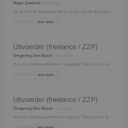
Regio Zeeland
-
Propylon
Op en rond de bouwplaats ben jij de persoon die de bouw aanstuurt en realiseert. Je geeft leiding aan de uitvoering op de bouwplaats. Je stuurt onderaannemers aan, stemt samen met de projectleider de planning af, bewaakt de uren en je bent alert op ARBO-zaken. Je maakt samen met de werkvoorbereider(s) en de projectleider deel uit van een intern projectteam. Je bent verantwoordelijk voor het afroepen van materieel en materialen. Je onderhoudt contacten met alle betrokken partijen.
4 Juli 2026
-
lees meer ...
Uitvoerder (freelance / ZZP)
Omgeving Den Bosch
-
Propylon
Voor een stabiele aannemer in omgeving Tilburg ben ik op zoek naar uitvoerders. Het is een ontwikkelende bouwer en ze maken gebruik van modernde technieken. Ze maken hoofdzakelijk projecten in de nieuwbouw. Daarbij kun je denken aan woning- en utiliteitsbouw; Appartementencomplexen, winkels, kantoren, parkeerplaatsen ed. Ze zijn op zoek naar uitvoerders, dit mag loondienst zijn maar ook ZZP is ook een optie. Soort project Dit project bestaat uit meerdere fases. Deze fase bestaat uit meerdere woontorens met diverse koop- en huurappartementen. Daaronder komt er een commerciele plint en een grote parkeerplaats. Duurzaamheid is een belangrijk onderwerp bij dit project. Het ligt op een centrale plek dus je krijgt te maken met logistieke uitdagingen. Functie Voor dit project zoeken ze een ervaren uitvoerder. Je bent verantwoordelijk voor de dagelijkse leiding op het project en zorgt ook voor begeleiding aan medewerkers op de bouw. Je coordineert, lost problemen op en bewaakt planningen. Je draagt de technische en inhoudelijke verantwoordelijkheid, schakelt tussen alle betrokken partijen en bent ook veel buiten op het project. Het liefst heb je aantal jaren ervaring. Zoek je naar een project als assistent uitvoerder? Ook daar zijn mogelijkheden voor bij deze aannemer.
3 Juli 2026
-
lees meer ...
Uitvoerder (freelance / ZZP)
Omgeving Den Bosch
-
Propylon
Voor een stabiele aannemer in omgeving Tilburg ben ik op zoek naar uitvoerders. Het is een ontwikkelende bouwer en ze maken gebruik van modernde technieken. Ze maken hoofdzakelijk projecten in de nieuwbouw. Daarbij kun je denken aan woning- en utiliteitsbouw; Appartementencomplexen, winkels, kantoren, parkeerplaatsen ed. Ze zijn op zoek naar uitvoerders, dit mag loondienst zijn maar ook ZZP is ook een optie. Soort project Dit project bestaat uit meerdere fases. Deze fase bestaat uit meerdere woontorens met diverse koop- en huurappartementen. Daaronder komt er een commerciele plint en een grote parkeerplaats. Duurzaamheid is een belangrijk onderwerp bij dit project. Het ligt op een centrale plek dus je krijgt te maken met logistieke uitdagingen. Functie Voor dit project zoeken ze een ervaren uitvoerder. Je bent verantwoordelijk voor de dagelijkse leiding op het project en zorgt ook voor begeleiding aan medewerkers op de bouw. Je coordineert, lost problemen op en bewaakt planningen. Je draagt de technische en inhoudelijke verantwoordelijkheid, schakelt tussen alle betrokken partijen en bent ook veel buiten op het project. Het liefst heb je aantal jaren ervaring. Zoek je naar een project als assistent uitvoerder? Ook daar zijn mogelijkheden voor bij deze aannemer.
3 Juli 2026
-
lees meer ...