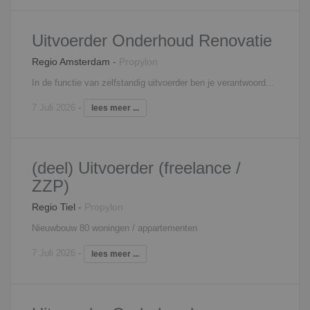
Uitvoerder Onderhoud Renovatie
Regio Amsterdam
-
Propylon
In de functie van zelfstandig uitvoerder ben je verantwoordelijk voor de technisch goede uitvoering van onderhoud- en renovatieprojecten conform bestek en tekeningen en de geldende voorschriften. Je bewaakt de voortgang, de kwaliteit, en de veiligheid van de onderhoud- en renovatieprojecten. Je stuurt uitvoerend personeel aan op de bouwplaats (zowel eigen personeel als personeel van onderaannemers). Naast de coördinerende en organisatorische taken, zoals onder andere het afroepen van materialen en materieel, heb je ook administratieve taken.
7 Juli 2026
-
lees meer ...
(deel) Uitvoerder (freelance /
ZZP)
Regio Tiel
-
Propylon
Nieuwbouw 80 woningen / appartementen
7 Juli 2026
-
lees meer ...