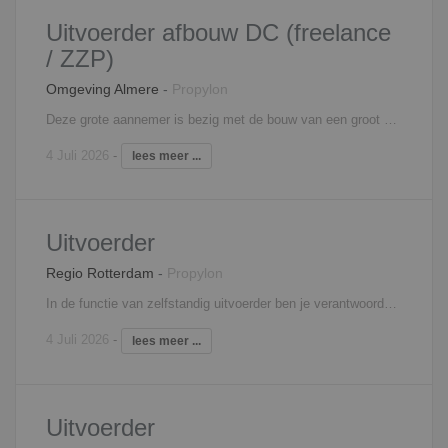
Uitvoerder afbouw DC (freelance
/ ZZP)
Omgeving Almere
-
Propylon
Deze grote aannemer is bezig met de bouw van een groot distributiecentrum in omgeving Almere. Het project is al een tijdje bezig en zal volgend jaar gereed moeten zijn. Omdat de ruwbouw ver klaar is, gaan ze binnenkort starten met de afbouw. We zoeken dus een uitvoerder afbouw. Start zal zijn na de bouwvak en je loopt door tot het einde van het project. Dit zal ongeveer een jaar zijn.
4 Juli 2026
-
lees meer ...
Uitvoerder
Regio Rotterdam
-
Propylon
In de functie van zelfstandig uitvoerder ben je verantwoordelijk voor de technisch goede uitvoering van projecten conform bestek en tekeningen en de geldende voorschriften. Je bewaakt de voortgang, de kwaliteit, en de veiligheid van de projecten. Je stuurt uitvoerend personeel aan op de bouwplaats (zowel eigen personeel als personeel van onderaannemers). Naast de coördinerende en organisatorische taken, zoals onder andere het afroepen van materialen en materieel, heb je ook administratieve taken.
4 Juli 2026
-
lees meer ...
Uitvoerder