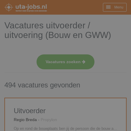
Menu
Vacatures uitvoerder /
uitvoering (Bouw en GWW)
Vacatures zoeken
494 vacatures gevonden
Uitvoerder
Regio Breda
-
Propylon
Op en rond de bouwplaats ben jij de persoon die de bouw aanstuurt en realiseert. Je geeft leiding aan de uitvoering op de bouwplaats. Je stuurt onderaannemers aan, stemt samen met de projectleider de planning af, bewaakt de uren en je bent alert op ARBO-zaken. Je maakt samen met de werkvoorbereider(s) en de projectleider deel uit van een intern projectteam. Je bent verantwoordelijk voor het afroepen van materieel en materialen. Je onderhoudt contacten met alle betrokken partijen.