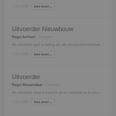
3 Juli 2026
-
lees meer ...
Uitvoerder Nieuwbouw
Regio Arnhem
-
Propylon
Als uitvoerder geef je leiding aan alle bouwplaatsmedewerkers en ben je aanspreekpunt voor opdrachtgever en onderaannemers. Je stuurt het bouwproces aan op basis van een planning en bent verantwoordelijk voor de voortgang en kwaliteit. Je maakt deel uit van het uitvoeringsteam, waarin je nauw samenwerkt met de projectleiding en werkvoorbereiding. Je wordt ingezet op één of meerdere nieuwbouwprojecten.
3 Juli 2026
-
lees meer ...
Uitvoerder
Regio Roosendaal
-
Propylon
Als uitvoerder houd je toezicht op en controleer je de uitvoering van één of meerdere bouwprojecten. Je bent verantwoordelijk voor bewaking van kwaliteit, veiligheid, kosten en voortgang en voor de organisatie van de bouwactiviteiten. Ook signaleer je meer- en minderwerk. Je bent medeverantwoordelijk voor uitvoeringsvoorbereiding en verantwoordelijk voor uitvoering, nazorg en personeelsinzet. Je roept het materiaal en materieel af en koopt in overleg met de projectleider eventueel zelf in. Je verzorgt zelf de detail planningen en houdt je ook bezig met de kostenbewaking.
2 Juli 2026
-
lees meer ...