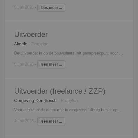
5 Juli 2026
-
lees meer ...
Uitvoerder
Almelo
-
Propylon
De uitvoerder is op de bouwplaats hét aanspreekpunt voor alle betrokken partijen op de bouw. Zo stuur je onderaannemers aan, heb je regelmatig overleg met de projectleider, verdeel je de werkzaamheden over de ploegen en geef je leiding aan junior uitvoerders. Verder ben je verantwoordelijk voor het afroepen van materieel en materialen, de algehele voortgang en planningen, het signaleren van meer- en minderwerk en de volledige personeelsinzet.
5 Juli 2026
-
lees meer ...
Uitvoerder (freelance / ZZP)
Omgeving Den Bosch
-
Propylon
Voor een stabiele aannemer in omgeving Tilburg ben ik op zoek naar uitvoerders. Het is een ontwikkelende bouwer en ze maken gebruik van modernde technieken. Ze maken hoofdzakelijk projecten in de nieuwbouw. Daarbij kun je denken aan woning- en utiliteitsbouw; Appartementencomplexen, winkels, kantoren, parkeerplaatsen ed. Ze zijn op zoek naar uitvoerders, dit mag loondienst zijn maar ook ZZP is ook een optie. Soort project Dit project bestaat uit meerdere fases. Deze fase bestaat uit meerdere woontorens met diverse koop- en huurappartementen. Daaronder komt er een commerciele plint en een grote parkeerplaats. Duurzaamheid is een belangrijk onderwerp bij dit project. Het ligt op een centrale plek dus je krijgt te maken met logistieke uitdagingen. Functie Voor dit project zoeken ze een ervaren uitvoerder. Je bent verantwoordelijk voor de dagelijkse leiding op het project en zorgt ook voor begeleiding aan medewerkers op de bouw. Je coordineert, lost problemen op en bewaakt planningen. Je draagt de technische en inhoudelijke verantwoordelijkheid, schakelt tussen alle betrokken partijen en bent ook veel buiten op het project. Het liefst heb je aantal jaren ervaring. Zoek je naar een project als assistent uitvoerder? Ook daar zijn mogelijkheden voor bij deze aannemer.
4 Juli 2026
-
lees meer ...