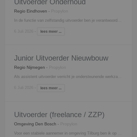
Uitvoerder Onderhoud
Regio Eindhoven
-
Propylon
In de functie van zelfstandig uitvoerder ben je verantwoordelijk voor de technisch goede uitvoering van onderhoud- en renovatieprojecten conform bestek en tekeningen en de geldende voorschriften. Je bewaakt de voortgang, de kwaliteit, en de veiligheid van de onderhoud- en renovatieprojecten. Je stuurt uitvoerend personeel aan op de bouwplaats (zowel eigen personeel als personeel van onderaannemers). Naast de coördinerende en organisatorische taken, zoals onder andere het afroepen van materialen en materieel, heb je ook administratieve taken.
6 Juli 2026
-
lees meer ...
Junior Uitvoerder Nieuwbouw
Regio Nijmegen
-
Propylon
Als assistent uitvoerder verricht je ondersteunende werkzaamheden uit voor de uitvoerder. Samen met de uitvoerder geef je leiding aan het personeel op de bouwplaats van één of meerdere nieuwbouwprojecten. Je verdeelt de werkzaamheden over de ploegen, de onderaannemers en de installateurs. Op kleine projecten bent jij de uitvoerder. Je houdt de veiligheidsvoorzieningen in de gaten en regelt dat alles op tijd af is. Je zorgt ervoor dat de juiste materialen op de juiste tijd op de juiste plaats aanwezig zijn. Je trekt de materialen uit aan de hand van bestekken en na oplevering handel je klachten af binnen de gestelde termijn.
6 Juli 2026
-
lees meer ...
Uitvoerder (freelance / ZZP)
Omgeving Den Bosch
-
Propylon
Voor een stabiele aannemer in omgeving Tilburg ben ik op zoek naar uitvoerders. Het is een ontwikkelende bouwer en ze maken gebruik van modernde technieken. Ze maken hoofdzakelijk projecten in de nieuwbouw. Daarbij kun je denken aan woning- en utiliteitsbouw; Appartementencomplexen, winkels, kantoren, parkeerplaatsen ed. Ze zijn op zoek naar uitvoerders, dit mag loondienst zijn maar ook ZZP is ook een optie. Soort project Dit project bestaat uit meerdere fases. Deze fase bestaat uit meerdere woontorens met diverse koop- en huurappartementen. Daaronder komt er een commerciele plint en een grote parkeerplaats. Duurzaamheid is een belangrijk onderwerp bij dit project. Het ligt op een centrale plek dus je krijgt te maken met logistieke uitdagingen. Functie Voor dit project zoeken ze een ervaren uitvoerder. Je bent verantwoordelijk voor de dagelijkse leiding op het project en zorgt ook voor begeleiding aan medewerkers op de bouw. Je coordineert, lost problemen op en bewaakt planningen. Je draagt de technische en inhoudelijke verantwoordelijkheid, schakelt tussen alle betrokken partijen en bent ook veel buiten op het project. Het liefst heb je aantal jaren ervaring. Zoek je naar een project als assistent uitvoerder? Ook daar zijn mogelijkheden voor bij deze aannemer.