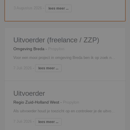
3 Augustus 2026
-
lees meer ...
Uitvoerder (freelance / ZZP)
Omgeving Breda
-
Propylon
Voor een mooi project in omgeving Breda ben ik op zoek naar een zelfstandig uitvoerder. Het gaat om een appartementencomplex met een hoge afwerking. Dit appartement wordt midden in een stad gebouwd dus je hebt te maken met veel logistieke uitdagingen. Hierbij geef je leiding aan het uitvoeringsteam en zorg je goed voor de kwaliteit, veiligheid, gezondheid en welzijn van alle medewerkers en de omgeving. Je stemt werkzaamheden goed op elkaar af, signaleert meer en minderwerk en zorgt voor de benodigde materieel en materiaal op het project. Natuurlijk hou je je ook bezig met de financiële afwikkeling van het project. Je werkt met BIM dus het is ook belangrijk dat je hier bekend mee bent.
7 Juli 2026
-
lees meer ...
Uitvoerder
Regio Zuid-Holland West
-
Propylon
Als uitvoerder houd je toezicht op en controleer je de uitvoering van één of meerdere bouwprojecten. Je bent verantwoordelijk voor bewaking van kwaliteit, veiligheid, kosten en voortgang en voor de organisatie van de bouwactiviteiten. Ook signaleer je meer- en minderwerk. Je bent medeverantwoordelijk voor uitvoeringsvoorbereiding en verantwoordelijk voor uitvoering, nazorg en personeelsinzet. Je roept het materiaal en materieel af en koopt in overleg met de projectleider eventueel zelf in. Je verzorgt zelf de detail planningen en houdt je ook bezig met de kostenbewaking.
7 Juli 2026
-
lees meer ...