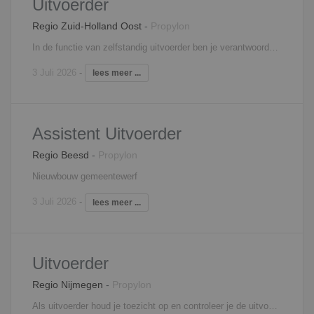
Uitvoerder
Regio Zuid-Holland Oost
-
Propylon
In de functie van zelfstandig uitvoerder ben je verantwoordelijk voor de technisch goede uitvoering van projecten conform bestek en tekeningen en de geldende voorschriften. Je bewaakt de voortgang, de kwaliteit, en de veiligheid van de projecten. Je stuurt uitvoerend personeel aan op de bouwplaats (zowel eigen personeel als personeel van onderaannemers). Naast de coördinerende en organisatorische taken, zoals onder andere het afroepen van materialen en materieel, heb je ook administratieve taken.
3 Juli 2026
-
lees meer ...
Assistent Uitvoerder
Regio Beesd
-
Propylon
Nieuwbouw gemeentewerf
3 Juli 2026
-
lees meer ...
Uitvoerder
Regio Nijmegen
-
Propylon
Als uitvoerder houd je toezicht op en controleer je de uitvoering op de bouwplaats. Je bent verantwoordelijk voor bewaking van kwaliteit, veiligheid, kosten en voortgang en voor de organisatie van de bouwactiviteiten. Ook signaleer je meer- en minderwerk. Je bent medeverantwoordelijk voor uitvoeringsvoorbereiding en verantwoordelijk voor uitvoering, nazorg en personeelsinzet. Je roept het materiaal en materieel af en koopt in overleg met de projectleider eventueel zelf in. Je verzorgt zelf de detail planningen en houdt je ook bezig met de kostenbewaking.