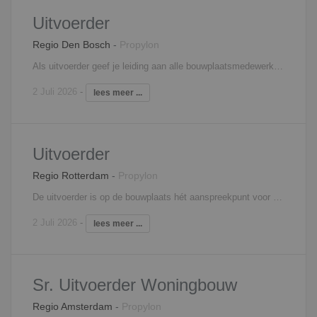
Uitvoerder
Regio Den Bosch
-
Propylon
Als uitvoerder geef je leiding aan alle bouwplaatsmedewerkers en ben je aanspreekpunt voor opdrachtgever en onderaannemers. Je stuurt het bouwproces aan op basis van een planning en bent verantwoordelijk voor de voortgang en kwaliteit. Je maakt deel uit van het uitvoeringsteam, waarin je nauw samenwerkt met de projectleiding en werkvoorbereiding.
2 Juli 2026
-
lees meer ...
Uitvoerder
Regio Rotterdam
-
Propylon
De uitvoerder is op de bouwplaats hét aanspreekpunt voor alle betrokken partijen op de bouw. Zo stuur je onderaannemers aan, heb je regelmatig overleg met de projectleider, verdeel je de werkzaamheden over de ploegen en geef je leiding aan junior uitvoerders. Verder ben je verantwoordelijk voor het afroepen van materieel en materialen, de algehele voortgang en planningen van het bouwproject, het signaleren van meer- en minderwerk en de volledige personeelsinzet.
2 Juli 2026
-
lees meer ...
Sr. Uitvoerder Woningbouw
Regio Amsterdam
-
Propylon