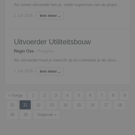
Als senior uitvoerder ben je, onder supervisie van de projectleider, verantwoordelijk voor het daadwerkelijk realiseren van grotere of gecompliceerde woningbouwprojecten. Dit binnen de gestelde oplevertermijn en financieel budget met een zo hoog mogelijk rendement en binnen de, bij voorbereiding en overdracht vastgelegde, randvoorwaarden en volgens de voor de organisatie geldende kwaliteitssystemen. In het dagelijks werk geef je o.a. leiding aan alle interne en externe bouwplaatsmedewerkers en deel-uitvoerders.
2 Juli 2026
-
lees meer ...
Uitvoerder Utiliteitsbouw
Regio Oss
-
Propylon
Als uitvoerder houd je toezicht op en controleer je de uitvoering van één of meerdere utiliteitsbouwprojecten. Je bent verantwoordelijk voor bewaking van kwaliteit, veiligheid, kosten en voortgang en voor de organisatie van de bouwactiviteiten. Ook signaleer je meer- en minderwerk. Je bent medeverantwoordelijk voor uitvoeringsvoorbereiding en verantwoordelijk voor uitvoering, nazorg en personeelsinzet. Je roept het materiaal en materieel af en koopt in overleg met de projectleider eventueel zelf in. Je verzorgt zelf de detail planningen en houdt je ook bezig met de kostenbewaking.
1 Juli 2026
-
lees meer ...
« Vorige
1
2
3
4
5
6
7
8
9
11
10
12
13
14
15
16
17
18
19
20
Volgende »