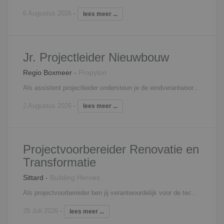
6 Augustus 2026
-
lees meer ...
Jr. Projectleider Nieuwbouw
Regio Boxmeer
-
Propylon
Als assistent projectleider ondersteun je de eindverantwoordelijke projectleider in één of meerdere nieuwbouwprojecten, zowel op bouwtechnisch als financieel gebied. Om de voortgang van het project te waarborgen heb je minimaal één maal per week een overleg met het volledige projectteam. Tijdens dit overleg bespreek je de gehele projectvoortgang door met de werkvoorbereiders, kopersbegeleiders, uitvoering en eventueel inkoop. Samen met de projectleider ben je verantwoordelijk voor het verzorgen van het complete inkooptraject en houd je je bezig met o.a. de kostenbewaking en het onderhouden van contacten met derden.
2 Augustus 2026
-
lees meer ...
Projectvoorbereider Renovatie en
Transformatie
Sittard
-
Building Heroes
Als projectvoorbereider ben jij verantwoordelijk voor de technische en procesmatige voorbereiding van renovatie en transformatieprojecten. Jij zorgt ervoor dat projecten vanaf de eerste fase goed worden doordacht en maakbaar worden uitgewerkt. Je werkt mee aan het bepalen van de tenderstrategie en vertaalt klantvragen naar haalbare en realistische projectoplossingen. Je beoordeelt ontwerpen op techniek, kosten en uitvoerbaarheid en denkt actief mee over optimalisaties in ontwerp en proces. Daarnaast stuur je op planning, kwaliteit, kosten en risico’s en breng je verschillende belangen samen in de voorbereiding. Jij bent de schakel tussen ontwerp, calculatie en uitvoering en zorgt dat het projectteam met vertrouwen kan starten.
28 Juli 2026
-
lees meer ...