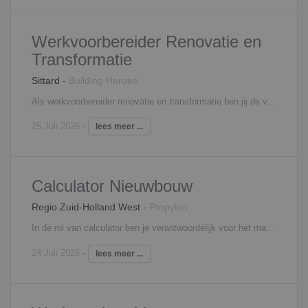
Werkvoorbereider Renovatie en
Transformatie
Sittard
-
Building Heroes
Als werkvoorbereider renovatie en transformatie ben jij de verbindende schakel tussen plan en uitvoering. Jij zorgt ervoor dat projecten technisch kloppen, goed voorbereid zijn en soepel uitgevoerd kunnen worden in bewoonde situaties. Je werkt intensief samen met planvoorbereiders en projectteams en denkt mee vanaf de ontwerpfase tot en met de realisatie. Je bent verantwoordelijk voor de voorbereiding van inkoop en contractering van ketenpartners, het controleren en uitwerken van werktekeningen en het toetsen van technische oplossingen op haalbaarheid, kwaliteit en regelgeving. Daarnaast bewaak je planning, uitvoerbaarheid en veiligheid en zorg je dat alle betrokken partijen goed op elkaar zijn afgestemd. Jij houdt het overzicht, signaleert risico’s en draagt actief bij aan het verbeteren van het proces.
25 Juli 2026
-
lees meer ...
Calculator Nieuwbouw
Regio Zuid-Holland West
-
Propylon
In de rol van calculator ben je verantwoordelijk voor het maken van optimale kostprijsramingen en -berekeningen. Je maakt zelfstandig keuzes ten aanzien van onder andere aannames, werkmethodes en -normen, offertes en voorstellen. Tevens geef je alternatieven die je nader toelicht. Jij bent als aanspreekpunt verbonden aan verschillende nieuwbouwprojecten van inschrijfbegroting tot eindcalculatie. Tot slot krijg je binnen je functie voldoende mogelijkheden om je kennis en vaardigheden uit te breiden en up-to-date te houden door middel van cursussen en opleidingen.
24 Juli 2026
-
lees meer ...