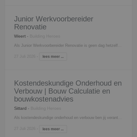
Junior Werkvoorbereider
Renovatie
Weert
-
Building Heroes
Als Junior Werkvoorbereider Renovatie is geen dag hetzelfde en de projecten hebben een hogere doorloopsnelheid. Dat maakt dat de tijd voorbij vliegt en je je niet hoeft te vervelen. Je moet bouwkundig onderlegd zijn, organisatorisch sterk en hebt je zaakjes goed op orde. Je bent als werkvoorbereider van a tot z verantwoordelijk voor je eigen projecten en fungeert binnen deze onderneming eigenlijk als eigen aannemer. Zo bestaan je taken onder andere uit: Het opnemen woningen, contact houden met bewoners, uitwerken plannen, inkopen van onderaannemers en het inplannen van vakmannen. Daarnaast doe je ook kwaliteitscontroles en verzorg je de financiële afwikkeling en oplevering. Deze rol is de ideale binnen- buiten functie voor mensen aan het begin van hun bouwkundige carrière.
27 Juli 2026
-
lees meer ...
Kostendeskundige Onderhoud en
Verbouw | Bouw Calculatie en
bouwkostenadvies
Sittard
-
Building Heroes
Als kostendeskundige onderhoud en verbouw ben jij verantwoordelijk voor het opstellen en bewaken van kostprijsberekeningen voor diverse projecten tot circa 1 miljoen euro. Je maakt scherpe en realistische calculaties en vertaalt technische informatie naar duidelijke financiële inzichten. Tijdens projecten bewaak je kosten, signaleer je afwijkingen en adviseer je projectteams en opdrachtgevers over mogelijke optimalisaties. Je werkt nauw samen met projectteams en opdrachtgevers en bent een belangrijke sparringpartner in het voortraject en tijdens de uitvoering. Jij zorgt ervoor dat beslissingen financieel onderbouwd zijn en dat projecten binnen budget en verwachtingen worden gerealiseerd.
27 Juli 2026
-
lees meer ...