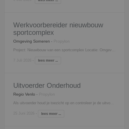
Werkvoorbereider nieuwbouw
sportcomplex
Omgeving Someren
-
Propylon
Project: Nieuwbouw van een sportcomplex Locatie: Omgeving Someren Start: Op korte termijn Omzet: Zo'n 20 miljoen Het gaat om een nieuwbouwproject van een binnensport accommodatie. Hierin komen o.a. 2 sporthallen, een grote hal en een jongerencentrum. Het is een onderdeel van een project waar ze een nieuw park ontwikkelen die met sport en beweging te maken heeft. Voor dit project zijn we op zoek naar een werkvoorbereider. Dit mag iemand zijn met ervaring maar een junior is ook mogelijk. Deze functie is mogelijk als ZZP'er maar ook in loondienst. Wil jij deel uitmaken van dit mooie project? Laat het me weten!
7 Juli 2026
-
lees meer ...
Uitvoerder Onderhoud
Regio Venlo
-
Propylon
Als uitvoerder houd je toezicht op en controleer je de uitvoering van één of meerdere onderhoud- en/of renovatieprojecten. Je bent verantwoordelijk voor bewaking van kwaliteit, veiligheid, kosten en voortgang en voor de organisatie van de bouwactiviteiten. Ook signaleer je meer- en minderwerk. Je bent medeverantwoordelijk voor uitvoeringsvoorbereiding en verantwoordelijk voor uitvoering, nazorg en personeelsinzet. Je roept het materiaal en materieel af en koopt in overleg met de projectleider eventueel zelf in. Je verzorgt zelf de detail planningen en houdt je ook bezig met de kostenbewaking.
25 Juni 2026
-
lees meer ...