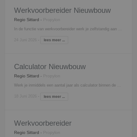
Werkvoorbereider Nieuwbouw
Regio Sittard
-
Propylon
In de functie van werkvoorbereider werk je zelfstandig aan de voorbereiding en begeleiding van de aan jou toegewezen nieuwbouwprojecten van begin tot eind. Tot jouw taken behoren onder andere:Het controleren van gegevens op technische uitvoerbaarheid, regelgeving en wettelijke normen;Het opstellen en bewaken van voorbereidings- en inkoopschema’s; Het bijhouden van het meer- en minderwerk;Onderhouden van contacten met de onderaannemers en regelen van de gehele documentenstroom; Verantwoordelijkheid over de gehele technische werkvoorbereiding.
24 Juni 2026
-
lees meer ...
Calculator Nieuwbouw
Regio Sittard
-
Propylon
Werk je inmiddels een aantal jaar als calculator binnen de bouw en ben je toe aan een nieuwe werkomgeving? Zou je graag binnen een andere organisatie, nieuwe en uitdagende nieuwbouwprojecten onder je verantwoordelijkheid hebben? Dan zou deze specifieke rol als calculator bij onze opdrachtgever interessant voor je kunnen zijn! Je krijgt in je functie veel mogelijkheden om je verder te ontwikkelen en ontplooien door middel van opleidingen en cursussen. In jouw takenpakket vallen onder andere het maken van optimale kostprijsramingen en -berekeningen, het aanvragen en vergelijken van offertes, het uittrekken van hoeveelheden en het doen van voorstellen wat betreft bezuinigingen en onderhandelingen.
18 Juni 2026
-
lees meer ...
Werkvoorbereider
Regio Sittard
-
Propylon