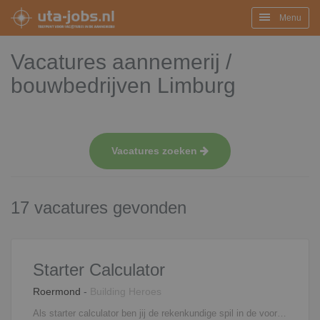
Menu
Vacatures aannemerij /
bouwbedrijven Limburg
Vacatures zoeken
17 vacatures gevonden
Starter Calculator
Roermond
-
Building Heroes
Als starter calculator ben jij de rekenkundige spil in de voorbereiding van uitdagende bouwprojecten. Jij zorgt ervoor dat ideeën niet alleen mooi bedacht zijn maar ook financieel kloppen en uitvoerbaar zijn in de praktijk. Je ondersteunt bij het maken van kostencalculaties en het opstellen van werkbegrotingen en duikt in tekeningen en projectdocumentatie om alles tot in detail te begrijpen. Jij ziet wat anderen missen en vertaalt complexe bouwinformatie naar heldere cijfers. Daarnaast vraag je offertes op bij leveranciers en onderaannemers en vergelijk je deze scherp op prijs kwaliteit en haalbaarheid. Je brengt kansen en risico’s in kaart zodat projecten slimmer en efficiënter kunnen worden uitgevoerd. Stap voor stap groei je door tot een volwaardig calculator die zelfstandig begrotingen en kostprijsberekeningen kan maken en steeds meer verantwoordelijkheid pakt binnen uitdagende en toonaangevende bouwprojecten.