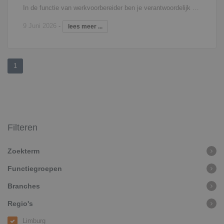
In de functie van werkvoorbereider ben je verantwoordelijk voor de voorbereiding van de aan jou toegewezen bouwprojecten. Je coördineert en controleert daarbij tekeningen van de architect, constructeur, leveranciers en onderaannemers. Daarnaast neem je deel aan bouwvergaderingen en werkbesprekingen. In je dagelijks werk, heb je nauw contact met de inkoop en uitvoering, om zo de gestelde doelen te halen. Tevens draag je zorg voor de complete voorbereiding van het bouwproject en bewaak je de kosten.
9 Juni 2026
-
lees meer ...
1
Filteren
Zoekterm
Functiegroepen
Branches
Regio's
Limburg