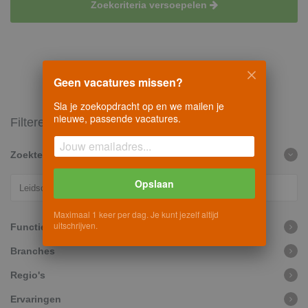
Zoekcriteria versoepelen
Geen vacatures missen?
Sla je zoekopdracht op en we mailen je
nieuwe, passende vacatures.
Filteren
Zoekterm
Opslaan
Maximaal 1 keer per dag. Je kunt jezelf altijd
uitschrijven.
Functiegroepen
Branches
Regio's
Ervaringen