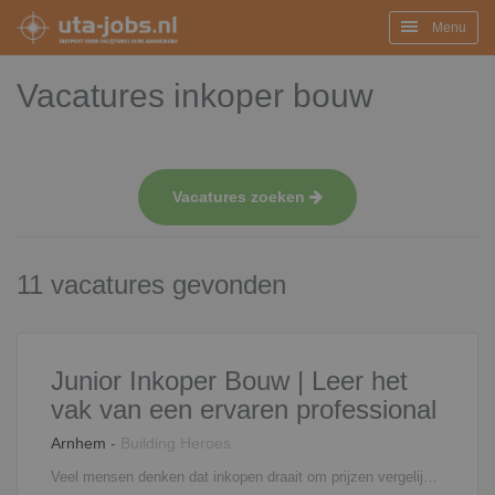
Menu
Vacatures inkoper bouw
Vacatures zoeken
11 vacatures gevonden
Junior Inkoper Bouw | Leer het
vak van een ervaren professional
Arnhem
-
Building Heroes
Veel mensen denken dat inkopen draait om prijzen vergelijken. Dat is slechts een klein onderdeel van jouw rol. Als Junior Inkoper Bouw ben je vanaf de ontwerpfase betrokken bij projecten. Je leert hoe keuzes worden gemaakt, hoe bouwpartners worden geselecteerd en hoe slimme inkoopbeslissingen bijdragen aan het succes van een project. Je werkt daarbij nauw samen met een ervaren inkoper die je het vak in de praktijk leert. Je houdt je bezig met: Het inkopen van materialen, diensten en bouwpartners Het beoordelen van offertes op techniek, kwaliteit en uitvoerbaarheid Het selecteren en contracteren van leveranciers en onderaannemers Het onderhandelen over prijzen, voorwaarden en levertijden Het uitvoeren van marktonderzoek en leveranciersanalyses Het opbouwen van duurzame samenwerkingen binnen de bouwketen Het meedenken over optimalisaties, rendement en duurzame oplossingen Het ondersteunen van projectteams van ontwerp tot realisatie Wat deze functie uniek maakt? Je bent geen ondersteunende schakel aan de zijlijn. Je zit aan tafel bij projecten en leert hoe commerciële, technische en financiële keuzes samenkomen. Hierdoor ontwikkel je jezelf tot een volwaardig inkoper binnen de bouw.