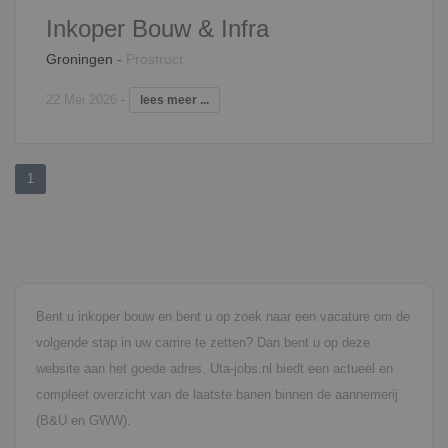
Inkoper Bouw & Infra
Groningen
-
Prostruct
22 Mei 2026
-
lees meer ...
1
Bent u inkoper bouw en bent u op zoek naar een vacature om de
volgende stap in uw carrire te zetten? Dan bent u op deze
website aan het goede adres. Uta-jobs.nl biedt een actueel en
compleet overzicht van de laatste banen binnen de aannemerij
(B&U en GWW).