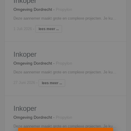
Inkoper
Omgeving Dordrecht
-
Propylon
Deze aannemer maakt grote en complexe projecten. Je kunt hierbij denken aan kantoorgebouwen maar ook industriele werken. Als inkoper heb je een belangrijke taak. Je zorgt ervoor dat alle benodigde middelen op tijd en binnen het budget beschikbaar zijn. Hiervoor onderhandel je met leveranciers en onderaannemers, beheer en bewaak je de contracten en werk je samen met je team om te kijken welke behoeften er liggen. Je bent verantwoordelijk voor de kwaliteit en betrouwbaarheid van de inkoop, helpt bij het opstellen van begrotingen en kostenramingen en kijkt naar nieuwe leveranciers en producten die bij de aannemer passen. Je zit hoofdzakelijk op kantoor maar je gaat ook regelmatig naar de projecten, leveranciers en bouwpartners.
1 Juli 2026
-
lees meer ...
Inkoper
Omgeving Dordrecht
-
Propylon
Deze aannemer maakt grote en complexe projecten. Je kunt hierbij denken aan kantoorgebouwen maar ook industriele werken. Als inkoper heb je een belangrijke taak. Je zorgt ervoor dat alle benodigde middelen op tijd en binnen het budget beschikbaar zijn. Hiervoor onderhandel je met leveranciers en onderaannemers, beheer en bewaak je de contracten en werk je samen met je team om te kijken welke behoeften er liggen. Je bent verantwoordelijk voor de kwaliteit en betrouwbaarheid van de inkoop, helpt bij het opstellen van begrotingen en kostenramingen en kijkt naar nieuwe leveranciers en producten die bij de aannemer passen. Je zit hoofdzakelijk op kantoor maar je gaat ook regelmatig naar de projecten, leveranciers en bouwpartners.
27 Juni 2026
-
lees meer ...
Inkoper
Omgeving Dordrecht
-
Propylon
Deze aannemer maakt grote en complexe projecten. Je kunt hierbij denken aan kantoorgebouwen maar ook industriele werken. Als inkoper heb je een belangrijke taak. Je zorgt ervoor dat alle benodigde middelen op tijd en binnen het budget beschikbaar zijn. Hiervoor onderhandel je met leveranciers en onderaannemers, beheer en bewaak je de contracten en werk je samen met je team om te kijken welke behoeften er liggen. Je bent verantwoordelijk voor de kwaliteit en betrouwbaarheid van de inkoop, helpt bij het opstellen van begrotingen en kostenramingen en kijkt naar nieuwe leveranciers en producten die bij de aannemer passen. Je zit hoofdzakelijk op kantoor maar je gaat ook regelmatig naar de projecten, leveranciers en bouwpartners.