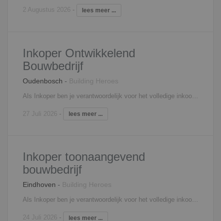
2 Augustus 2026
-
lees meer ...
Inkoper Ontwikkelend
Bouwbedrijf
Oudenbosch
-
Building Heroes
Als Inkoper ben je verantwoordelijk voor het volledige inkoopproces binnen onze woningbouwprojecten: Selecteren en contracteren van onderaannemers en leveranciers Opvragen, beoordelen en spiegelen van offertes Onderhandelen over prijs, planning en voorwaarden Intensief samenwerken met calculatie, werkvoorbereiding en projectleiding Bewaken van contractafspraken en risico’s Bouwen aan duurzame relaties met vaste partners Je denkt verder dan alleen de laagste prijs. Jij stuurt op kwaliteit, betrouwbaarheid en lange termijn samenwerking.
27 Juli 2026
-
lees meer ...
Inkoper toonaangevend
bouwbedrijf
Eindhoven
-
Building Heroes
Als Inkoper ben je verantwoordelijk voor het volledige inkoopproces binnen onze woningbouwprojecten: Selecteren en contracteren van onderaannemers en leveranciers Opvragen, beoordelen en spiegelen van offertes Onderhandelen over prijs, planning en voorwaarden Intensief samenwerken met calculatie, werkvoorbereiding en projectleiding Bewaken van contractafspraken en risico’s Bouwen aan duurzame relaties met vaste partners Je denkt verder dan alleen de laagste prijs. Jij stuurt op kwaliteit, betrouwbaarheid en lange termijn samenwerking.
24 Juli 2026
-
lees meer ...