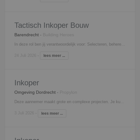
Tactisch Inkoper Bouw
Barendrecht
-
Building Heroes
In deze rol ben jij verantwoordelijk voor: Selecteren, beheren en aansturen van leveranciers en onderaannemers; Ondersteunen van calculatie en uitvoering met contracten en onderhandelingen; Signaleren van marktontwikkelingen en innovaties; Strategisch inkopen op basis van werkbegrotingen; Bewaken van de kwaliteit en prestaties van leveranciers.
24 Juli 2026
-
lees meer ...
Inkoper
Omgeving Dordrecht
-
Propylon
Deze aannemer maakt grote en complexe projecten. Je kunt hierbij denken aan kantoorgebouwen maar ook industriele werken. Als inkoper heb je een belangrijke taak. Je zorgt ervoor dat alle benodigde middelen op tijd en binnen het budget beschikbaar zijn. Hiervoor onderhandel je met leveranciers en onderaannemers, beheer en bewaak je de contracten en werk je samen met je team om te kijken welke behoeften er liggen. Je bent verantwoordelijk voor de kwaliteit en betrouwbaarheid van de inkoop, helpt bij het opstellen van begrotingen en kostenramingen en kijkt naar nieuwe leveranciers en producten die bij de aannemer passen. Je zit hoofdzakelijk op kantoor maar je gaat ook regelmatig naar de projecten, leveranciers en bouwpartners.
3 Juli 2026
-
lees meer ...