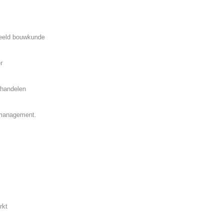
beeld bouwkunde
r
rhandelen
ctmanagement.
rkt