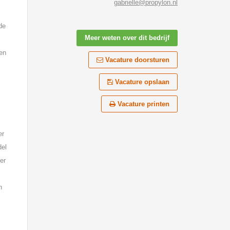
gabrielle@propylon.nl
de
Meer weten over dit bedrijf
en
Vacature doorsturen
Vacature opslaan
Vacature printen
er
del
er
n