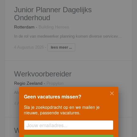
Junior Planner Dagelijks
Onderhoud
Rotterdam
-
Building Heroes
In de rol van medewerker planning komen diverse servicevragen (dagelijks onderhoud) bij jou terecht via telefoon en mail. Voor opdrachtgevers, bewoners, onderaannemers en servicemedewerkers ben je dan ook het eerste aanspreekpunt. Je bent betrokken bij het gehele proces van het aannemen, behandelen en plannen van de opdrachten en zorgt uiteindelijk voor tevreden opdrachtgevers en bewoners. De opdrachtgevers waarvoor ze werken zijn woningcorporaties. Doordat je goed luistert naar de vraag die huurders stellen weet je altijd met een passende oplossing te komen bij vragen en klachten. Voor jou is het gemakkelijk om contact met mensen te maken en vindt je het leuk om snel te schakelen. Nadat je de vraagstelling helder hebt, plan je een monteur of andere vakman in, waarbij je rekening houdt met de prioriteit en de uitvoering. De planning en aansturing is grotendeels geautomatiseerd, maar er is altijd behoefte aan maatwerk. Daarvoor ben jij de aangewezen persoon! Met jouw bouwkundig inzicht is dat voor jou geen enkel probleem. Vervolgens zorg je er voor dat alle betrokken partijen worden geïnformeerd en legt dit vast in het systeem. Je hebt geen moeite met multitasking en geen dag is hetzelfde, want je hebt meerdere klussen onder handen en het moet allemaal op tijd af. Het is een veelzijdige en uitdagende functie waarbij je op administratief en technisch vlak volop bezig bent. Naast het behandelen van vragen, heb je ook contact met huurders nadat de werkzaamheden zijn uitgevoerd. Je doet er alles aan om de klanttevredenheid hoog te houden. Kortom een erg dynamische rol binnen een platte organisatie met een hecht team, waar klanttevredenheid de hoofdfocus is.
4 Augustus 2026
-
lees meer ...
Werkvoorbereider
Regio Zeeland
-
Propylon
Als werkvoorbereider ben je verantwoordelijk voor de voorbereiding en de begeleiding van één of meerdere projecten. Je bent medeverantwoordelijk voor het behalen van de vooraf gestelde doelstellingen. Om deze doelstellingen te behalen stel je planningen en inkoopopdrachten op en zorg je voor de complete technische werkvoorbereiding. Je beoordeelt eveneens leveranciers en zorgt ervoor dat de gegevens voor de financiële bewaking en de afhandeling van projecten kloppen. Ook het signaleren en berekenen van meer- en minderwerk behoort tot jouw verantwoordelijkheden. Tot slot controleer, registreer en distribueer je documenten.
Geen vacatures missen?
4 Augustus 2026
-
lees meer ...
Sla je zoekopdracht op en we mailen je
nieuwe, passende vacatures.
Werkvoorbereider Utiliteitsbouw