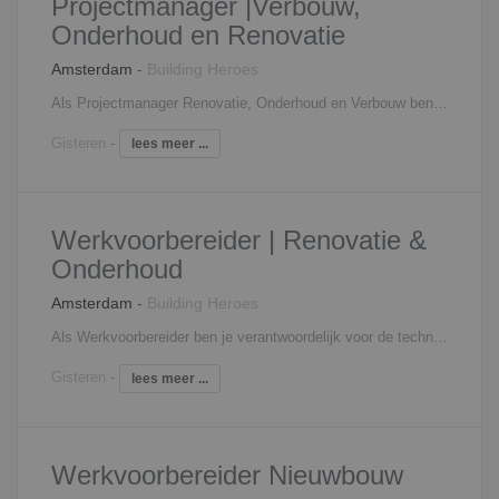
Projectmanager |Verbouw,
Onderhoud en Renovatie
Amsterdam
-
Building Heroes
Als Projectmanager Renovatie, Onderhoud en Verbouw ben jij eindverantwoordelijk voor één of meerdere projecten. Jij bewaakt planning, budget, kwaliteit en veiligheid en bent het vaste aanspreekpunt voor opdrachtgevers. Je combineert technisch inzicht met commercieel gevoel. Je signaleert kansen bij bestaande relaties en weet deze te vertalen naar concrete vervolgopdrachten. Daarnaast stuur je een team aan van werkvoorbereiders, uitvoerders en andere disciplines. Je motiveert, verbindt en zorgt ervoor dat iedereen optimaal functioneert. Bouwen in bestaande panden vraagt om extra aandacht voor het proces. Gebruikers moeten zo min mogelijk hinder ondervinden van de werkzaamheden. Jij zorgt voor een soepel verloop van het project en houdt continu oog voor de belangen van alle betrokken partijen. Je verantwoordelijkheden omvatten onder andere: Bewaken van planning, budget, kwaliteit en veiligheid; Aansturen en coachen van projectteams; Onderhouden en uitbouwen van klantrelaties; Signaleren en benutten van commerciële kansen; Sparren op inhoudelijk niveau en tegelijkertijd sturen op hoofdlijnen; Zorgen voor optimale samenwerking binnen en buiten het projectteam.
Gisteren
-
lees meer ...
Werkvoorbereider | Renovatie &
Onderhoud
Amsterdam
-
Building Heroes
Als Werkvoorbereider ben je verantwoordelijk voor de technische en organisatorische voorbereiding van bouwprojecten. Je vormt de schakel tussen klant, ontwerpteam en uitvoering en zorgt dat alle randvoorwaarden zijn ingevuld voordat de uitvoering start. Je werkzaamheden bestaan onder meer uit: Uitwerken, beoordelen en controleren van technische documenten en tekeningen Opstellen en bewaken van planningen en werkmethodieken Coördineren van materiaalbehoefte, inkoop en logistiek Afstemmen met projectleiding, uitvoerders, leveranciers en onderaannemers Bewaken van kosten, kwaliteit, planning en risico’s tijdens de voorbereidingsfase Verwerken en beheren van projectadministratie en -documentatie Ondersteunen van het uitvoeringsteam gedurende het project
Gisteren
-
lees meer ...
Werkvoorbereider Nieuwbouw