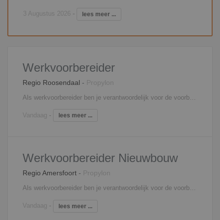
3 Augustus 2026
-
lees meer ...
Werkvoorbereider
Regio Roosendaal
-
Propylon
Als werkvoorbereider ben je verantwoordelijk voor de voorbereiding en de begeleiding van één of meerdere projecten. Je bent medeverantwoordelijk voor het behalen van de vooraf gestelde doelstellingen. Om deze doelstellingen te behalen stel je planningen en inkoopopdrachten op en zorg je voor de complete technische werkvoorbereiding. Je beoordeelt eveneens leveranciers en zorgt ervoor dat de gegevens voor de financiële bewaking en de afhandeling van projecten kloppen. Ook het signaleren en berekenen van meer- en minderwerk behoort tot jouw verantwoordelijkheden. Tot slot controleer, registreer en distribueer je documenten.
Vandaag
-
lees meer ...
Werkvoorbereider Nieuwbouw
Regio Amersfoort
-
Propylon
Als werkvoorbereider ben je verantwoordelijk voor de voorbereiding en de begeleiding van één of meerdere nieuwbouwprojecten. Je bent medeverantwoordelijk voor het behalen van de vooraf gestelde doelstellingen. Om deze doelstellingen te behalen stel je planningen en inkoopopdrachten op en zorg je voor de complete technische werkvoorbereiding. Je beoordeelt eveneens leveranciers en zorgt ervoor dat de gegevens voor de financiële bewaking en de afhandeling van projecten kloppen. Ook het signaleren en berekenen van meer- en minderwerk behoort tot jouw verantwoordelijkheden. Tot slot controleer, registreer en distribueer je documenten.
Vandaag
-
lees meer ...