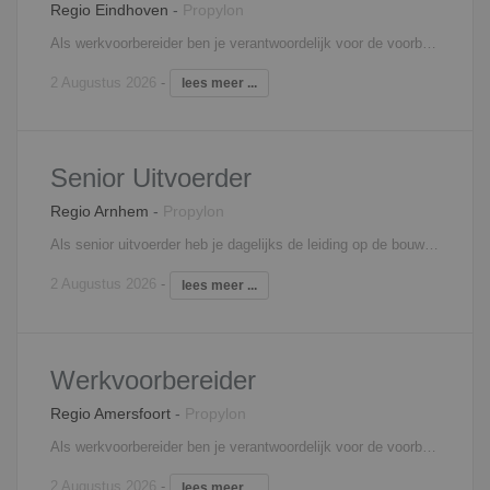
Regio Eindhoven
-
Propylon
Als werkvoorbereider ben je verantwoordelijk voor de voorbereiding en de begeleiding van één of meerdere nieuwbouwprojecten. Je bent medeverantwoordelijk voor het behalen van de vooraf gestelde doelstellingen. Om deze doelstellingen te behalen stel je planningen en inkoopopdrachten op en zorg je voor de complete technische werkvoorbereiding. Je beoordeelt eveneens leveranciers en zorgt ervoor dat de gegevens voor de financiële bewaking en de afhandeling van projecten kloppen. Ook het signaleren en berekenen van meer- en minderwerk behoort tot jouw verantwoordelijkheden. Tot slot controleer, registreer en distribueer je documenten.
2 Augustus 2026
-
lees meer ...
Senior Uitvoerder
Regio Arnhem
-
Propylon
Als senior uitvoerder heb je dagelijks de leiding op de bouwplaats en ben je eindverantwoordelijke voor de kwaliteit en voortgang hiervan. Je ziet toe op een ordelijke bouwplaats en je zorgt voor de aanwezigheid van voldoende materialen en materieel. Je bepaalt en bewaakt in overleg met de projectleider en werkvoorbereider de inzet van productiemiddelen en draagt zorg voor tijdige aanwezigheid hiervan. Ook instrueer en coach je bouwplaatsmedewerkers en eventueel deel-uitvoerders. Overkoepeld bewaak je de voortgang van het project binnen vastgestelde tijdsafspraken en ben je verantwoordelijk voor een optimaal kwaliteitsniveau van het bouwproject conform de contractuele afspraken met opdrachtgevers.
2 Augustus 2026
-
lees meer ...
Werkvoorbereider
Regio Amersfoort
-
Propylon
Als werkvoorbereider ben je verantwoordelijk voor de voorbereiding en de begeleiding van één of meerdere onderhoud- en renovatieprojecten. Je bent medeverantwoordelijk voor het behalen van de vooraf gestelde doelstellingen. Om deze doelstellingen te behalen stel je planningen en inkoopopdrachten op en zorg je voor de complete technische werkvoorbereiding. Je beoordeelt eveneens leveranciers en zorgt ervoor dat de gegevens voor de financiële bewaking en de afhandeling van projecten kloppen. Ook het signaleren en berekenen van meer- en minderwerk behoort tot jouw verantwoordelijkheden. Tot slot controleer, registreer en distribueer je documenten.
2 Augustus 2026
-
lees meer ...