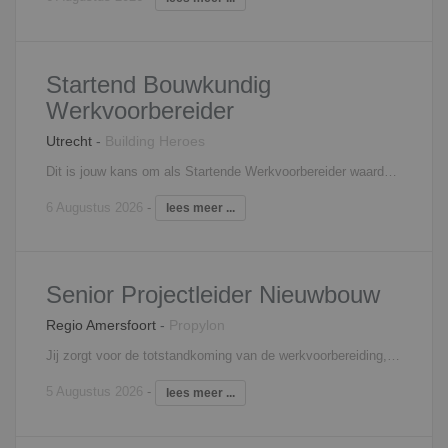
Startend Bouwkundig
Werkvoorbereider
Utrecht
-
Building Heroes
Dit is jouw kans om als Startende Werkvoorbereider waardevolle ervaring op te doen. Je komt te werken in een team van werkvoorbereiders waarbij de saamhorigheid hoog is. Als afdeling zijn jullie verantwoordelijk voor de gehele voorbereiding tot en met de uitvoering. Je werkt zowel aan woningbouw, utiliteitsbouw en renovatieprojecten. Afhankelijk van jouw ervaring en jouw competenties/ontwikkeling kan het per project verschillen welk aspect je oppakt. Met het oog op de toekomst; binnen deze organisatie zijn er genoeg doorgroeimogelijkheden. Het vak word je in het begin uiteraard bijgebracht door ervaren en gepassioneerde professionals!
6 Augustus 2026
-
lees meer ...
Senior Projectleider Nieuwbouw
Regio Amersfoort
-
Propylon
Jij zorgt voor de totstandkoming van de werkvoorbereiding, inkoop, organisatie en uitvoering van de aan jouw toegewezen nieuwbouwprojecten (veelal grootschalige projecten). Binnen je team geef je operationeel sturing en zorg je ervoor dat de werkzaamheden strak gepland en georganiseerd worden. Je werkt resultaatgericht en bent verantwoordelijk voor de voortgang van het project. Je weet accuraat te reageren op complexe vraagstukken en je durft zelfstandig beslissingen en initiatief te nemen. Met veel passie breng je samen met jou team de meest uitdagende projecten tot stand!
5 Augustus 2026
-
lees meer ...