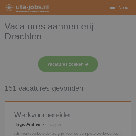
Menu
Vacatures aannemerij
Drachten
Vacatures zoeken
151 vacatures gevonden
Werkvoorbereider
Regio Arnhem
-
Propylon
Als werkvoorbereider zorg je voor de complete werkvoorbereiding van het aan jou toegewezen bouwproject. Je bereidt het project zo voor, dat het bouwproces soepel en gestructureerd verloopt. Jij bent degene die alle stukken gereed maakt voor de uitvoering en de inkoop voorbereidt. Je overziet het complexe geheel zonder daarbij de details uit het oog te verliezen. Naast de gebruikelijke werkvoorbereidingstaken, zoals het maken van planningen en schema's en het controleren van (werk)tekeningen, behoort eventueel ook tot je taken de kostenbewaking.