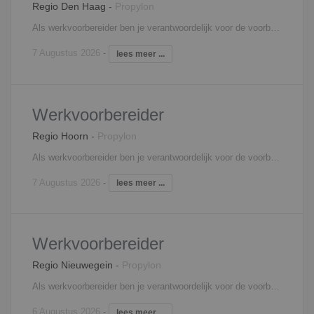
Regio Den Haag
-
Propylon
Als werkvoorbereider ben je verantwoordelijk voor de voorbereiding en de begeleiding van één of meerdere nieuwbouwprojecten. Je bent medeverantwoordelijk voor het behalen van de vooraf gestelde doelstellingen. Om deze doelstellingen te behalen stel je planningen en inkoopopdrachten op en zorg je voor de complete technische werkvoorbereiding. Je beoordeelt eveneens leveranciers en zorgt ervoor dat de gegevens voor de financiële bewaking en de afhandeling van projecten kloppen. Ook het signaleren en berekenen van meer- en minderwerk behoort tot jouw verantwoordelijkheden. Tot slot controleer, registreer en distribueer je documenten.
7 Augustus 2026
-
lees meer ...
Werkvoorbereider
Regio Hoorn
-
Propylon
Als werkvoorbereider ben je verantwoordelijk voor de voorbereiding en de begeleiding van één of meerdere projecten. Je bent medeverantwoordelijk voor het behalen van de vooraf gestelde doelstellingen. Om deze doelstellingen te behalen stel je planningen en inkoopopdrachten op en zorg je voor de complete technische werkvoorbereiding. Je beoordeelt eveneens leveranciers en zorgt ervoor dat de gegevens voor de financiële bewaking en de afhandeling van projecten kloppen. Ook het signaleren en berekenen van meer- en minderwerk behoort tot jouw verantwoordelijkheden. Tot slot controleer, registreer en distribueer je documenten.
7 Augustus 2026
-
lees meer ...
Werkvoorbereider
Regio Nieuwegein
-
Propylon
Als werkvoorbereider ben je verantwoordelijk voor de voorbereiding en de begeleiding van één of meerdere projecten. Je bent medeverantwoordelijk voor het behalen van de vooraf gestelde doelstellingen. Om deze doelstellingen te behalen stel je planningen en inkoopopdrachten op en zorg je voor de complete technische werkvoorbereiding. Je beoordeelt eveneens leveranciers en zorgt ervoor dat de gegevens voor de financiële bewaking en de afhandeling van projecten kloppen. Ook het signaleren en berekenen van meer- en minderwerk behoort tot jouw verantwoordelijkheden. Tot slot controleer, registreer en distribueer je documenten.
6 Augustus 2026
-
lees meer ...