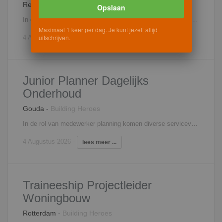
Regio Tilburg
-
Propylon
Opslaan
In de functie van werkvoorbereider ben je verantwoordelijk voor de voorbereiding van de aan jou toegewezen utiliteitsbouwprojecten. Je coördineert en controleert daarbij tekeningen van de architect, constructeur, leveranciers en onderaannemers. Daarnaast neem je deel aan bouwvergaderingen en werkbesprekingen. In je dagelijks werk, heb je nauw contact met de inkoop en uitvoering, om zo de gestelde doelen te halen. Tevens draag je zorg voor de complete voorbereiding van het utiliteitsbouwproject en bewaak je de kosten.
Maximaal 1 keer per dag. Je kunt jezelf altijd
uitschrijven.
4 Augustus 2026
-
lees meer ...
Junior Planner Dagelijks
Onderhoud
Gouda
-
Building Heroes
In de rol van medewerker planning komen diverse servicevragen (dagelijks onderhoud) bij jou terecht via telefoon en mail. Voor opdrachtgevers, bewoners, onderaannemers en servicemedewerkers ben je dan ook het eerste aanspreekpunt. Je bent betrokken bij het gehele proces van het aannemen, behandelen en plannen van de opdrachten en zorgt uiteindelijk voor tevreden opdrachtgevers en bewoners. De opdrachtgevers waarvoor ze werken zijn woningcorporaties. Doordat je goed luistert naar de vraag die huurders stellen weet je altijd met een passende oplossing te komen bij vragen en klachten. Voor jou is het gemakkelijk om contact met mensen te maken en vindt je het leuk om snel te schakelen. Nadat je de vraagstelling helder hebt, plan je een monteur of andere vakman in, waarbij je rekening houdt met de prioriteit en de uitvoering. De planning en aansturing is grotendeels geautomatiseerd, maar er is altijd behoefte aan maatwerk. Daarvoor ben jij de aangewezen persoon! Met jouw bouwkundig inzicht is dat voor jou geen enkel probleem. Vervolgens zorg je er voor dat alle betrokken partijen worden geïnformeerd en legt dit vast in het systeem. Je hebt geen moeite met multitasking en geen dag is hetzelfde, want je hebt meerdere klussen onder handen en het moet allemaal op tijd af. Het is een veelzijdige en uitdagende functie waarbij je op administratief en technisch vlak volop bezig bent. Naast het behandelen van vragen, heb je ook contact met huurders nadat de werkzaamheden zijn uitgevoerd. Je doet er alles aan om de klanttevredenheid hoog te houden. Kortom een erg dynamische rol binnen een platte organisatie met een hecht team, waar klanttevredenheid de hoofdfocus is.
4 Augustus 2026
-
lees meer ...
Traineeship Projectleider
Woningbouw
Rotterdam
-
Building Heroes