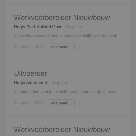
Werkvoorbereider Nieuwbouw
Regio Zuid-Holland Oost
-
Propylon
Als werkvoorbereider ben je verantwoordelijk voor de voorbereiding en de begeleiding van één of meerdere nieuwbouwprojecten. Je bent medeverantwoordelijk voor het behalen van de vooraf gestelde doelstellingen. Om deze doelstellingen te behalen stel je planningen en inkoopopdrachten op en zorg je voor de complete technische werkvoorbereiding. Je beoordeelt eveneens leveranciers en zorgt ervoor dat de gegevens voor de financiële bewaking en de afhandeling van projecten kloppen. Ook het signaleren en berekenen van meer- en minderwerk behoort tot jouw verantwoordelijkheden. Tot slot controleer, registreer en distribueer je documenten.
3 Augustus 2026
-
lees meer ...
Uitvoerder
Regio Amersfoort
-
Propylon
Als uitvoerder houd je toezicht op en controleer je de uitvoering op de bouwplaats. Je bent verantwoordelijk voor bewaking van kwaliteit, veiligheid, kosten en voortgang en voor de organisatie van de bouwactiviteiten. Ook signaleer je meer- en minderwerk. Je bent medeverantwoordelijk voor uitvoeringsvoorbereiding en verantwoordelijk voor uitvoering, nazorg en personeelsinzet. Je roept het materiaal en materieel af en koopt in overleg met de projectleider eventueel zelf in. Je verzorgt zelf de detail planningen en houdt je ook bezig met de kostenbewaking.
3 Augustus 2026
-
lees meer ...
Werkvoorbereider Nieuwbouw