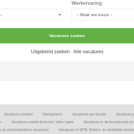
Werkervaring
Vacatures zoeken
Uitgebreid zoeken
Alle vacatures
-
Vacatures zoeken
Werkgevers
Vacatures per functie
Vacatures 
r
Vacatures civiele techniek / infra / gww
Vacatures in de bouwkunde en 
e en administratieve vacatures
Vacatures in WTB, Elektro- en Installatie techn