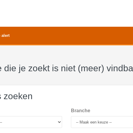
 alert
 die je zoekt is niet (meer) vindb
s zoeken
Branche