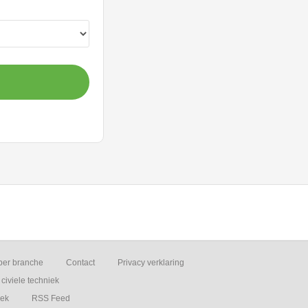
per branche
Contact
Privacy verklaring
civiele techniek
iek
RSS Feed