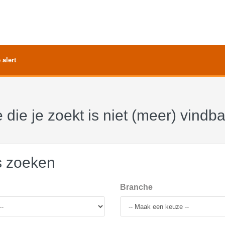
 alert
 die je zoekt is niet (meer) vindb
s zoeken
Branche