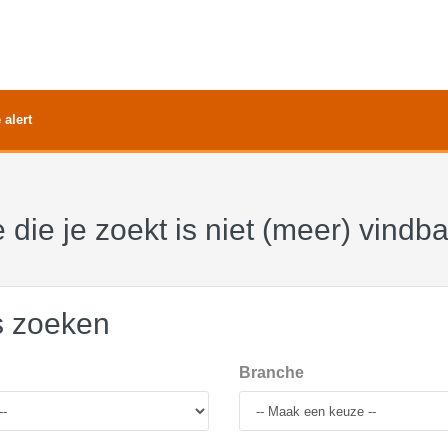
 alert
 die je zoekt is niet (meer) vindb
s zoeken
Branche