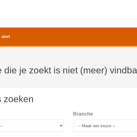
 alert
 die je zoekt is niet (meer) vindb
s zoeken
Branche