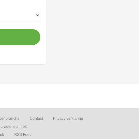
per branche
Contact
Privacy verklaring
civiele techniek
iek
RSS Feed