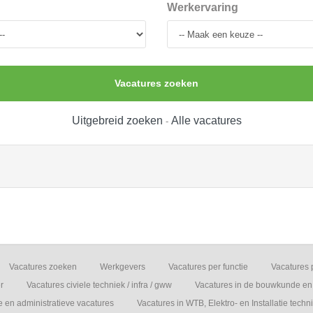
Werkervaring
Vacatures zoeken
Uitgebreid zoeken
Alle vacatures
-
Vacatures zoeken
Werkgevers
Vacatures per functie
Vacatures 
r
Vacatures civiele techniek / infra / gww
Vacatures in de bouwkunde en 
e en administratieve vacatures
Vacatures in WTB, Elektro- en Installatie techn