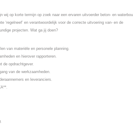
wij op korte termijn op zoek naar een ervaren uitvoerder beton- en waterbo
e ‘regelneef’ en verantwoordelijk voor de correcte uitvoering van- en de
undige projecten. Wat ga jij doen?
llen van materiële en personele planning.
amheden en hierover rapporteren.
t de opdrachtgever.
rtgang van de werkzaamheden.
deraannemers en leveranciers.
CA**.
g.