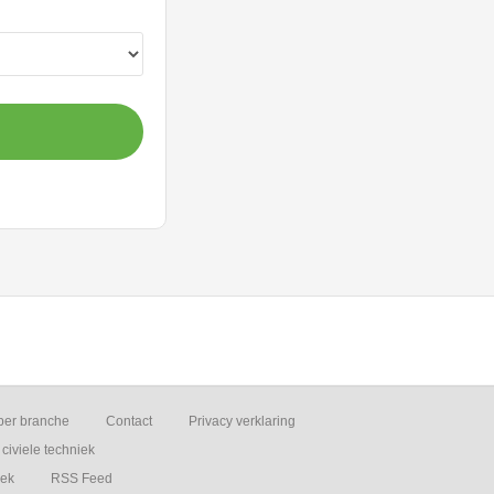
per branche
Contact
Privacy verklaring
civiele techniek
iek
RSS Feed