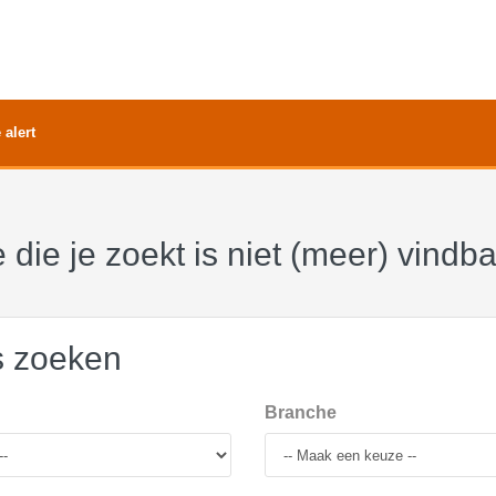
 alert
 die je zoekt is niet (meer) vindb
s zoeken
Branche