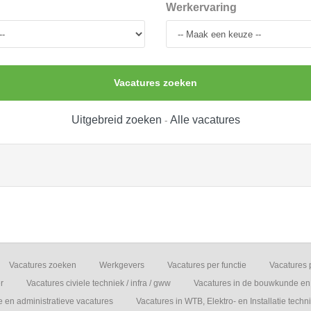
Werkervaring
Vacatures zoeken
Uitgebreid zoeken
Alle vacatures
-
Vacatures zoeken
Werkgevers
Vacatures per functie
Vacatures 
r
Vacatures civiele techniek / infra / gww
Vacatures in de bouwkunde en 
e en administratieve vacatures
Vacatures in WTB, Elektro- en Installatie techn