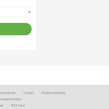
per branche
Contact
Privacy verklaring
civiele techniek
iek
RSS Feed