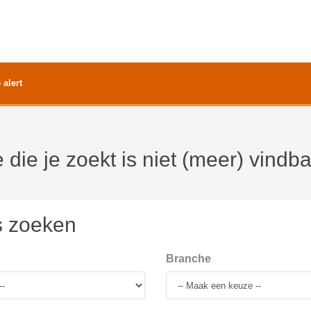
 alert
 die je zoekt is niet (meer) vindb
s zoeken
Branche