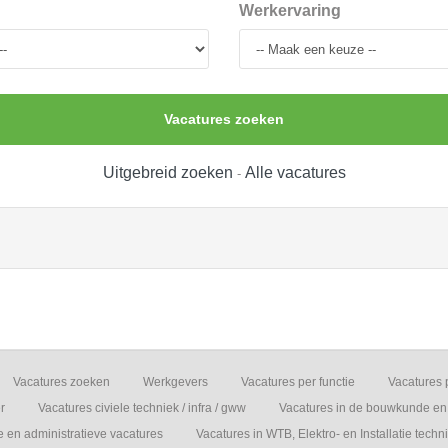
Werkervaring
Vacatures zoeken
Uitgebreid zoeken
Alle vacatures
-
Vacatures zoeken
Werkgevers
Vacatures per functie
Vacatures 
r
Vacatures civiele techniek / infra / gww
Vacatures in de bouwkunde en 
e en administratieve vacatures
Vacatures in WTB, Elektro- en Installatie techn