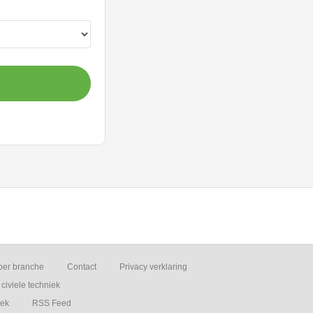
per branche
Contact
Privacy verklaring
civiele techniek
iek
RSS Feed