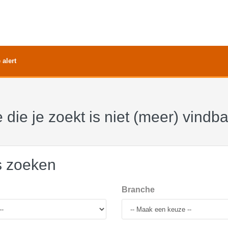
 alert
 die je zoekt is niet (meer) vindb
s zoeken
Branche