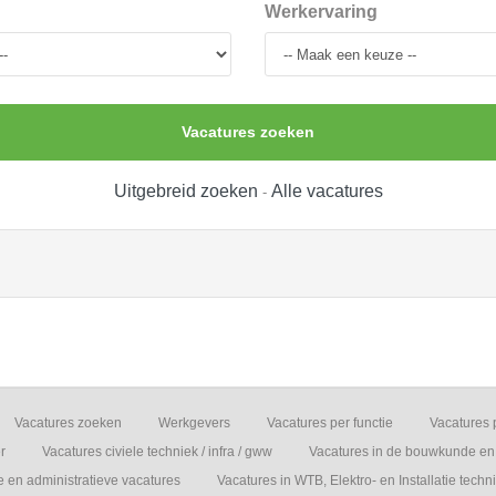
Werkervaring
Vacatures zoeken
Uitgebreid zoeken
Alle vacatures
-
Vacatures zoeken
Werkgevers
Vacatures per functie
Vacatures 
r
Vacatures civiele techniek / infra / gww
Vacatures in de bouwkunde en 
e en administratieve vacatures
Vacatures in WTB, Elektro- en Installatie techn