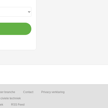
per branche
Contact
Privacy verklaring
civiele techniek
iek
RSS Feed