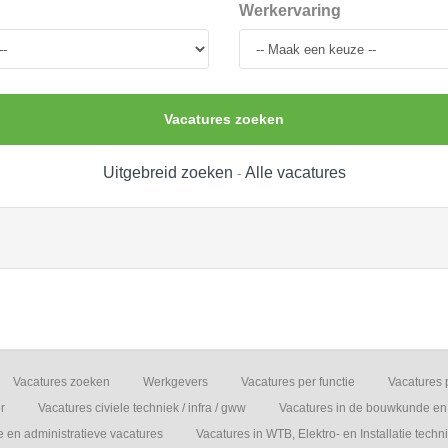
Werkervaring
Vacatures zoeken
Uitgebreid zoeken
Alle vacatures
-
Vacatures zoeken
Werkgevers
Vacatures per functie
Vacatures 
r
Vacatures civiele techniek / infra / gww
Vacatures in de bouwkunde en 
e en administratieve vacatures
Vacatures in WTB, Elektro- en Installatie techn