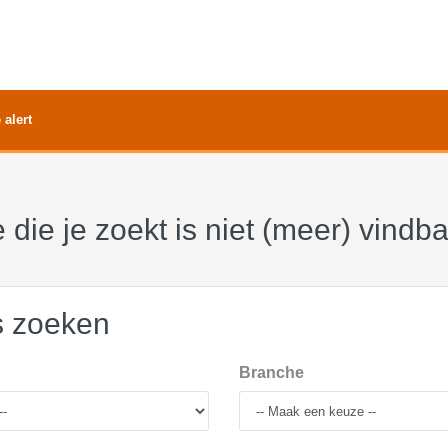
 alert
 die je zoekt is niet (meer) vindb
s zoeken
Branche