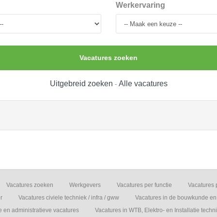
Werkervaring
Vacatures zoeken
Uitgebreid zoeken
Alle vacatures
-
Vacatures zoeken
Werkgevers
Vacatures per functie
Vacatures 
r
Vacatures civiele techniek / infra / gww
Vacatures in de bouwkunde en 
e en administratieve vacatures
Vacatures in WTB, Elektro- en Installatie techn