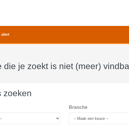
 alert
 die je zoekt is niet (meer) vindb
s zoeken
Branche