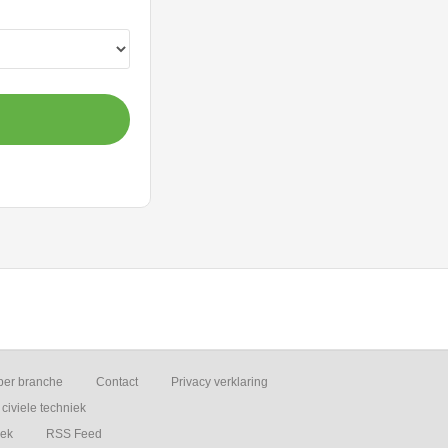
per branche
Contact
Privacy verklaring
civiele techniek
iek
RSS Feed