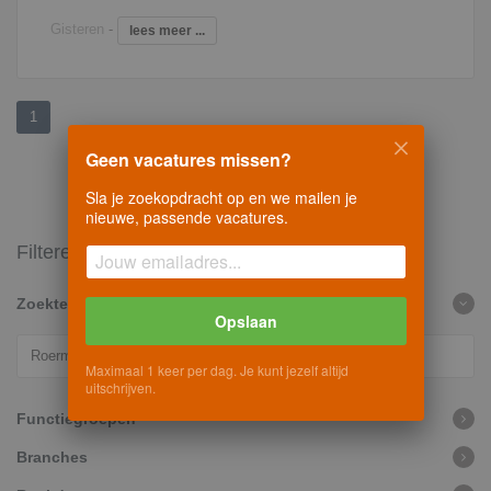
Gisteren
-
lees meer ...
1
Geen vacatures missen?
Sla je zoekopdracht op en we mailen je
nieuwe, passende vacatures.
Filteren
Zoekterm
Opslaan
Maximaal 1 keer per dag. Je kunt jezelf altijd
uitschrijven.
Functiegroepen
Branches