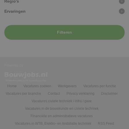
Regio's
Ervaringen
Filteren
Powered by:
Home
Vacatures zoeken
Werkgevers
Vacatures per functie
Vacatures per branche
Contact
Privacy verklaring
Disclaimer
Vacatures civiele techniek / infra / gww
Vacatures in de bouwkunde en civiele techniek
Financiële en administratieve vacatures
Vacatures in WTB, Elektro- en Installatie techniek
RSS Feed