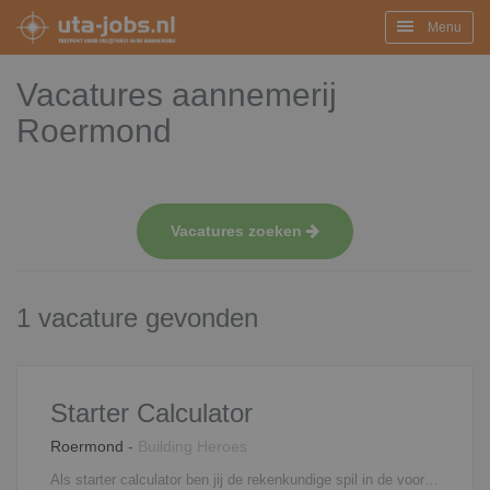
Menu
Vacatures aannemerij
Roermond
Vacatures zoeken
1 vacature gevonden
Starter Calculator
Roermond
-
Building Heroes
Als starter calculator ben jij de rekenkundige spil in de voorbereiding van uitdagende bouwprojecten. Jij zorgt ervoor dat ideeën niet alleen mooi bedacht zijn maar ook financieel kloppen en uitvoerbaar zijn in de praktijk. Je ondersteunt bij het maken van kostencalculaties en het opstellen van werkbegrotingen en duikt in tekeningen en projectdocumentatie om alles tot in detail te begrijpen. Jij ziet wat anderen missen en vertaalt complexe bouwinformatie naar heldere cijfers. Daarnaast vraag je offertes op bij leveranciers en onderaannemers en vergelijk je deze scherp op prijs kwaliteit en haalbaarheid. Je brengt kansen en risico’s in kaart zodat projecten slimmer en efficiënter kunnen worden uitgevoerd. Stap voor stap groei je door tot een volwaardig calculator die zelfstandig begrotingen en kostprijsberekeningen kan maken en steeds meer verantwoordelijkheid pakt binnen uitdagende en toonaangevende bouwprojecten.