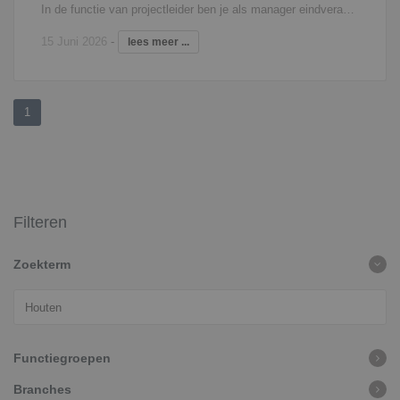
In de functie van projectleider ben je als manager eindverantwoordelijke voor het realiseren van woningbouwprojecten binnen de daarvoor gestelde kwaliteit, planning en het budget. In het werkvoorbereidings-stadium geef je leiding aan de werkvoorbereider(s) in je team. Tijdens de uitvoering geef je leiding aan de uitvoerder(s), waarbij je het project op hoofdlijnen praktijkgericht controleert en begeleidt. Je woont bouwvergaderingen bij en onderhoudt de contacten met onderaannemers, leveranciers en derden. Verder bewaak je de planningen en stel je tussentijdse prognoses op in het kader van het te verwachten eindresultaat. Je rapporteert rechtstreeks aan de directie van de onderneming.
15 Juni 2026
-
lees meer ...
1
Filteren
Zoekterm
Functiegroepen
Branches