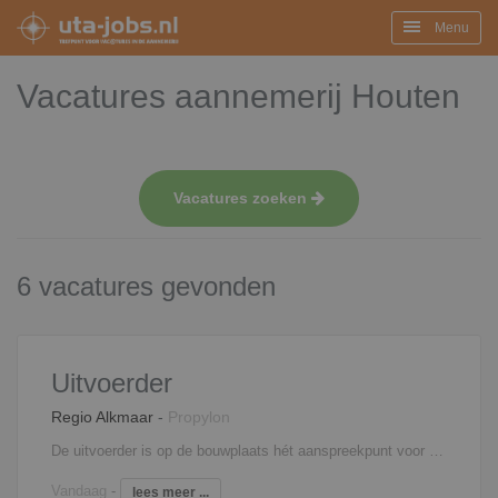
Menu
Vacatures aannemerij Houten
Vacatures zoeken
6 vacatures gevonden
Uitvoerder
Regio Alkmaar
-
Propylon
De uitvoerder is op de bouwplaats hét aanspreekpunt voor alle betrokken partijen op de bouw. Zo stuur je onderaannemers aan, heb je regelmatig overleg met de projectleider, verdeel je de werkzaamheden over de ploegen en geef je leiding aan junior uitvoerders. Verder ben je verantwoordelijk voor het afroepen van materieel en materialen, de algehele voortgang en planningen, het signaleren van meer- en minderwerk en de volledige personeelsinzet.
Vandaag
-
lees meer ...