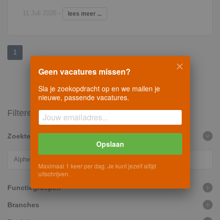
11 Juli 2026
-
lees meer ...
1
Geen vacatures missen?
Sla je zoekopdracht op en we mailen je
nieuwe, passende vacatures.
Filteren
Zoekterm
Opslaan
Maximaal 1 keer per dag. Je kunt jezelf altijd
uitschrijven.
Functiegroepen
Branches