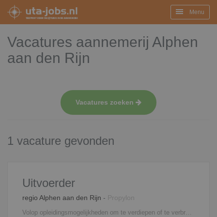
Menu
Vacatures aannemerij Alphen
aan den Rijn
Vacatures zoeken
1 vacature gevonden
Uitvoerder
regio Alphen aan den Rijn
-
Propylon
Volop opleidingsmogelijkheden om te verdiepen of te verbreden. De mogelijkheid om op kantoor, het project en thuis te werken. VR Friday waarin op informele wijze kennis wordt gedeeld. Personeelsfeesten en een actieve personeelsvereniging.