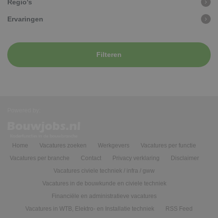
Regio's
Ervaringen
Filteren
Powered by:
Home
Vacatures zoeken
Werkgevers
Vacatures per functie
Vacatures per branche
Contact
Privacy verklaring
Disclaimer
Vacatures civiele techniek / infra / gww
Vacatures in de bouwkunde en civiele techniek
Financiële en administratieve vacatures
Vacatures in WTB, Elektro- en Installatie techniek
RSS Feed