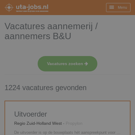
Menu
Vacatures aannemerij /
aannemers B&U
Vacatures zoeken
1224 vacatures gevonden
Uitvoerder
Regio Zuid-Holland West
-
Propylon
De uitvoerder is op de bouwplaats hét aanspreekpunt voor alle betrokken partijen op de bouw. Zo stuur je onderaannemers aan, heb je regelmatig overleg met de projectleider, verdeel je de werkzaamheden over de ploegen en geef je leiding aan junior uitvoerders. Verder ben je verantwoordelijk voor het afroepen van materieel en materialen, de algehele voortgang en planningen, het signaleren van meer- en minderwerk en de volledige personeelsinzet.