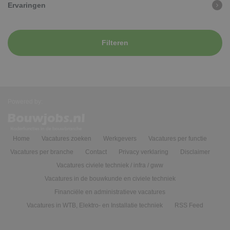
Ervaringen
Filteren
Powered by:
Home
Vacatures zoeken
Werkgevers
Vacatures per functie
Vacatures per branche
Contact
Privacy verklaring
Disclaimer
Vacatures civiele techniek / infra / gww
Vacatures in de bouwkunde en civiele techniek
Financiële en administratieve vacatures
Vacatures in WTB, Elektro- en Installatie techniek
RSS Feed