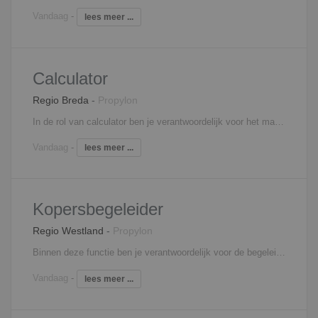
Vandaag
-
lees meer ...
Calculator
Regio Breda
-
Propylon
In de rol van calculator ben je verantwoordelijk voor het maken van optimale kostprijsramingen en -berekeningen. Je maakt zelfstandig keuzes ten aanzien van onder andere aannames, werkmethodes en -normen, offertes en voorstellen. Tevens geef je alternatieven die je nader toelicht. Jij bent als aanspreekpunt verbonden aan inschrijfbegrotingen tot eindcalculaties. Tot slot krijg je binnen je functie voldoende mogelijkheden om je kennis en vaardigheden uit te breiden en up-to-date te houden door middel van cursussen en opleidingen.
Vandaag
-
lees meer ...
Kopersbegeleider
Regio Westland
-
Propylon
Binnen deze functie ben je verantwoordelijk voor de begeleiding van kopers van woningen. Je houdt zich bezig met het in kaart brengen en administratief verwerken van meer- en minderwerk. Tevens ben je verantwoordelijk voor het aanpassen van brochuretekeningen en van meer- en minderwerk. Binnen de functie heb je verschillende interne en externe contacten naast de koperscontacten. Hierbij valt te denken aan onderaannemers, leveranciers, projectleiding, technische werkvoorbereiding en uitvoering.
Vandaag
-
lees meer ...