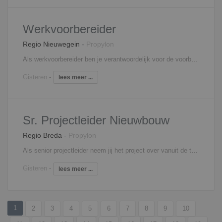
Werkvoorbereider
Regio Nieuwegein
-
Propylon
Als werkvoorbereider ben je verantwoordelijk voor de voorbereiding en de begeleiding van één of meerdere projecten. Je bent medeverantwoordelijk voor het behalen van de vooraf gestelde doelstellingen. Om deze doelstellingen te behalen stel je planningen en inkoopopdrachten op en zorg je voor de complete technische werkvoorbereiding. Je beoordeelt eveneens leveranciers en zorgt ervoor dat de gegevens voor de financiële bewaking en de afhandeling van projecten kloppen. Ook het signaleren en berekenen van meer- en minderwerk behoort tot jouw verantwoordelijkheden. Tot slot controleer, registreer en distribueer je documenten.
Gisteren
-
lees meer ...
Sr. Projectleider Nieuwbouw
Regio Breda
-
Propylon
Als senior projectleider neem jij het project over vanuit de tender- of bouwteamfase en begeleidt het verder tot en met realisatie. Je bent zowel technisch- als financieel eindverantwoordelijk van de aan jouw toegewezen nieuwbouwprojecten (veelal grootschalige projecten). Hieronder valt de contacten met de opdrachtgever en alle overige betrokken partijen, het aansturen van het projectteam, de inkoop, kwaliteitsbewaking, voortgangsbewaking en financiële bewaking. De projecten zijn zowel in de woningbouw, als utiliteitsbouw.
Gisteren
-
lees meer ...
1
2
3
4
5
6
7
8
9
10