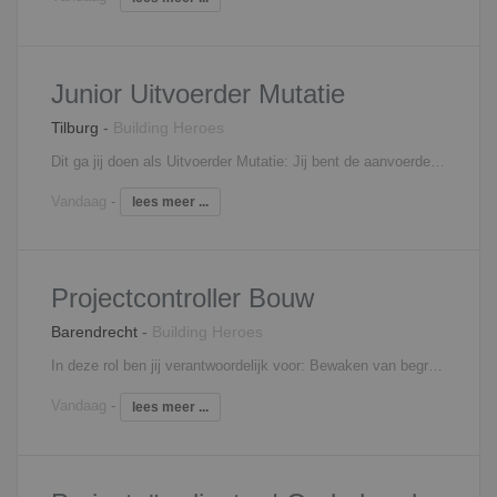
Junior Uitvoerder Mutatie
Tilburg
-
Building Heroes
Dit ga jij doen als Uitvoerder Mutatie: Jij bent de aanvoerder op de bouwplaats. Je pakt eigenaarschap en zorgt dat alles klopt van start tot oplevering. Jij houdt regie over het volledige project, bewaakt planning en budget en stuurt vakmensen, onderaannemers en leveranciers met duidelijke communicatie en daadkracht aan.Veiligheid en kwaliteit staan bij jou altijd voorop. Gaat iets anders dan gepland? Dan schakel jij snel en kom je met een slimme, praktische oplossing.Omdat je vaak werkt in bewoonde staat, heb je oog voor bewoners en hun leefomgeving. Jij zorgt dat het werk soepel verloopt, met minimale overlast en maximale duidelijkheid.Dat doe je samen met het projectteam en de opdrachtgever. Met elkaar ga je voor een strak georganiseerd proces en een eindresultaat waar iedereen trots op is.
Vandaag
-
lees meer ...
Projectcontroller Bouw
Barendrecht
-
Building Heroes
In deze rol ben jij verantwoordelijk voor: Bewaken van begrotingen en financiële risico’s van projecten; Verwerken en controleren van meer- en minderwerk; Controleren van (termijn) facturatie en inkoop-/verkoopboekingen; Opstellen van overzichtelijke rapportages en analyses voor projectteams; Bijdragen aan het verder professionaliseren van processen binnen de afdeling.
Vandaag
-
lees meer ...