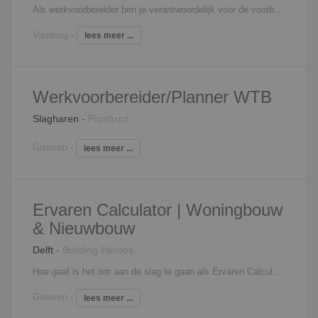
Als werkvoorbereider ben je verantwoordelijk voor de voorbereiding en de begeleiding van één of meerdere projecten. Je bent medeverantwoordelijk voor het behalen van de vooraf gestelde doelstellingen. Om deze doelstellingen te behalen stel je planningen en inkoopopdrachten op en zorg je voor de complete technische werkvoorbereiding. Je beoordeelt eveneens leveranciers en zorgt ervoor dat de gegevens voor de financiële bewaking en de afhandeling van projecten kloppen. Ook het signaleren en berekenen van meer- en minderwerk behoort tot jouw verantwoordelijkheden. Tot slot controleer, registreer en distribueer je documenten.
Vandaag
-
lees meer ...
Werkvoorbereider/Planner WTB
Slagharen
-
Prostruct
Gisteren
-
lees meer ...
Ervaren Calculator | Woningbouw
& Nieuwbouw
Delft
-
Building Heroes
Hoe gaaf is het om aan de slag te gaan als Ervaren Calculator Woningbouw bij deze innovatieve organisatie en je steentje bij te dragen bij zowel grote als kleine woningbouwprojecten. Ben je momenteel Calculator en wil je doorgroeien naar Senior Calculator of kostendeskundige dan ben je hier aan het goede adres. Je bent als ervaren Calculator Woningbouw verantwoordelijk voor de onderstaande taken: Je maakt een betrouwbare bouwkostenraming in de architectonisch ontwerpfase (VO&DO) en bouwkostenbegroting in de technisch ontwerpfase (besteksfase), zodat een economisch gunstige inschrijving en projectuitvoering mogelijk is; Je maakt kostprijsbegrotingen van bouwprojecten waarin specificaties, uitgangspunten en risico’s duidelijk zijn aangegeven; Jij zorgt dat het project goed wordt overgedragen naar de volgende fase; Je optimaliseert je projectkennis door tijdens de uitvoering contacten te onderhouden met het uitvoeringsteams, inkoop en bouwkunde.
Gisteren
-
lees meer ...