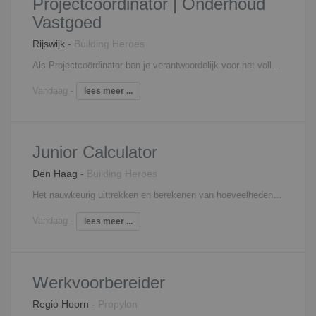
Projectcöordinator | Onderhoud
Vastgoed
Rijswijk
-
Building Heroes
Als Projectcoördinator ben je verantwoordelijk voor het volledige onderhoudsproces van één gebouw. Je runt jouw project zelfstandig en fungeert als eerste aanspreekpunt voor opdrachtgever, collega’s en partners. Je combineert overzicht met oog voor detail en weet precies wat nodig is om gebouwen duurzaam in topconditie te houden. Je werkzaamheden bestaan onder andere uit: Coördineren en begeleiden van planmatig onderhoudsprojecten; Opstellen en beoordelen van begrotingen en offertes; Inkoop en planning van werkzaamheden en materialen; Aansturen van een uitvoerder, handymen en externe contractpartners; Bewaken van kwaliteit, voortgang, veiligheid en budget; Verwerken en beheren van onderhoudsgegevens in systemen; Meedenken over efficiëntere en duurzamere oplossingen.
Vandaag
-
lees meer ...
Junior Calculator
Den Haag
-
Building Heroes
Het nauwkeurig uittrekken en berekenen van hoeveelheden vanaf bestekken en bouwtekeningen. Het aanvragen, controleren en spiegelen van offertes bij onderaannemers en leveranciers. Het opstellen van gedetailleerde kostprijsberekeningen en begrotingen voor nieuwbouw, verbouw en transformaties. Het signaleren van commerciële en technische kansen of risico's binnen de calculatiefase. Het overdragen van de volledige calculatiedata aan het projectteam zodra een project start.
Vandaag
-
lees meer ...
Werkvoorbereider
Regio Hoorn
-
Propylon