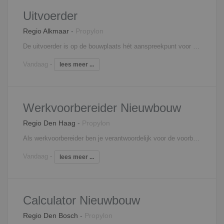
Uitvoerder
Regio Alkmaar
-
Propylon
De uitvoerder is op de bouwplaats hét aanspreekpunt voor alle betrokken partijen op de bouw. Zo stuur je onderaannemers aan, heb je regelmatig overleg met de projectleider, verdeel je de werkzaamheden over de ploegen en geef je leiding aan junior uitvoerders. Verder ben je verantwoordelijk voor het afroepen van materieel en materialen, de algehele voortgang en planningen, het signaleren van meer- en minderwerk en de volledige personeelsinzet.
Vandaag
-
lees meer ...
Werkvoorbereider Nieuwbouw
Regio Den Haag
-
Propylon
Als werkvoorbereider ben je verantwoordelijk voor de voorbereiding en de begeleiding van één of meerdere nieuwbouwprojecten. Je bent medeverantwoordelijk voor het behalen van de vooraf gestelde doelstellingen. Om deze doelstellingen te behalen stel je planningen en inkoopopdrachten op en zorg je voor de complete technische werkvoorbereiding. Je beoordeelt eveneens leveranciers en zorgt ervoor dat de gegevens voor de financiële bewaking en de afhandeling van projecten kloppen. Ook het signaleren en berekenen van meer- en minderwerk behoort tot jouw verantwoordelijkheden. Tot slot controleer, registreer en distribueer je documenten.
Vandaag
-
lees meer ...
Calculator Nieuwbouw
Regio Den Bosch
-
Propylon