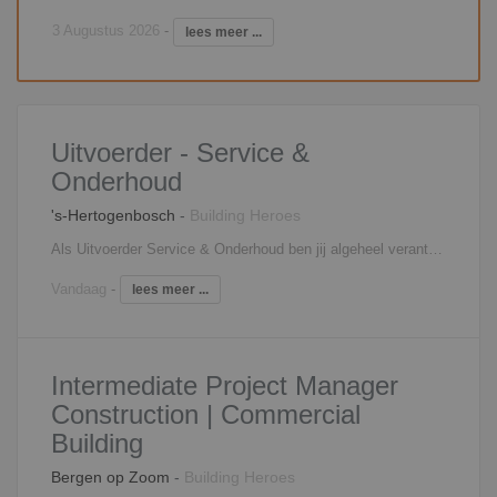
3 Augustus 2026
-
lees meer ...
Uitvoerder - Service &
Onderhoud
's-Hertogenbosch
-
Building Heroes
Als Uitvoerder Service & Onderhoud ben jij algeheel verantwoordelijk voor het opnemen, uitwerken, begeleiden en bewaken van verschillende soorten onderhoudsprojecten. Jij draagt zorg voor het gehele traject; van werkvoorbereiding tot realisatie. Daarnaast zorg je er als Uitvoerder Onderhoud voor dat het gehele bouwproces op rolletjes loopt en controleer je de inkopen, bestellingen en afspraken met onderaannemers. Vanuit jouw functie ben je verantwoordelijk voor het aansturen van het uitvoerend personeel en de betrokken onderaannemers. Je bent communicatief vaardig en weet zelf op een juiste manier te communiceren met opdrachtgevers en klanten. In een notendop zullen jouw taken en verantwoordelijkheden bestaan uit: Aansturen van uitvoerend personeel en onderaannemers; Zorgdragen voor tijdige inkoop en bewaking van de kosten; Het opnemen van projecten en opstellen van (eenvoudige) calculaties; Het juist registreren van meer- en minderwerk en uren bewaking; De controle houden op kwaliteit van de werkzaamheden en veiligheid van de werkplek(ken). Je werkt hoofdzakelijk op de bouwplaats, vanuit de keet of op het bouwterrein. Je team bestaat uit een tweetal assistent uitvoerders, werkvoorbereider en een projectleider. Afhankelijk van de grote van het project is er ook een hoofduitvoerder aanwezig.
Vandaag
-
lees meer ...
Intermediate Project Manager
Construction | Commercial
Building
Bergen op Zoom
-
Building Heroes