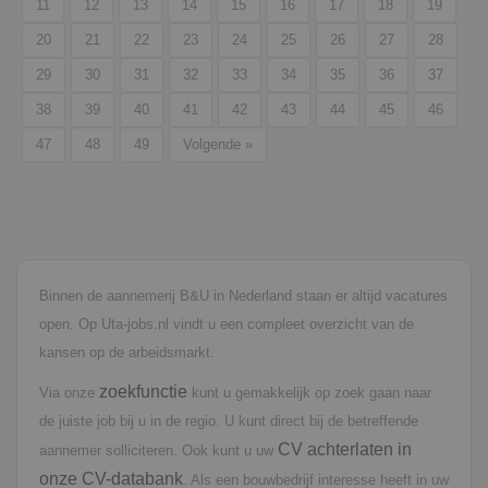
11
12
13
14
15
16
17
18
19
20
21
22
23
24
25
26
27
28
29
30
31
32
33
34
35
36
37
38
39
40
41
42
43
44
45
46
47
48
49
Volgende »
Binnen de aannemerij B&U in Nederland staan er altijd vacatures
open. Op Uta-jobs.nl vindt u een compleet overzicht van de
kansen op de arbeidsmarkt.
zoekfunctie
Via onze
kunt u gemakkelijk op zoek gaan naar
de juiste job bij u in de regio. U kunt direct bij de betreffende
CV achterlaten in
aannemer solliciteren. Ook kunt u uw
onze CV-databank
. Als een bouwbedrijf interesse heeft in uw