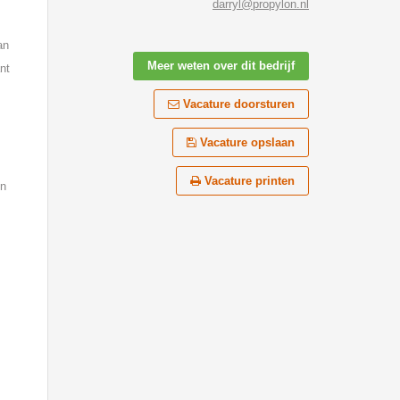
darryl@propylon.nl
an
Meer weten over dit bedrijf
nt
Vacature doorsturen
Vacature opslaan
Vacature printen
in