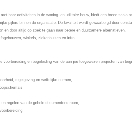
et haar activiteiten in de woning- en utilitaire bouw, biedt een breed scala a
grijke pijlers binnen de organisatie. De kwaliteit wordt gewaarborgd door consta
kon en door altijd op zoek te gaan naar betere en duurzamere alternatieven.
jfsgebouwen, winkels, ziekenhuizen en infra.
 de voorbereiding en begeleiding van de aan jou toegewezen projecten van beg
aarheid, regelgeving en wettelijke normen;
nkoopschema’s;
 en regelen van de gehele documentenstroom;
voorbereiding.