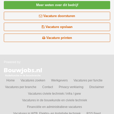
Meer weten over dit bedrijf
Vacature doorsturen
Vacature opslaan
Vacature printen
Powered by:
Home
Vacatures zoeken
Werkgevers
Vacatures per functie
Vacatures per branche
Contact
Privacy verklaring
Disclaimer
Vacatures civiele techniek / infra / gww
Vacatures in de bouwkunde en civiele techniek
Financiële en administratieve vacatures
Vacatures in WTB, Elektro- en Installatie techniek
RSS Feed