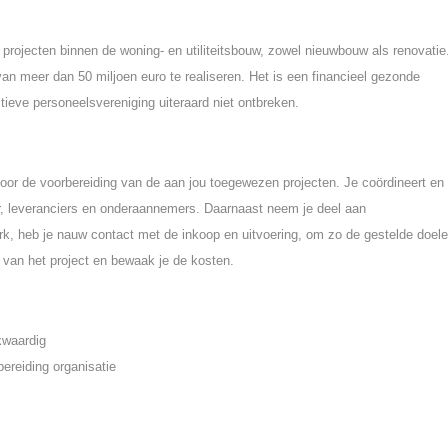
e projecten binnen de woning- en utiliteitsbouw, zowel nieuwbouw als renovatie
an meer dan 50 miljoen euro te realiseren. Het is een financieel gezonde
ieve personeelsvereniging uiteraard niet ontbreken.
voor de voorbereiding van de aan jou toegewezen projecten. Je coördineert en
eur, leveranciers en onderaannemers. Daarnaast neem je deel aan
k, heb je nauw contact met de inkoop en uitvoering, om zo de gestelde doele
 van het project en bewaak je de kosten.
kwaardig
ereiding organisatie