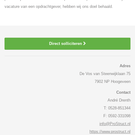
vacature van een opdrachtgever, hebben wij ons doel behaald.
Direct solliciteren
Adres
De Vos van Steenwijklaan 75
7902 NP Hoogeveen
Contact
André Drenth
T: 0528-851344
F: 0592-331098
info@ProStruct.nl
https://www.prostruct.nl