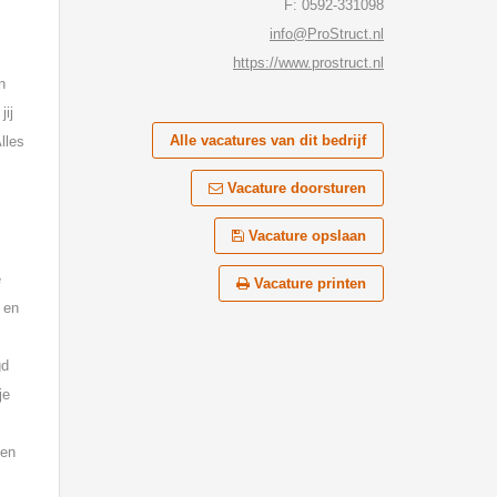
F: 0592-331098
info@ProStruct.nl
https://www.prostruct.nl
n
jij
Alle vacatures van dit bedrijf
lles
Vacature doorsturen
Vacature opslaan
e
Vacature printen
 en
gd
je
een