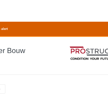
 alert
er Bouw
6