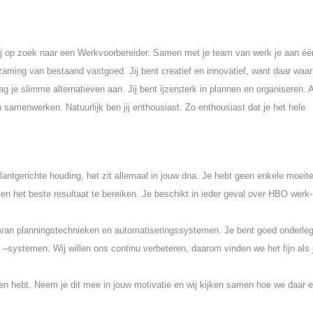
wij op zoek naar een Werkvoorbereider. Samen met je team van werk je aan éé
ming van bestaand vastgoed. Jij bent creatief en innovatief, want daar waar 
raag je slimme alternatieven aan. Jij bent ijzersterk in plannen en organiseren. A
 samenwerken. Natuurlijk ben jij enthousiast. Zo enthousiast dat je het hele
antgerichte houding, het zit allemaal in jouw dna. Je hebt geen enkele moeit
en het beste resultaat te bereiken. Je beschikt in ieder geval over HBO werk-
 van planningstechnieken en automatiseringssystemen. Je bent goed onderle
systemen. Wij willen ons continu verbeteren, daarom vinden we het fijn als 
den hebt. Neem je dit mee in jouw motivatie en wij kijken samen hoe we daar 