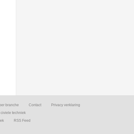
per branche
Contact
Privacy verklaring
civiele techniek
iek
RSS Feed