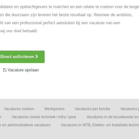
idaten en opdrachtgevers te matchen en een relatie te creëren voor de lange
n die duurzaam zijn leveren het beste resultaat op. Wanneer de ambities,
ht van een professional perfect aansluiten bij een vacature van een
wij ons doel behaald.
Direct solliciteren
Vacature opslaan
Vacatures zoeken
Werkgevers
Vacatures per functie
Vacatures 
r
Vacatures civiele techniek / infra / gww
Vacatures in de bouwkunde en 
e en administratieve vacatures
Vacatures in WTB, Elektro- en Installatie techn