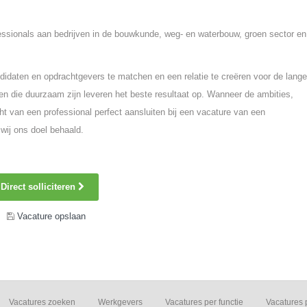
fessionals aan bedrijven in de bouwkunde, weg- en waterbouw, groen sector en
idaten en opdrachtgevers te matchen en een relatie te creëren voor de lange
n die duurzaam zijn leveren het beste resultaat op. Wanneer de ambities,
ht van een professional perfect aansluiten bij een vacature van een
wij ons doel behaald.
Direct solliciteren
Vacature opslaan
Vacatures zoeken
Werkgevers
Vacatures per functie
Vacatures 