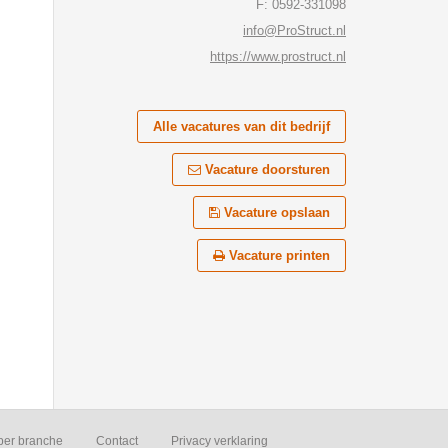
F: 0592-331098
info@ProStruct.nl
https://www.prostruct.nl
Alle vacatures van dit bedrijf
Vacature doorsturen
Vacature opslaan
Vacature printen
per branche
Contact
Privacy verklaring