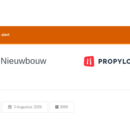
 alert
er Nieuwbouw
3 Augustus 2026
3068