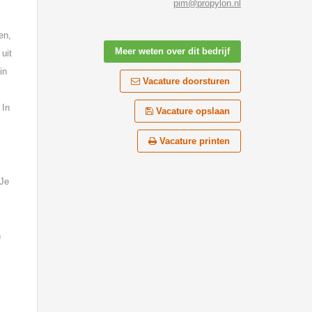
pim@propylon.nl
en,
Meer weten over dit bedrijf
uit
in
Vacature doorsturen
 In
Vacature opslaan
Vacature printen
 Je
n