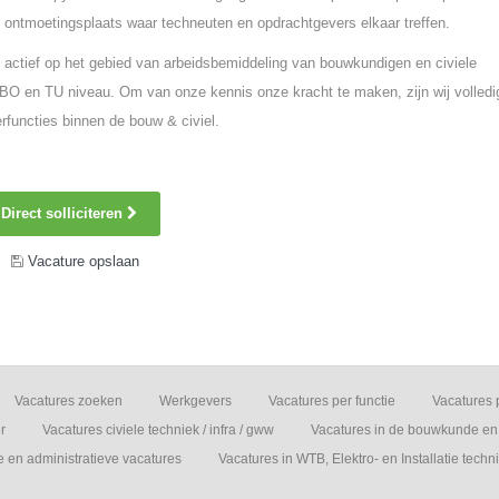
 ontmoetingsplaats waar techneuten en opdrachtgevers elkaar treffen.
 actief op het gebied van arbeidsbemiddeling van bouwkundigen en civiele
O en TU niveau. Om van onze kennis onze kracht te maken, zijn wij volledi
rfuncties binnen de bouw & civiel.
Direct solliciteren
Vacature opslaan
Vacatures zoeken
Werkgevers
Vacatures per functie
Vacatures 
r
Vacatures civiele techniek / infra / gww
Vacatures in de bouwkunde en 
e en administratieve vacatures
Vacatures in WTB, Elektro- en Installatie techn