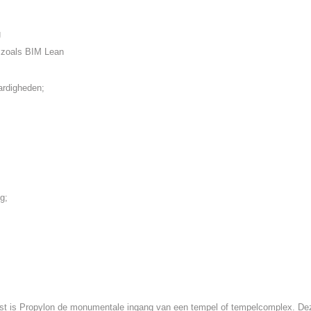
g
e, zoals BIM Lean
ardigheden;
g;
st is Propylon de monumentale ingang van een tempel of tempelcomplex. De