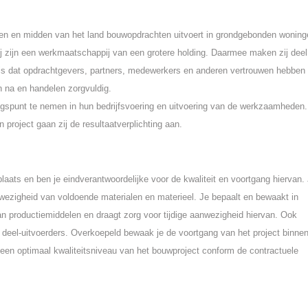
sten en midden van het land bouwopdrachten uitvoert in grondgebonden woning
Zij zijn een werkmaatschappij van een grotere holding. Daarmee maken zij deel 
 is dat opdrachtgevers, partners, medewerkers en anderen vertrouwen hebben 
en na en handelen zorgvuldig.
ngspunt te nemen in hun bedrijfsvoering en uitvoering van de werkzaamheden.
n project gaan zij de resultaatverplichting aan.
plaats en ben je eindverantwoordelijke voor de kwaliteit en voortgang hiervan.
anwezigheid van voldoende materialen en materieel. Je bepaalt en bewaakt in
an productiemiddelen en draagt zorg voor tijdige aanwezigheid hiervan. Ook
deel-uitvoerders. Overkoepeld bewaak je de voortgang van het project binne
r een optimaal kwaliteitsniveau van het bouwproject conform de contractuele