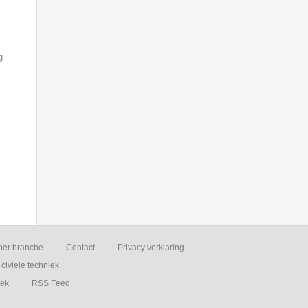
g
per branche
Contact
Privacy verklaring
civiele techniek
iek
RSS Feed