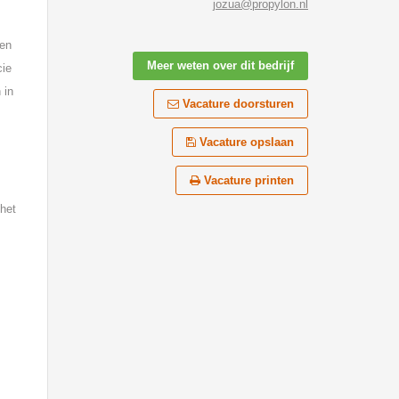
jozua@propylon.nl
nen
Meer weten over dit bedrijf
cie
 in
Vacature doorsturen
Vacature opslaan
Vacature printen
 het