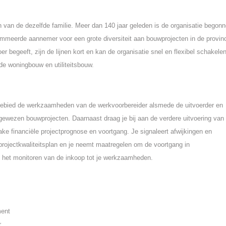
nden van de dezelfde familie. Meer dan 140 jaar geleden is de organisatie begon
nommeerde aannemer voor een grote diversiteit aan bouwprojecten in de provin
r begeeft, zijn de lijnen kort en kan de organisatie snel en flexibel schakelen
de woningbouw en utiliteitsbouw.
el gebied de werkzaamheden van de werkvoorbereider alsmede de uitvoerder en
egewezen bouwprojecten. Daarnaast draag je bij aan de verdere uitvoering van
zake financiële projectprognose en voortgang. Je signaleert afwijkingen en
 projectkwaliteitsplan en je neemt maatregelen om de voortgang in
t het monitoren van de inkoop tot je werkzaamheden.
ment
r