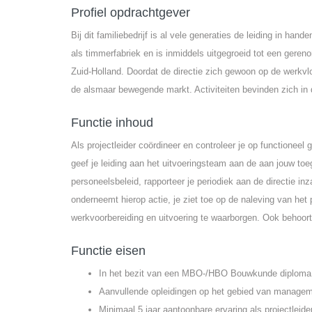
Profiel opdrachtgever
Bij dit familiebedrijf is al vele generaties de leiding in ha
als timmerfabriek en is inmiddels uitgegroeid tot een gere
Zuid-Holland. Doordat de directie zich gewoon op de werkvloe
de alsmaar bewegende markt. Activiteiten bevinden zich in 
Functie inhoud
Als projectleider coördineer en controleer je op functione
geef je leiding aan het uitvoeringsteam aan de aan jouw to
personeelsbeleid, rapporteer je periodiek aan de directie in
onderneemt hierop actie, je ziet toe op de naleving van het
werkvoorbereiding en uitvoering te waarborgen. Ook behoor
Functie eisen
In het bezit van een MBO-/HBO Bouwkunde diploma
Aanvullende opleidingen op het gebied van manage
Minimaal 5 jaar aantoonbare ervaring als projectleide