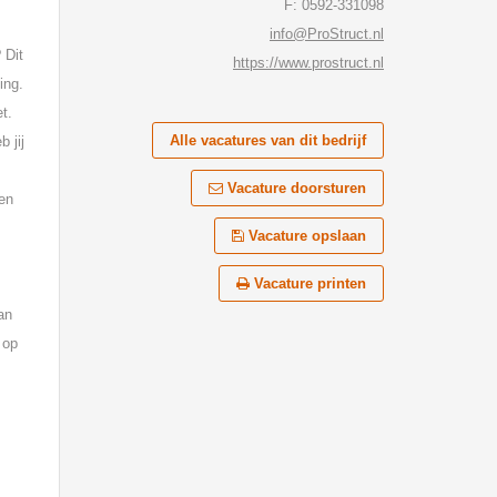
F: 0592-331098
info@ProStruct.nl
 Dit
https://www.prostruct.nl
ing.
t.
Alle vacatures van dit bedrijf
 jij
Vacature doorsturen
jen
Vacature opslaan
Vacature printen
an
 op