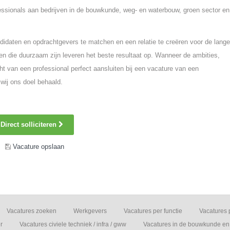
fessionals aan bedrijven in de bouwkunde, weg- en waterbouw, groen sector en
idaten en opdrachtgevers te matchen en een relatie te creëren voor de lange
n die duurzaam zijn leveren het beste resultaat op. Wanneer de ambities,
ht van een professional perfect aansluiten bij een vacature van een
wij ons doel behaald.
Direct solliciteren
Vacature opslaan
Vacatures zoeken
Werkgevers
Vacatures per functie
Vacatures 
r
Vacatures civiele techniek / infra / gww
Vacatures in de bouwkunde en 