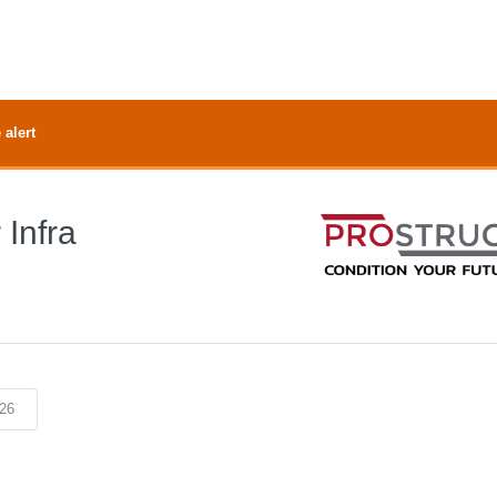
 alert
 Infra
26