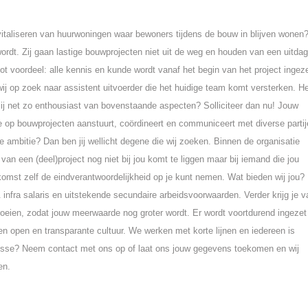
vitaliseren van huurwoningen waar bewoners tijdens de bouw in blijven wonen?
ordt. Zij gaan lastige bouwprojecten niet uit de weg en houden van een uitdag
ot voordeel: alle kennis en kunde wordt vanaf het begin van het project ingeze
j op zoek naar assistent uitvoerder die het huidige team komt versterken. Heb
 jij net zo enthousiast van bovenstaande aspecten? Solliciteer dan nu! Jouw
 je op bouwprojecten aanstuurt, coördineert en communiceert met diverse parti
e ambitie? Dan ben jij wellicht degene die wij zoeken. Binnen de organisatie
an een (deel)project nog niet bij jou komt te liggen maar bij iemand die jou
komst zelf de eindverantwoordelijkheid op je kunt nemen. Wat bieden wij jou?
nfra salaris en uitstekende secundaire arbeidsvoorwaarden. Verder krijg je v
groeien, zodat jouw meerwaarde nog groter wordt. Er wordt voortdurend ingezet
 een open en transparante cultuur. We werken met korte lijnen en iedereen is
resse? Neem contact met ons op of laat ons jouw gegevens toekomen en wij
en.