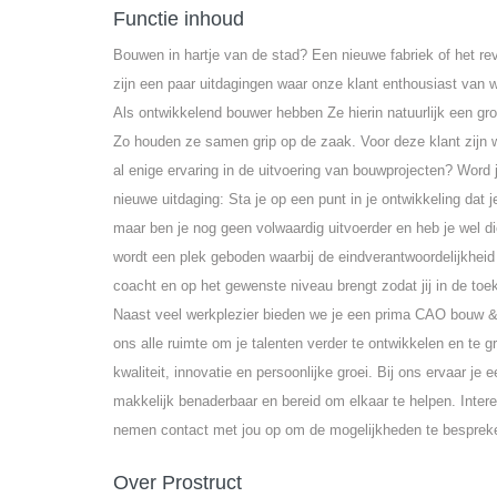
Functie inhoud
Bouwen in hartje van de stad? Een nieuwe fabriek of het re
zijn een paar uitdagingen waar onze klant enthousiast van w
Als ontwikkelend bouwer hebben Ze hierin natuurlijk een gro
Zo houden ze samen grip op de zaak. Voor deze klant zijn wi
al enige ervaring in de uitvoering van bouwprojecten? Word
nieuwe uitdaging: Sta je op een punt in je ontwikkeling dat
maar ben je nog geen volwaardig uitvoerder en heb je wel di
wordt een plek geboden waarbij de eindverantwoordelijkheid v
coacht en op het gewenste niveau brengt zodat jij in de toe
Naast veel werkplezier bieden we je een prima CAO bouw & i
ons alle ruimte om je talenten verder te ontwikkelen en te 
kwaliteit, innovatie en persoonlijke groei. Bij ons ervaar je
makkelijk benaderbaar en bereid om elkaar te helpen. Inte
nemen contact met jou op om de mogelijkheden te besprek
Over Prostruct