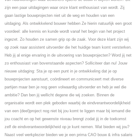
zijn een paar uitdagingen waar onze klant enthousiast van wordt. Zij
gaan lastige bouwprojecten niet uit de weg en houden van een
uitdaging. Als ontwikkelend bouwer hebben Ze hierin natuurlijk een groot
voordeel: alle kennis en kunde wordt vanaf het begin van het project
ingezet. Zo houden ze samen grip op de zaak. Voor deze klant zijn wij
op zoek naar assistent uitvoerder die het huidige team komt versterken.
Heb jij al enige ervaring in de uitvoering van bouwprojecten? Word jij net
zo enthousiast van bovenstaande aspecten? Solliciteer dan nu! Jouw
nieuwe uitdaging: Sta je op een punt in je ontwikkeling dat je op
bouwprojecten aanstuurt, coördineert en communiceert met diverse
partijen maar ben je nog geen volwaardig uitvoerder en heb je wel die
ambitie? Dan ben jij wellicht degene die wij zoeken. Binnen de
organisatie wordt een plek geboden waarbij de eindverantwoordelijkheid
van een (deel)project nog niet bij jou komt te liggen maar bij iemand die
jou coacht en op het gewenste niveau brengt zodat jij in de toekomst
zelf de eindverantwoordelijkheid op je kunt nemen. Wat bieden wij jou?
Naast veel werkplezier bieden we je een prima CAO bouw & infra salaris