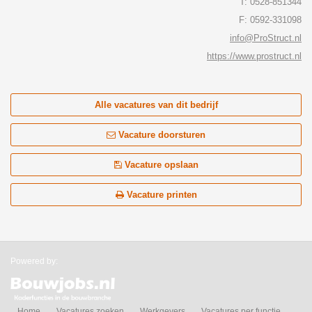
T: 0528-851344
F: 0592-331098
info@ProStruct.nl
https://www.prostruct.nl
Alle vacatures van dit bedrijf
Vacature doorsturen
Vacature opslaan
Vacature printen
Powered by:
Home
Vacatures zoeken
Werkgevers
Vacatures per functie