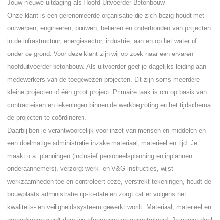
Jouw nieuwe uitdaging als Hoofd Uitvoerder Betonbouw.
Onze klant is een gerenomeerde organisatie die zich bezig houdt met
ontwerpen, engineeren, bouwen, beheren én onderhouden van projecten
in de infrastructuur, energiesector, industrie, aan en op het water of
onder de grond. Voor deze klant zijn wij op zoek naar een ervaren
hoofduitvoerder betonbouw. Als uitvoerder geef je dagelijks leiding aan
medewerkers van de toegewezen projecten. Dit zijn soms meerdere
kleine projecten of één groot project. Primaire taak is om op basis van
contracteisen en tekeningen binnen de werkbegroting en het tijdschema
de projecten te coördineren.
Daarbij ben je verantwoordelijk voor inzet van mensen en middelen en
een doelmatige administratie inzake materiaal, materieel en tijd. Je
maakt o.a. planningen (inclusief personeelsplanning en inplannen
onderaannemers), verzorgt werk- en V&G instructies, wijst
werkzaamheden toe en controleert deze, verstrekt tekeningen, houdt de
bouwplaats administratie up-to-date en zorgt dat er volgens het
kwaliteits- en veiligheidssysteem gewerkt wordt. Materiaal, materieel en
gereedschap wordt door jou afgeroepen en gecontroleerd. Je neemt deel