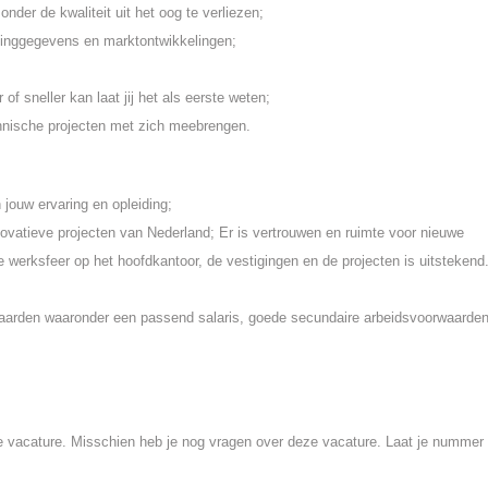
der de kwaliteit uit het oog te verliezen;
minggegevens en marktontwikkelingen;
of sneller kan laat jij het als eerste weten;
chnische projecten met zich meebrengen.
n jouw ervaring en opleiding;
ovatieve projecten van Nederland; Er is vertrouwen en ruimte voor nieuwe
e werksfeer op het hoofdkantoor, de vestigingen en de projecten is uitstekend
waarden waaronder een passend salaris, goede secundaire arbeidsvoorwaarden
e vacature. Misschien heb je nog vragen over deze vacature. Laat je nummer