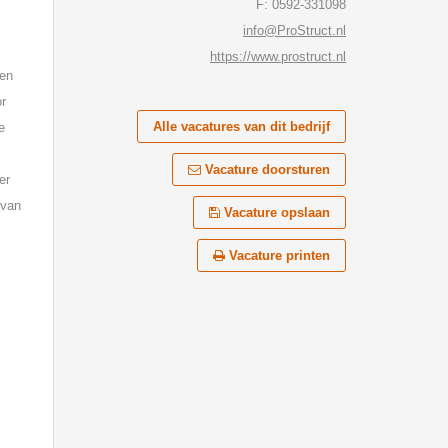
F: 0592-331098
info@ProStruct.nl
https://www.prostruct.nl
ten
or
Alle vacatures van dit bedrijf
e
Vacature doorsturen
er
 van
Vacature opslaan
Vacature printen