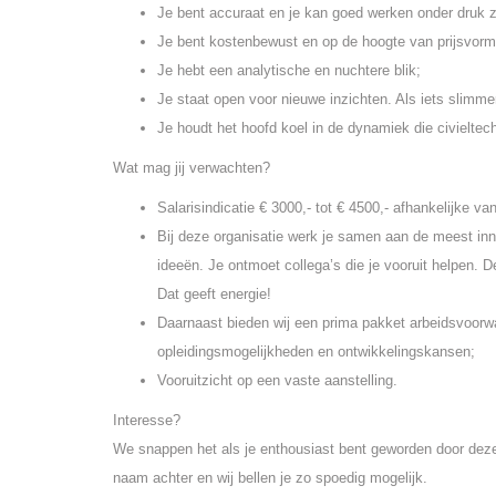
Je bent accuraat en je kan goed werken onder druk zon
Je bent kostenbewust en op de hoogte van prijsvor
Je hebt een analytische en nuchtere blik;
Je staat open voor nieuwe inzichten. Als iets slimmer 
Je houdt het hoofd koel in de dynamiek die civielte
Wat mag jij verwachten?
Salarisindicatie € 3000,- tot € 4500,- afhankelijke va
Bij deze organisatie werk je samen aan de meest inn
ideeën. Je ontmoet collega’s die je vooruit helpen. D
Dat geeft energie!
Daarnaast bieden wij een prima pakket arbeidsvoor
opleidingsmogelijkheden en ontwikkelingskansen;
Vooruitzicht op een vaste aanstelling.
Interesse?
We snappen het als je enthousiast bent geworden door dez
naam achter en wij bellen je zo spoedig mogelijk.