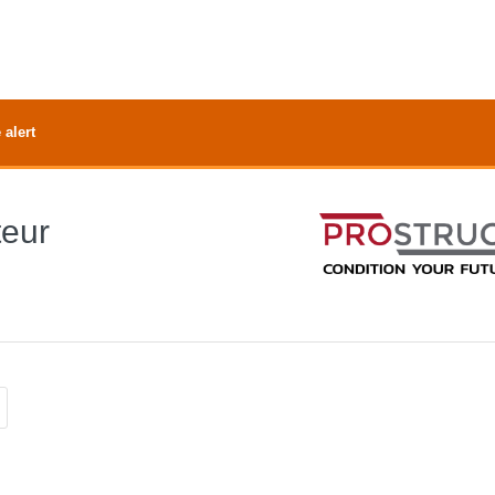
 alert
teur