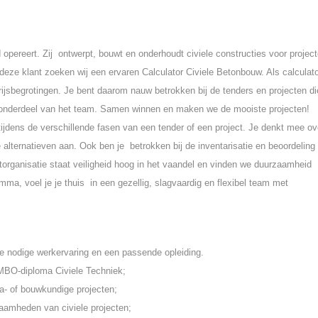
opereert. Zij ontwerpt, bouwt en onderhoudt civiele constructies voor projec
 deze klant zoeken wij een ervaren Calculator Civiele Betonbouw. Als calculat
ijsbegrotingen. Je bent daarom nauw betrokken bij de tenders en projecten di
wel onderdeel van het team. Samen winnen en maken we de mooiste projecten!
tijdens de verschillende fasen van een tender of een project. Je denkt mee ov
e alternatieven aan. Ook ben je betrokken bij de inventarisatie en beoordeling
torganisatie staat veiligheid hoog in het vaandel en vinden we duurzaamheid
mma, voel je je thuis in een gezellig, slagvaardig en flexibel team met
de nodige werkervaring en een passende opleiding.
MBO-diploma Civiele Techniek;
ra- of bouwkundige projecten;
zaamheden van civiele projecten;