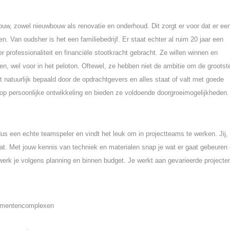
sbouw, zowel nieuwbouw als renovatie en onderhoud. Dit zorgt er voor dat er ee
n. Van oudsher is het een familiebedrijf. Er staat echter al ruim 20 jaar een
er professionaliteit en financiële stootkracht gebracht. Ze willen winnen en
den, wel voor in het peloton. Oftewel, ze hebben niet de ambitie om de grootst
t natuurlijk bepaald door de opdrachtgevers en alles staat of valt met goede
op persoonlijke ontwikkeling en bieden ze voldoende doorgroeimogelijkheden
 een echte teamspeler en vindt het leuk om in projectteams te werken. Jij,
taat. Met jouw kennis van techniek en materialen snap je wat er gaat gebeuren
erk je volgens planning en binnen budget. Je werkt aan gevarieerde projecte
ementencomplexen