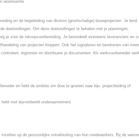
 en woonruimte
reiding en de begeleiding van diverse (grootschalige) bouwprojecten. Je bent
e doelstellingen. Om deze doelstellingen te behalen stel je planningen,
rg je voor de inkoopvoorbereiding. Je beoordeelt eveneens leveranciers en z
afhandeling van projecten kloppen. Ook het signaleren en berekenen van meer
controleer, registreer en distribueer je documenten. Als werkvoorbereider werk
ereider en hebt de ambitie om door te groeien naar bijv. projectleiding of
t hebt met bijvoorbeeld onderaannemers
inzetten op de persoonlijke ontwikkeling van hun medewerkers. Bij de wervi