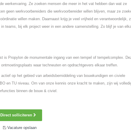
p de werkervaring. Ze zoeken mensen die meer in het vat hebben dan wat ze
en geen werkvoorbereiders die werkvoorbereider willen blijven, maar ze zoek
oördinatie willen maken. Daarnaast krijg je veel vrijheid en verantwoordelijk, 
teams, bij elk project weer in een andere samenstelling. Zo blijf je van elk
st is Propylon de monumentale ingang van een tempel of tempelcomplex. De
 ontmoetingsplaats waar techneuten en opdrachtgevers elkaar treffen.
 actief op het gebied van arbeidsbemiddeling van bouwkundigen en civiele
O en TU niveau. Om van onze kennis onze kracht te maken, zijn wij volledi
rfuncties binnen de bouw & civiel.
Direct solliciteren
Vacature opslaan