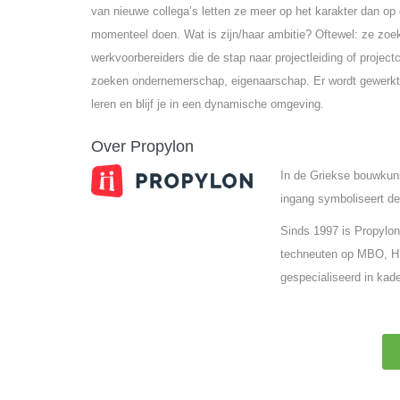
van nieuwe collega’s letten ze meer op het karakter dan o
momenteel doen. Wat is zijn/haar ambitie? Oftewel: ze zoek
werkvoorbereiders die de stap naar projectleiding of projectc
zoeken ondernemerschap, eigenaarschap. Er wordt gewerkt in 
leren en blijf je in een dynamische omgeving.
Over Propylon
In de Griekse bouwkun
ingang symboliseert de
Sinds 1997 is Propylon
techneuten op MBO, HB
gespecialiseerd in kade