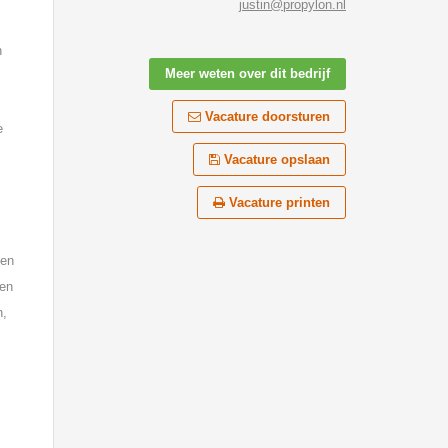
justin@propylon.nl
n
Meer weten over dit bedrijf
Vacature doorsturen
e
Vacature opslaan
.
Vacature printen
 en
 en
n,