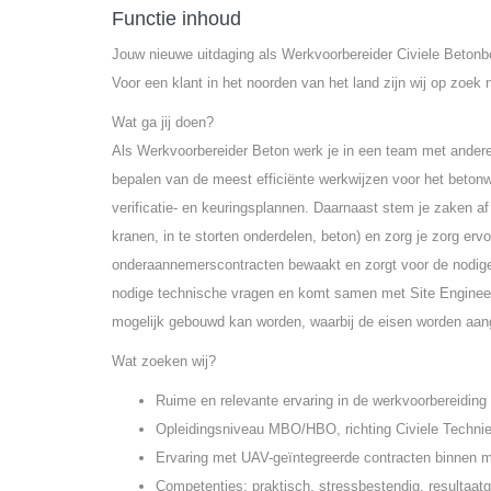
Functie inhoud
Jouw nieuwe uitdaging als Werkvoorbereider Civiele Betonb
Voor een klant in het noorden van het land zijn wij op zoek
Wat ga jij doen?
Als Werkvoorbereider Beton werk je in een team met andere
bepalen van de meest efficiënte werkwijzen voor het betonw
verificatie- en keuringsplannen. Daarnaast stem je zaken af
kranen, in te storten onderdelen, beton) en zorg je zorg erv
onderaannemerscontracten bewaakt en zorgt voor de nodige we
nodige technische vragen en komt samen met Site Engineering
mogelijk gebouwd kan worden, waarbij de eisen worden aan
Wat zoeken wij?
Ruime en relevante ervaring in de werkvoorbereiding 
Opleidingsniveau MBO/HBO, richting Civiele Technie
Ervaring met UAV-geïntegreerde contracten binnen mul
Competenties: praktisch, stressbestendig, resultaatg