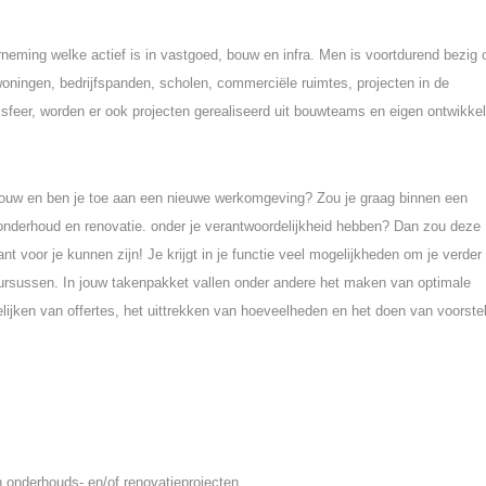
neming welke actief is in vastgoed, bouw en infra. Men is voortdurend bezig
 woningen, bedrijfspanden, scholen, commerciële ruimtes, projecten in de
sfeer, worden er ook projecten gerealiseerd uit bouwteams en eigen ontwikkel
e bouw en ben je toe aan een nieuwe werkomgeving? Zou je graag binnen een
 onderhoud en renovatie. onder je verantwoordelijkheid hebben? Dan zou deze
ant voor je kunnen zijn! Je krijgt in je functie veel mogelijkheden om je verder 
cursussen. In jouw takenpakket vallen onder andere het maken van optimale
lijken van offertes, het uittrekken van hoeveelheden en het doen van voorste
in onderhouds- en/of renovatieprojecten