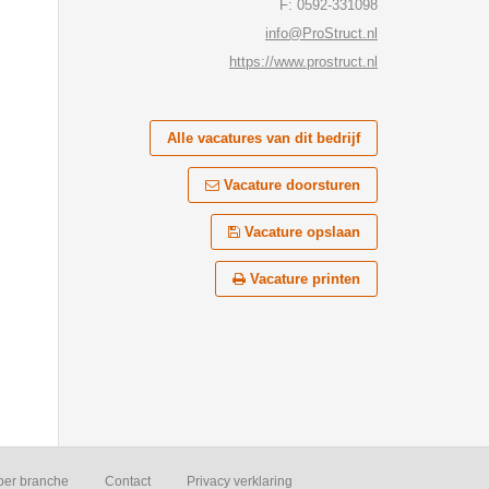
F: 0592-331098
info@ProStruct.nl
https://www.prostruct.nl
Alle vacatures van dit bedrijf
Vacature doorsturen
Vacature opslaan
Vacature printen
per branche
Contact
Privacy verklaring