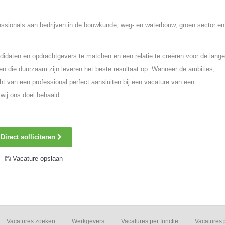
fessionals aan bedrijven in de bouwkunde, weg- en waterbouw, groen sector en
idaten en opdrachtgevers te matchen en een relatie te creëren voor de lange
n die duurzaam zijn leveren het beste resultaat op. Wanneer de ambities,
ht van een professional perfect aansluiten bij een vacature van een
wij ons doel behaald.
Direct solliciteren
Vacature opslaan
Vacatures zoeken
Werkgevers
Vacatures per functie
Vacatures 