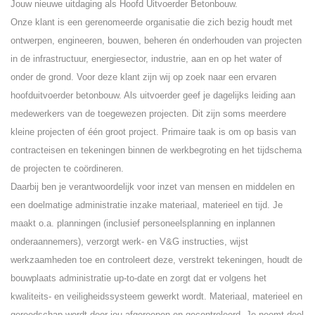
Jouw nieuwe uitdaging als Hoofd Uitvoerder Betonbouw.
Onze klant is een gerenomeerde organisatie die zich bezig houdt met
ontwerpen, engineeren, bouwen, beheren én onderhouden van projecten
in de infrastructuur, energiesector, industrie, aan en op het water of
onder de grond. Voor deze klant zijn wij op zoek naar een ervaren
hoofduitvoerder betonbouw. Als uitvoerder geef je dagelijks leiding aan
medewerkers van de toegewezen projecten. Dit zijn soms meerdere
kleine projecten of één groot project. Primaire taak is om op basis van
contracteisen en tekeningen binnen de werkbegroting en het tijdschema
de projecten te coördineren.
Daarbij ben je verantwoordelijk voor inzet van mensen en middelen en
een doelmatige administratie inzake materiaal, materieel en tijd. Je
maakt o.a. planningen (inclusief personeelsplanning en inplannen
onderaannemers), verzorgt werk- en V&G instructies, wijst
werkzaamheden toe en controleert deze, verstrekt tekeningen, houdt de
bouwplaats administratie up-to-date en zorgt dat er volgens het
kwaliteits- en veiligheidssysteem gewerkt wordt. Materiaal, materieel en
gereedschap wordt door jou afgeroepen en gecontroleerd. Je neemt deel