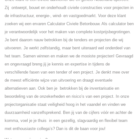
Zij ontwerpt, bouwt en onderhoudt civiele constructies voor projecten in
de infrastructuur, energie-, wind- en vastgoedmarkt. Voor deze klant
zoeken wij een ervaren Calculator Civiele Betonbouw. Als calculator ben
je verantwoordelijk voor het maken van complete kostprijsbegrotingen.
Je bent daarom nauw betrokken bij de tenders en projecten die wij
uitvoeren. Je werkt zelfstandig, maar bent uiteraard wel onderdeel van
het team. Samen winnen en maken we de mooiste projecten! Gevraagd
en ongevraagd breng jij je kennis en expertise in tijdens de
verschillende fasen van een tender of een project. Je denkt mee over
de meest efficiënte wijze van uitvoering en draagt eventuele
alternatieven aan. Ook ben je betrokken bij de inventarisatie en
beoordeling van de onzekerheden en risico’s van een project. In onze
projectorganisatie staat veiligheid hoog in het vaandel en vinden we
duurzaamheid vanzelfsprekend. Ben jij van de cijfers vóór en achter de
komma, voel je je thuis in een gezellig, slagvaardig en flexibel team
met enthousiaste collega’s? Dan is dit de baan voor jou!